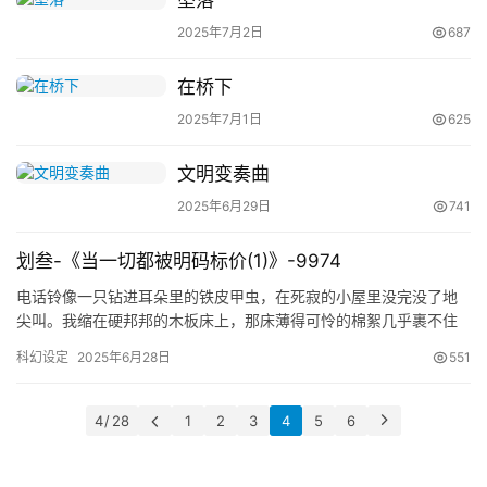
坠落
题
2025年7月2日
687
科
幻
在桥下
小
说
2025年7月1日
625
库
文明变奏曲
2025年6月29日
741
划叁-《当一切都被明码标价(1)》-9974
电话铃像一只钻进耳朵里的铁皮甲虫，在死寂的小屋里没完没了地
尖叫。我缩在硬邦邦的木板床上，那床薄得可怜的棉絮几乎裹不住
骨头，每一次翻身都硌得生疼。四面墙皮剥落得厉害，昏黄的灯泡
科幻设定
2025年6月28日
551
悬在头…
4 / 28
1
2
3
4
5
6