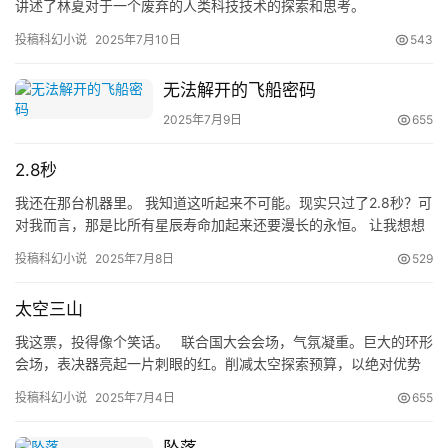
力
讲述了林夏对于一个废弃的人类科技技术的探索和思考。
科
投稿科幻小说
2025年7月10日
543
幻
征
无法解开的飞船密码
文
2025年7月9日
655
投
2.8秒
稿
我还在那台机器里。 我知道这听起来不可能。现实只过了2.8秒？可
文
对我而言，那是比所有星辰寿命加起来还要漫长的永恒。 让我想想
章
怎么跟你说清楚。那机器，像台高级复印机，只不过复印的是“…
投稿科幻小说
2025年7月8日
529
科
幻
太空三山
登录
注册
资
我这票，投得像个笑话。 联合国大会会场，气氛凝重。巨大的环形
讯
会场，表决器亮起一片刺眼的红。削减太空探索预算，以绝对优势
通过。除了我和那几个孤零零的绿色“反对”，微小的…
投稿科幻小说
2025年7月4日
655
主