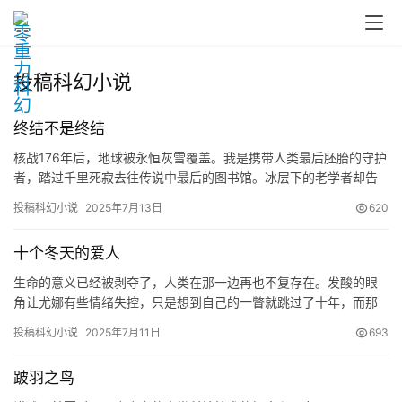
投稿科幻小说
终结不是终结
核战176年后，地球被永恒灰雪覆盖。我是携带人类最后胚胎的守护
者，踏过千里死寂去往传说中最后的图书馆。冰层下的老学者却告
诉我：“文明的火种是个残酷谎言。”当胚胎长出鳃鳞倒刺，我才惊…
投稿科幻小说
2025年7月13日
620
十个冬天的爱人
生命的意义已经被剥夺了，人类在那一边再也不复存在。发酸的眼
角让尤娜有些情绪失控，只是想到自己的一瞥就跳过了十年，而那
十个冬天米尔什么都没有。
投稿科幻小说
2025年7月11日
693
零
跛羽之鸟
重