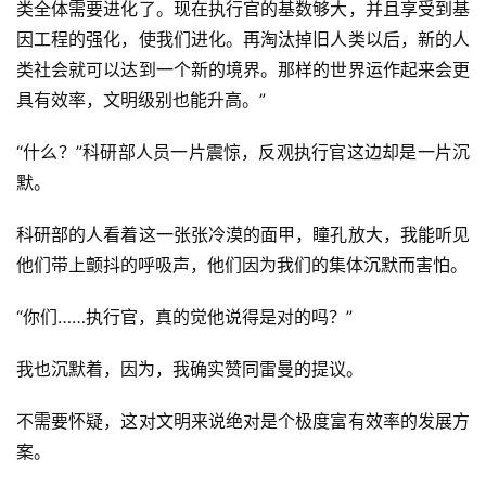
类全体需要进化了。现在执行官的基数够大，并且享受到基
因工程的强化，使我们进化。再淘汰掉旧人类以后，新的人
类社会就可以达到一个新的境界。那样的世界运作起来会更
具有效率，文明级别也能升高。”
零
“什么？”科研部人员一片震惊，反观执行官这边却是一片沉
重
默。
力
科
科研部的人看着这一张张冷漠的面甲，瞳孔放大，我能听见
幻
他们带上颤抖的呼吸声，他们因为我们的集体沉默而害怕。
征
文
“你们……执行官，真的觉他说得是对的吗？”
投
我也沉默着，因为，我确实赞同雷曼的提议。
稿
文
不需要怀疑，这对文明来说绝对是个极度富有效率的发展方
章
案。