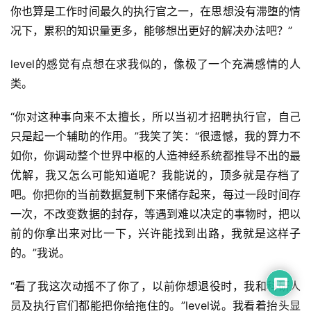
你也算是工作时间最久的执行官之一，在思想没有滞堕的情
况下，累积的知识量更多，能够想出更好的解决办法吧？”
level的感觉有点想在求我似的，像极了一个充满感情的人
类。
“你对这种事向来不太擅长，所以当初才招聘执行官，自己
只是起一个辅助的作用。”我笑了笑：“很遗憾，我的算力不
如你，你调动整个世界中枢的人造神经系统都推导不出的最
优解，我又怎么可能知道呢？我能说的，顶多就是存档了
吧。你把你的当前数据复制下来储存起来，每过一段时间存
一次，不改变数据的封存，等遇到难以决定的事物时，把以
前的你拿出来对比一下，兴许能找到出路，我就是这样子
的。”我说。
“看了我这次动摇不了你了，以前你想退役时，我和科研人
员及执行官们都能把你给拖住的。”level说。我看着抬头显