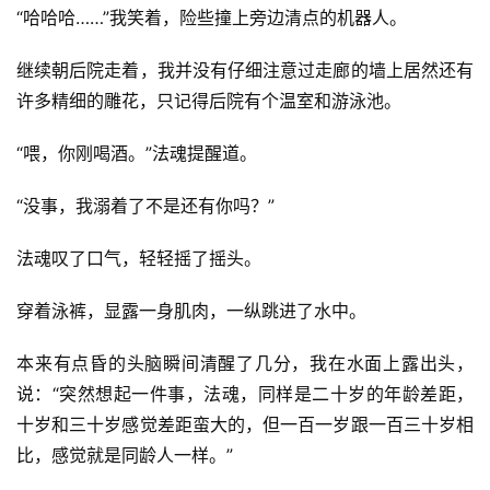
“哈哈哈……”我笑着，险些撞上旁边清点的机器人。
继续朝后院走着，我并没有仔细注意过走廊的墙上居然还有
许多精细的雕花，只记得后院有个温室和游泳池。
“喂，你刚喝酒。”法魂提醒道。
“没事，我溺着了不是还有你吗？”
法魂叹了口气，轻轻摇了摇头。
穿着泳裤，显露一身肌肉，一纵跳进了水中。
本来有点昏的头脑瞬间清醒了几分，我在水面上露出头，
说：“突然想起一件事，法魂，同样是二十岁的年龄差距，
十岁和三十岁感觉差距蛮大的，但一百一岁跟一百三十岁相
比，感觉就是同龄人一样。”