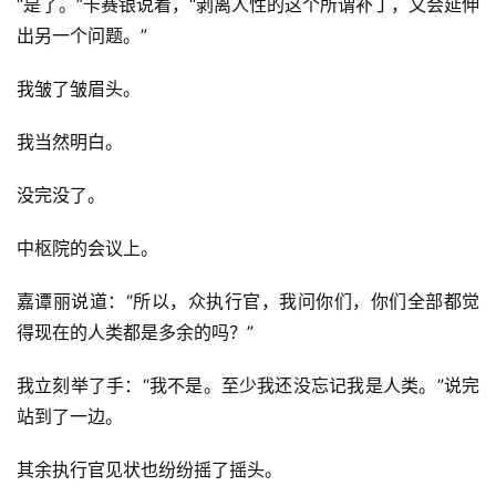
“是了。”卡赛银说着，“剥离人性的这个所谓补丁，又会延伸
出另一个问题。”
我皱了皱眉头。
我当然明白。
没完没了。
中枢院的会议上。
嘉谭丽说道：“所以，众执行官，我问你们，你们全部都觉
得现在的人类都是多余的吗？”
我立刻举了手：“我不是。至少我还没忘记我是人类。”说完
站到了一边。
其余执行官见状也纷纷摇了摇头。