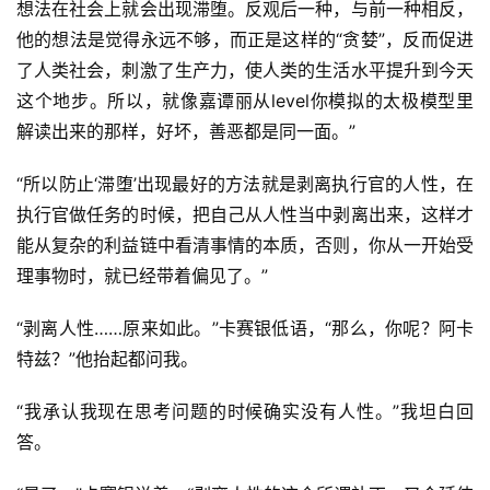
想法在社会上就会出现滞堕。反观后一种，与前一种相反，
他的想法是觉得永远不够，而正是这样的“贪婪”，反而促进
了人类社会，刺激了生产力，使人类的生活水平提升到今天
这个地步。所以，就像嘉谭丽从level你模拟的太极模型里
解读出来的那样，好坏，善恶都是同一面。”
“所以防止‘滞堕’出现最好的方法就是剥离执行官的人性，在
执行官做任务的时候，把自己从人性当中剥离出来，这样才
能从复杂的利益链中看清事情的本质，否则，你从一开始受
理事物时，就已经带着偏见了。”
“剥离人性……原来如此。”卡赛银低语，“那么，你呢？阿卡
特兹？”他抬起都问我。
“我承认我现在思考问题的时候确实没有人性。”我坦白回
答。