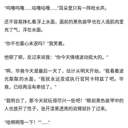
“呜噜呜噜……咕噜咕噜……”耳朵里只有一阵呛水声。
还不容易挣扎着浮上水面，面前的黑色装甲也在人造肌肉里
充了气，浮在水面。
“你不也童心未泯吗？”我笑着。
他顿了顿，反过来说我：“你今天情绪波动挺大的。”
“啊，毕竟今天是最后一天了，估计从明天开始，”我看着波
光粼粼的水面，“我就永远变成执行官阿卡特兹了吧。毕
竟，已经再没有牵挂了。”
“我明白了，那今天就玩得尽兴一些吧！”眼前黑色装甲中的
人也放开了性子，张开漆黑透亮的双臂就扑了过来。
“哇啊啊等一下！”“……”