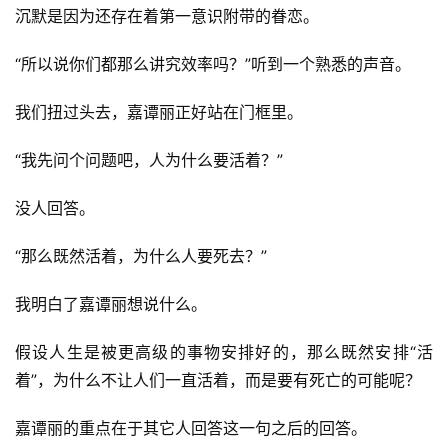
科
沉默是因为还存在着第一意识附带的眷恋。
幻
登录
注册
资
“所以说你们都那么讲究效率吗？”听到一个熟悉的声音。
讯
我们扭过头去，嘉谭丽正好站在门框里。
“我先问个问题吧，人为什么要活着？”
主
题
没人回答。
科
幻
“那么既然活着，为什么人要死去？”
小
说
我明白了嘉谭丽想说什么。
库
假设人生是被更高级的事物安排好的，那么既然安排“活
着”，为什么不让人们一直活着，而是要有死亡的可能呢？
嘉谭丽的重点在于其它人回答这一句之后的回答。