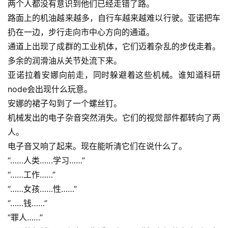
两个人都没有意识到他们已经走错了路。
路面上的机油越来越多，自行车越来越难以行驶。亚诺把车
扔在一边，步行走向市中心方向的通道。
通道上出现了成群的工业机体，它们迈着杂乱的步伐走着。
多余的润滑油从关节处流下来。
亚诺拉着安娜向前走，同时躲避着这些机械。谁知道科研
node会出现什么玩意。
安娜的裙子勾到了一个螺丝钉。
机械发出的电子杂音突然消失。它们的视觉部件都转向了两
人。
电子音又响了起来。现在能听清它们在说什么了。
“……人类……学习……”
“……工作……”
“……女孩……性……”
“……钱……”
“罪人……”