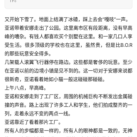
又开始下雪了。地面上结满了冰碴，踩上去会“嘎吱”一声。
亚诺带着安娜走出了公园。这里离市区有段距离，没有早高
峰的嘈杂。有钱人都喜欢买个别墅在这里。和一家几口人享
受生活。很多顶级的学校也在这里，虽然贵，但是比B.O.R
的那些玩意安全得多。
几架载人滚翼飞行器停在路边。这些都是奢侈的玩意。至少
在亚诺以前的边境小镇是见不到的。这一切对于安娜来说都
很新奇，亚诺看着她如小猫一般这碰碰那碰碰。
上午八点，早高峰。
亚诺和安娜走到了工厂区，周围的机械巨构不断发出金属碰
撞的声音。路上出现了许多工人和学生，他们拍成整齐的一
列，走着永远不变的两点一线。
亚诺靠近了看着那片工厂。
所有人的步幅都是一样的，所有人的眼神都是一致的，无神