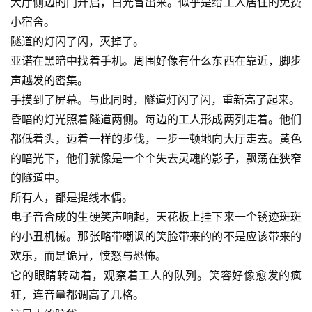
大厅侧边的门开启，白光冒出来。似乎是给工人居住的免费
小宿舍。
隧道的灯闪了闪，灭掉了。
亚诺在黑暗中找着手机。周围好像有什么东西在靠近，脚步
声越发的密集。
手摸到了屏幕。与此同时，隧道灯闪了闪，重新亮了起来。
昏暗的灯光照着隧道两侧。每边的工人形成两列走着。他们
都低着头，迈着一样的步伐，一步一顿地向大厅走去。黄色
的暗光下，他们就像是一个个失去灵魂的影子，飘荡在狭窄
的隧道中。
所有人，都是提线木偶。
电子音合成的生硬笑声响起，天花板上挂下来一个锈迹斑斑
的小丑机械。那张略带嘲讽的笑脸带来的的不是应该带来的
欢乐，而是诡异，愤怒与恐怖。
它的眼睛转动着，观察着工人的队列。笑容好像愈发的疯
狂，连音量都调高了几格。