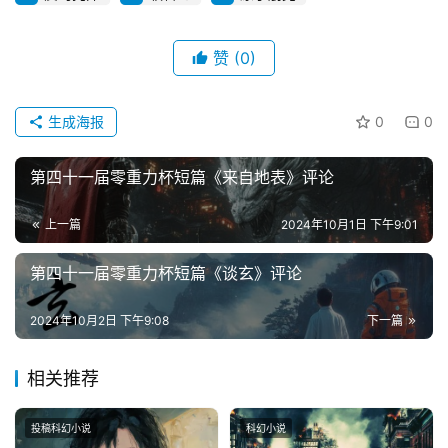
赞
(0)
生成海报
0
0
第四十一届零重力杯短篇《来自地表》评论
上一篇
2024年10月1日 下午9:01
第四十一届零重力杯短篇《谈玄》评论
2024年10月2日 下午9:08
下一篇
相关推荐
投稿科幻小说
科幻小说