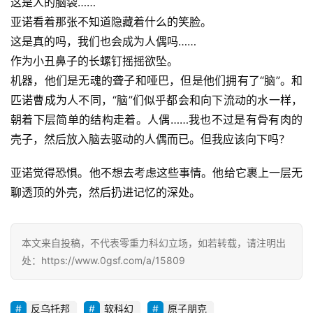
这是人的脑袋……
亚诺看着那张不知道隐藏着什么的笑脸。
这是真的吗，我们也会成为人偶吗……
作为小丑鼻子的长螺钉摇摇欲坠。
机器，他们是无魂的聋子和哑巴，但是他们拥有了“脑”。和
匹诺曹成为人不同，“脑”们似乎都会和向下流动的水一样，
朝着下层简单的结构走着。人偶……我也不过是有骨有肉的
壳子，然后放入脑去驱动的人偶而已。但我应该向下吗？
亚诺觉得恐惧。他不想去考虑这些事情。他给它裹上一层无
聊透顶的外壳，然后扔进记忆的深处。
本文来自投稿，不代表零重力科幻立场，如若转载，请注明出
处：https://www.0gsf.com/a/15809
反乌托邦
软科幻
原子朋克