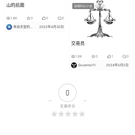
山的后面
投稿科幻小说
投稿科幻小说
1.8K
0
0
0
来自天堂的陌生人
2022年4月30日
交易员
1.6K
0
1
0
Governor11
2024年5月2日
0
文章评分