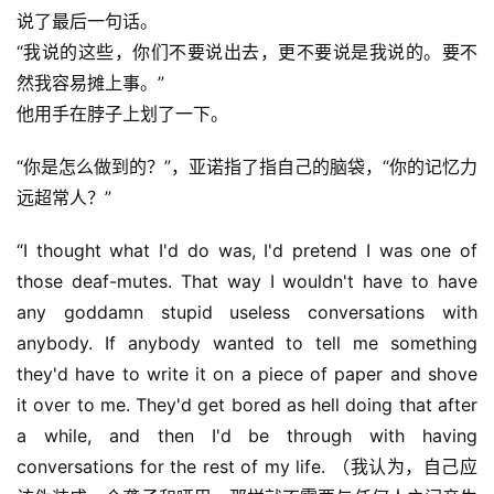
文
说了最后一句话。
“我说的这些，你们不要说出去，更不要说是我说的。要不
投
然我容易摊上事。”
稿
他用手在脖子上划了一下。
文
章
“你是怎么做到的？”，亚诺指了指自己的脑袋，“你的记忆力
远超常人？”
科
幻
登录
注册
“I thought what I'd do was, I'd pretend I was one of 
资
those deaf-mutes. That way I wouldn't have to have 
讯
any goddamn stupid useless conversations with 
anybody. If anybody wanted to tell me something 
they'd have to write it on a piece of paper and shove 
主
it over to me. They'd get bored as hell doing that after 
题
科
a while, and then I'd be through with having 
幻
conversations for the rest of my life. （我认为，自己应
小