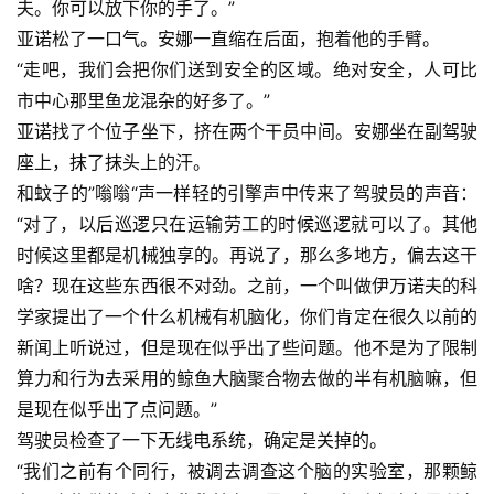
夫。你可以放下你的手了。”
亚诺松了一口气。安娜一直缩在后面，抱着他的手臂。
“走吧，我们会把你们送到安全的区域。绝对安全，人可比
市中心那里鱼龙混杂的好多了。”
亚诺找了个位子坐下，挤在两个干员中间。安娜坐在副驾驶
座上，抹了抹头上的汗。
和蚊子的”嗡嗡“声一样轻的引擎声中传来了驾驶员的声音：
“对了，以后巡逻只在运输劳工的时候巡逻就可以了。其他
时候这里都是机械独享的。再说了，那么多地方，偏去这干
啥？现在这些东西很不对劲。之前，一个叫做伊万诺夫的科
学家提出了一个什么机械有机脑化，你们肯定在很久以前的
新闻上听说过，但是现在似乎出了些问题。他不是为了限制
算力和行为去采用的鲸鱼大脑聚合物去做的半有机脑嘛，但
是现在似乎出了点问题。”
驾驶员检查了一下无线电系统，确定是关掉的。
“我们之前有个同行，被调去调查这个脑的实验室，那颗鲸