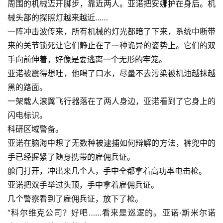
周围的机械迈开脚步，靠近两人。亚诺把安娜护在身后。机
械头部的探照灯越来越近……
一阵冲击波传来，所有机械的灯光都暗了下来，系统中断带
来的关节锁死让它们静止在了一种诡异的姿势上。它们的双
手向前伸着，好像是要逃离一个无形的牢笼。
亚诺被震得想吐，他喝了口水，尽量不去污染被机油越抹越
黑的路面。
一架载人滚翼飞行器落在了两人身边，亚诺看到了它身上的
闪电标识。
科研区域警备。
亚诺在脑海中想了无数种被逮捕如何辩解的方法，裤兜中的
手已经握紧了随身携带的雇佣兵证。
舱门打开，冲出来几个人，手中全都拿着高功率电击枪。
亚诺把双手举过头顶，手中拿着雇佣兵证。
几个警察看到了雇佣兵证，放下了枪。
“科尔维克公司？好吧……看来是巡逻的。亚诺·斯米尔诺