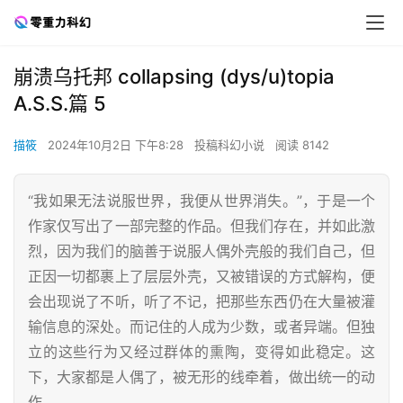
崩溃乌托邦 collapsing (dys/u)topia
A.S.S.篇 5
描筱
2024年10月2日 下午8:28
投稿科幻小说
阅读 8142
“我如果无法说服世界，我便从世界消失。”，于是一个
作家仅写出了一部完整的作品。但我们存在，并如此激
烈，因为我们的脑善于说服人偶外壳般的我们自己，但
正因一切都裹上了层层外壳，又被错误的方式解构，便
会出现说了不听，听了不记，把那些东西仍在大量被灌
输信息的深处。而记住的人成为少数，或者异端。但独
立的这些行为又经过群体的熏陶，变得如此稳定。这
下，大家都是人偶了，被无形的线牵着，做出统一的动
作。