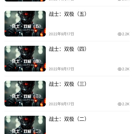
投
战士：双极（五）
稿
文
2022年9月17日
2.2K
章
战士：双极（四）
科
幻
登录
注册
资
2022年9月17日
2.2K
讯
战士：双极（三）
主
题
2022年9月17日
2.2K
科
幻
战士：双极（二）
小
说