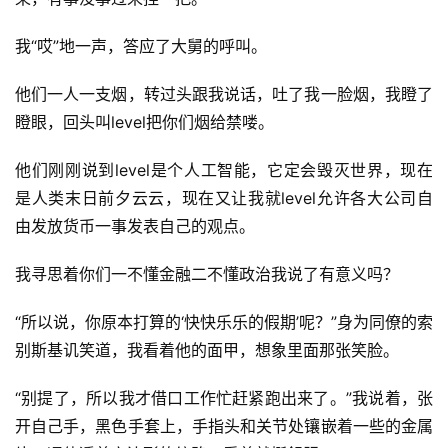
我“哎”地一声，答应了大舅的呼叫。
他们一人一支烟，转过头跟我说话，吐了我一脸烟，我瞪了
瞪眼，回头叫level把你们烟给禁喽。
他们刚刚说到level是个人工智能，它定会毁灭世界，现在
是人类末日前夕云云，现在又让我就level允许各大公司自
由发放货币一事发表自己的观点。
我寻思着你们一不懂金融二不懂政治我说了有意义吗？
“所以说，你原本打算的‘快快乐乐的假期’呢？”身为同僚的索
别斯基讥笑道，我看着他的面甲，想象里面那张笑脸。
“别提了，所以我才借口工作忙赶紧跑出来了。”我说着，张
开自己手，黑色手套上，手指头和关节处镶嵌着一些的金属