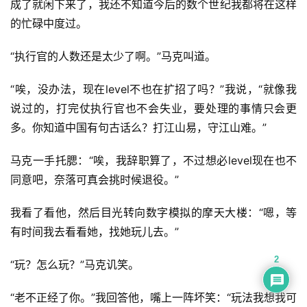
成了就闲下来了，我还不知道今后的数个世纪我都将在这样
的忙碌中度过。
“执行官的人数还是太少了啊。”马克叫道。
“唉，没办法，现在level不也在扩招了吗？”我说，“就像我
说过的，打完仗执行官也不会失业，要处理的事情只会更
多。你知道中国有句古话么？打江山易，守江山难。”
马克一手托腮：“唉，我辞职算了，不过想必level现在也不
同意吧，奈落可真会挑时候退役。”
我看了看他，然后目光转向数字模拟的摩天大楼：“嗯，等
有时间我去看看她，找她玩儿去。”
2
“玩？怎么玩？”马克讥笑。
“老不正经了你。”我回答他，嘴上一阵坏笑：“玩法我想我可