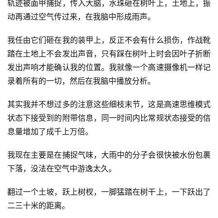
轨迹被面甲捕捉，传入大脑，水珠砸在树叶上，土地上，振
动再通过空气传过来，在我脑中形成雨声。
我任由它们砸在我的装甲上，反正不会有什么损伤，作战靴
踏在土地上不会发出声音，只有踩在树叶上时会因叶子折断
发出声响才能确认我的位置。我就像一个高速摄像机一样记
录着所有的一切，然后在我脑中播放分析。
其实我并不想过多的注意这些细枝末节，这是高速思维模式
状态下接受到的附带信息，同一时间内比常规状态接受的信
息量增加了成千上万倍。
我现在主要是在捕捉气味，大雨中的分子会很快被水份包裹
下落，没法在空气中游逸太久。
翻过一个土坡，跃上树杈，一脚猛踏在树干上，一下跃出了
二三十米的距离。