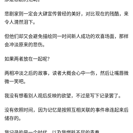
科
幻
登录
注册
悲剧家则一定会大肆宣传曾经的美好，对比现在的残酷，来
资
令人潸然泪下。
讯
但他们却又会避免描绘同一时间新人成功的欢喜场面，那样
会冲淡原来的悲伤。
主
题
如果两者放在一起呢？
科
幻
两相冲淡之后的故事，读者大概会心中一伤，然后让嘴唇微
小
微一笑吧。
说
库
我没有想看别人观后反映的欲望，不过是写下记录罢了。
没有依照时间，因为记忆是按照互相关联的事件串连起来后
储存的。
我记录的是一个时代，以及我燃耗不尽的青春。