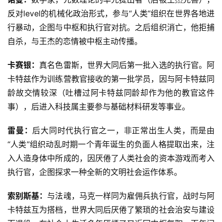
反对level的机械化政治形式，参与“人类”组织在世界各地进
行暴动，企图与中枢和执行官对抗。之后组织消亡，他拒捕
自杀，与王杰的恋情被中枢主动传播。
卡赛银：
真名色雷斯，世界大同后第一批入选的执行官。阿
卡特兹作为训练营教官接收的第一批学员，因与阿卡特兹同
龄故交情较深（吐槽过阿卡特兹同龄却作为他的教官这件
事），后进入科技属主要参与基础材料研发等事业。
雷曼：
后大同时代执行官之一，非正常出生人类，而是由
“人类”组织动乱时期一个青年诞生的负面人格提取出来，注
入人造身体中所成的，因厌倦了人类社会的资本游戏而考入
执行官，企图探求一种全新的文明社会运作体系。
索别斯基：
与法魂，马克一样同为雇佣兵执行官，战时与阿
卡特兹互为搭档，世界大同后厌倦了繁琐的社会治安与建设