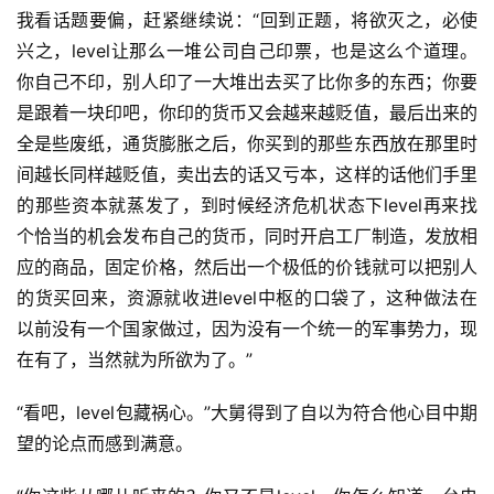
我看话题要偏，赶紧继续说：“回到正题，将欲灭之，必使
兴之，level让那么一堆公司自己印票，也是这么个道理。
你自己不印，别人印了一大堆出去买了比你多的东西；你要
是跟着一块印吧，你印的货币又会越来越贬值，最后出来的
全是些废纸，通货膨胀之后，你买到的那些东西放在那里时
间越长同样越贬值，卖出去的话又亏本，这样的话他们手里
的那些资本就蒸发了，到时候经济危机状态下level再来找
个恰当的机会发布自己的货币，同时开启工厂制造，发放相
应的商品，固定价格，然后出一个极低的价钱就可以把别人
的货买回来，资源就收进level中枢的口袋了，这种做法在
以前没有一个国家做过，因为没有一个统一的军事势力，现
在有了，当然就为所欲为了。”
“看吧，level包藏祸心。”大舅得到了自以为符合他心目中期
望的论点而感到满意。