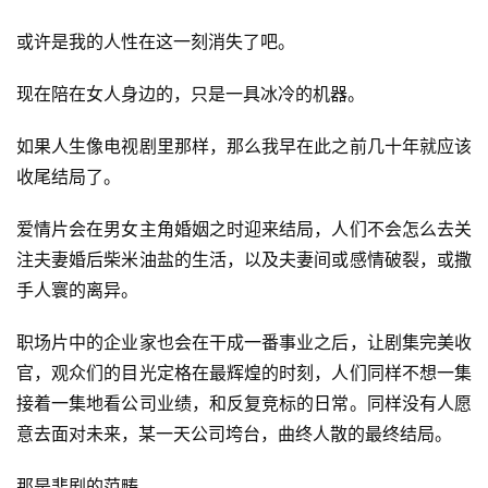
或许是我的人性在这一刻消失了吧。
现在陪在女人身边的，只是一具冰冷的机器。
如果人生像电视剧里那样，那么我早在此之前几十年就应该
零
重
收尾结局了。
力
科
爱情片会在男女主角婚姻之时迎来结局，人们不会怎么去关
幻
注夫妻婚后柴米油盐的生活，以及夫妻间或感情破裂，或撒
征
手人寰的离异。
文
职场片中的企业家也会在干成一番事业之后，让剧集完美收
投
官，观众们的目光定格在最辉煌的时刻，人们同样不想一集
稿
接着一集地看公司业绩，和反复竞标的日常。同样没有人愿
文
意去面对未来，某一天公司垮台，曲终人散的最终结局。
章
那是悲剧的范畴。