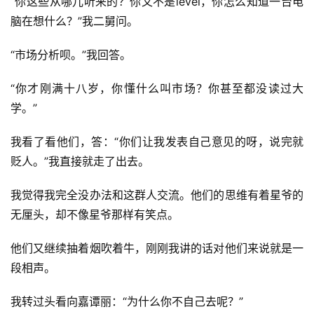
“你这些从哪儿听来的？你又不是level，你怎么知道一台电
脑在想什么？”我二舅问。
“市场分析呗。”我回答。
“你才刚满十八岁，你懂什么叫市场？你甚至都没读过大
学。”
我看了看他们，答：“你们让我发表自己意见的呀，说完就
贬人。”我直接就走了出去。
我觉得我完全没办法和这群人交流。他们的思维有着星爷的
无厘头，却不像星爷那样有笑点。
他们又继续抽着烟吹着牛，刚刚我讲的话对他们来说就是一
段相声。
我转过头看向嘉谭丽：“为什么你不自己去呢？”