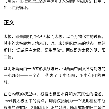
而退役，在社会上生活多年厌烦了又返回中枢复职，百年间
如此往复循环。
正文
太极，即是阐明宇宙从无极而太极，以至万物化生的过程。
其中的太极即为天地未开、混沌未分阴阳之前的状态。易经
系辞：“是故易有太极，是生两仪”。两仪即为太极的阴、阳
二仪。
其阴阳两面由一道‘S’形弧线隔开，但两面中间又各有对方的
一小部分——一个点。代表了‘阴中有阳，阳中有阴’的思
想。
在它构筑的模型中，根据太极图本身和对其属性的描述，
level将太极图中的两点，即两仪拓展为一个彼此相互不断
缠绕的双螺旋，相隔着阴和阳的弧线，随着螺旋的扭曲延伸