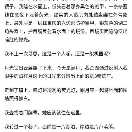
镜子。我踏在水面上，低头看着那身黑色的战甲，一条条蓝
线在黑夜下泛着荧光，结实的人造肌肉虬结盘绕在外骨骼
上，最外层是一层蜂巢般的六边形防护鳞甲，银灰色的倒三
角头盔上，护目镜反射着水面上的镜像，目镜里面隐隐泛出
暗红的微光。
我不止一次寻思，这是一个人呢，还是一架机器呢？
月光钻出云层照了下来，今天是满月，我企图通过反射入我
眼中的照在月球上的日光来分辨出上面的氦3精炼厂。
走到了镇上，路灯是冷冽的荧光灯，跟月亮一起将地面和围
墙照得惨白。
我查找着门牌号，她应该就住在这里。
我转过一个巷子，面前是一片湖泊，岸边是片芦苇荡。