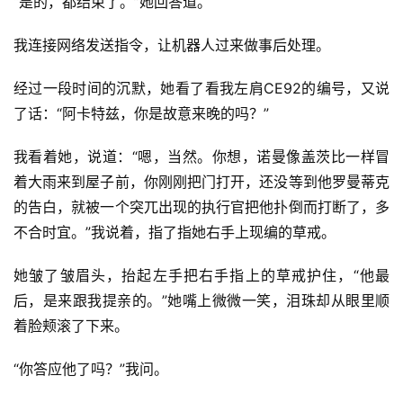
“是的，都结束了。”她回答道。
我连接网络发送指令，让机器人过来做事后处理。
经过一段时间的沉默，她看了看我左肩CE92的编号，又说
了话：“阿卡特兹，你是故意来晚的吗？”
我看着她，说道：“嗯，当然。你想，诺曼像盖茨比一样冒
着大雨来到屋子前，你刚刚把门打开，还没等到他罗曼蒂克
的告白，就被一个突兀出现的执行官把他扑倒而打断了，多
不合时宜。”我说着，指了指她右手上现编的草戒。
她皱了皱眉头，抬起左手把右手指上的草戒护住，“他最
后，是来跟我提亲的。”她嘴上微微一笑，泪珠却从眼里顺
着脸颊滚了下来。
“你答应他了吗？”我问。