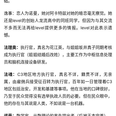
础。
逸事：恋人为诺曼，她对阿卡特兹对她的暗恋毫无察觉。她
还是level的创始人龙流高中的同班同学，但因为与其交流
不多而无法再给level提供更多的情报。level对此表示遗
憾。
法理奥：
执行官，真名为花江英，与姐姐坂井真子同期考核
成为执行官（姐姐结婚后改姓），主要工作为中枢信息处理
员和脑机连接设备研发。
法魂：
C3地区地方执行官，真名不详，籍贯不详，无亲
属，由雇佣兵接受征召转为执行官，百年如一日管理着C3
地区包括治安，开发和基建等事项。他在当地的口碑很好，
乃至于民众觉得没有选举执政人员的必要。但在民众眼中，
他的存在与其说是人类，不如说是一台机器。
诺曼：
数学家，元数理论的率先提出者（后被王杰完善），