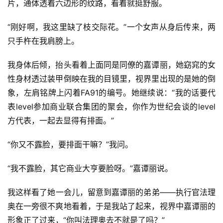
片，通体透着六边形的纹路，看着就挺舒服。
“刚好啊，我这里缺了枝交际花。”一个女声从身后传来，两
只手杵在我肩膀上。
我身体后倾，抬头看着上面同是同僚的嘉谭丽，她窈窕的女
性身材透过装甲倒映在我的目镜里，视界里出现的是她的倒
象，左肩铭牌上闪着FA91的编号。她继续说：“我的话要代
表level参加商业联合集团的聚会，你作为世纪会谈的level
方代表，一起去显得有排面。”
“你又不露脸，要排面干嘛？”我问。
“我不露脸，其它商业大亨要脸呀。”嘉谭丽说。
我这样看了她一会儿，留意到嘉谭丽的弟弟——执行官法理
奥在一旁很不爽地看着，于是我站了起来，视界中嘉谭丽的
形象正了过来，“你叫法理奥去不就是了吗？”