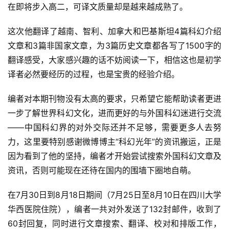
在即将步入高二，可译文质量却是越来越成熟了。
这次他翻译了越南、智利、加拿大和巴基斯坦4篇科幻介绍
文章和3篇非国家文章，为3篇历史文章都各写了1500字的
翻译感受，大家感兴趣的话不妨阅读一下，相信这也是初学
译者必然要经历的过程，也是宝贵的经验介绍。
编者对本期刊物没有太高的要求，只希望它能帮助读者更进
一步了解世界科幻文化，进而更好的与外国科幻迷进行交流
——中国科幻界的对外交际还并不足够，需要更多人去努
力，这里要特别感谢微博博主“科幻光年”的资讯搬运，正是
因为看到了他的坚持，编者才开始尝试搜索外国科幻文章及
零
资讯，否则可能现在还待在国内的围墙下圈地自萌。
重
力
在7月30日到8月18日期间（7月25日至8月10日在四川大学
科
幻
华西医院住院），编者一共对外发送了132封邮件，收到了
征
60封回复，同时进行文章搜索、翻译、校对和排版工作，