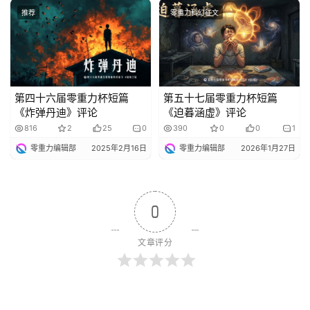
推荐
零重力科幻征文
第四十六届零重力杯短篇
第五十七届零重力杯短篇
《炸弹丹迪》评论
《迫暮涵虚》评论
816
2
25
0
390
0
0
1
零重力编辑部
2025年2月16日
零重力编辑部
2026年1月27日
0
文章评分