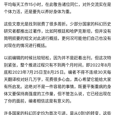
文
平均每天工作15小时，在此敬告诸位同仁，对外交流实在是
个体力活，还是要先以养好身体为重。
投
稿
这些文章光是找到就费了很多周折。少部分国家的科幻历史
文
研究者都推出过著作，比如阿根廷和哈萨克斯坦，但并没有
章
简明扼要的短文对此进行概括，更何况可能他们自己也没有
对现在的情况进行概括。
科
幻
登录
注册
以前编辑的时候比较轻松，因为并不是赶着出刊，但这次特
资
别紧张，整个推进过程只有不到两个月时间，即2022年8月
讯
底和2023年7月25日至8月25日。编者不得不连续30天每
天翻译校对好几万字，花费很多心血，真心希望它能给大家
有所启发。这绝对不是一件容易的事情，既要平衡重病的身
主
体又要保持高强度的工作量，但不管怎么说，它已经出现在
题
科
了你的面前，编者相信这是有意义的。
幻
小
许多国家的科幻历史均为首次引进，是从0到1的转变，这些