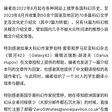
编者自2022年8月起在各种网站上搜罗各国科幻历史，至
2023年8月共收集到50余个国家及地区的70多篇科幻文学
史及文化史介绍文（其中7篇为转载），另有14篇为科幻相
关概念介绍文章，譬如国内几乎不被大众所问津的推想小说
概念介绍文等等。
特别感谢加拿大科幻作家罗伯特·索耶和罗马尼亚科幻杂志
《银河42》（Galaxy42）编辑达瑞斯·胡波夫（Darius 
Hupov）在文章授权上提供的帮助，编者也发送了一篇介绍
本刊的文章作为回复，也感谢其他提供了中文翻译授权的各
国作者们。与此同时，编者组织了一个30人的学生翻译小
组参与翻译。
特别感谢英国华裔科幻作家倪雪婷，她在得知欧洲国家的科
幻从业者问候很少（大部分邮件都石沉大海）的时候，直接
帮忙注册了邮箱“ZeroGWishes@snowpavilion.co.uk”在推