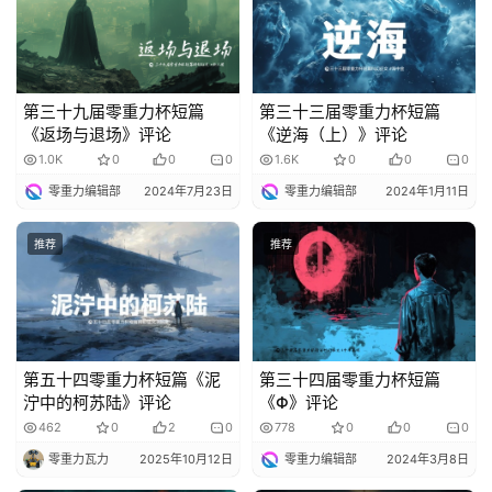
第三十九届零重力杯短篇
第三十三届零重力杯短篇
《返场与退场》评论
《逆海（上）》评论
1.0K
0
0
0
1.6K
0
0
0
零重力编辑部
2024年7月23日
零重力编辑部
2024年1月11日
推荐
推荐
第五十四零重力杯短篇《泥
第三十四届零重力杯短篇
泞中的柯苏陆》评论
《Φ》评论
462
0
2
0
778
0
0
0
零重力瓦力
2025年10月12日
零重力编辑部
2024年3月8日