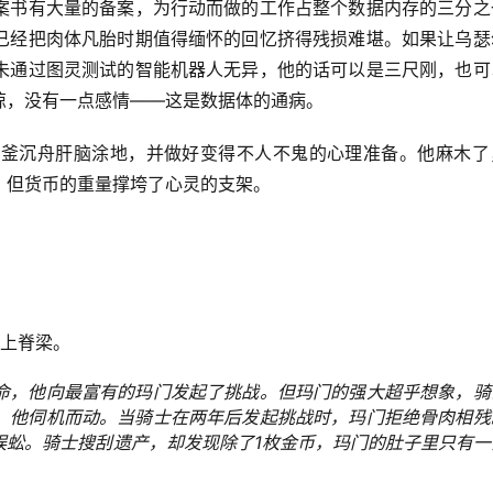
案书有大量的备案，为行动而做的工作占整个数据内存的三分之
已经把肉体凡胎时期值得缅怀的回忆挤得残损难堪。如果让乌瑟
未通过图灵测试的智能机器人无异，他的话可以是三尺刚，也可
惊，没有一点感情——这是数据体的通病。
破釜沉舟肝脑涂地，并做好变得不人不鬼的心理准备。他麻木了
，但货币的重量撑垮了心灵的支架。
爬上脊梁。
命，他向最富有的玛门发起了挑战。但玛门的强大超乎想象，骑
，他伺机而动。当骑士在两年后发起挑战时，玛门拒绝骨肉相残
蜈蚣。骑士搜刮遗产，却发现除了1枚金币，玛门的肚子里只有一