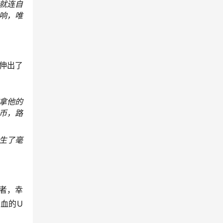
就连自
响，唯
伸出了
拿他的
币，路
生了毫
者，幸
血的U