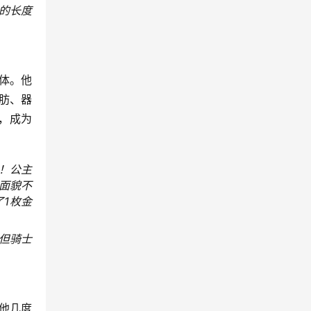
的长度
体。他
肪、器
，成为
！公主
面貌不
1枚金
但骑士
他几度