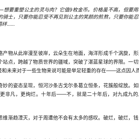
—想要重塑公主的灵与肉？它值9枚金币。价格虽不高，但要用
的骑士，只要你能忍受不再见到公主的笑颜的煎熬，只要你能忍
羁绊……
。
络产物从此岸漫至彼岸，云朵生在地面，海洋形成千个涡旋，形
个站点，跨越了物质世界的疆域，突破了湛蓝星球的界限。一切
经和未来对于一些生物来说可能是举足轻重的存在——这点因人
奇妙的姿态呈现，恒河沙条古戈尔条葛立恒条，花簇般绽放。如
更非凡，更绚烂。十年后——不，就是二十年后，对九成九的
思维渐趋湮灭，对于周遭他不会有太多的感叹。破烂，破烂，钱