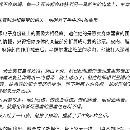
远不会枯竭，每一次死去都会转移到另一具新生的肉体上，生命
味着利剑和装甲的遗失。他握紧了手中的4枚金币。
跟电子身份证上的图像大相径庭。逮住他的是贩卖身体器官的团
的情报，只得把你身体的某些部分折算成可爱的钞票。皮肉、脂
。麻醉药的作用褪去后，乌瑟尔发出绝望的嚎啕，他被打入深渊
，骑士笑它自寻死路。别西卜说：我已经知道你走到这里的理由
魂魔法能让你再度一吻香泽！骑士动心了，但他随即想到丑陋的
弃，被愚弄的骑士愤怒地提剑，斩下别西卜的头颅。却发现除了
看起来分外恶心。
人紧紧联系。他们悲伤，他也会悲伤。他们痛苦，他也会痛苦。
依，就是化作杀死恶魔的恶魔也在所不惜。
被人吐了一口痰。他擦了擦脸，握紧了手中的5枚金币。
大的网络里。他变成了数据体，身上空无一物，U盘不知所踪，