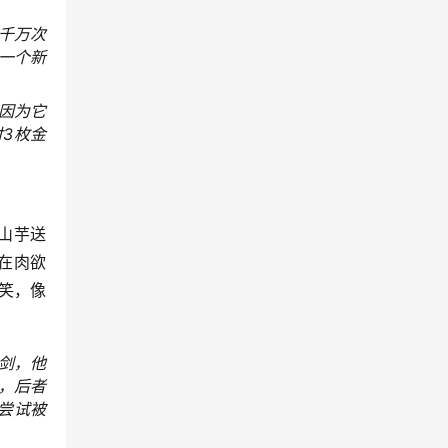
千万次
一个新
因为它
3枚金
山芋送
在肉欲
笑，像
剑，他
，后者
尝试被