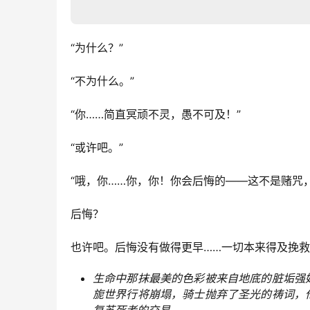
“为什么？”
“不为什么。”
“你……简直冥顽不灵，愚不可及！”
“或许吧。”
“哦，你……你，你！你会后悔的——这不是赌咒
后悔？
也许吧。后悔没有做得更早……一切本来得及挽
生命中那抹最美的色彩被来自地底的脏垢强
旎世界行将崩塌，骑士抛弃了圣光的祷词，