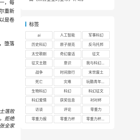
一，每
尔重新
以是卷
标签
ai
人工智能
军事科幻
，堕落
历史科幻
原子朋克
反乌托邦
太空歌剧
奇幻童话
征文
征文主题
意识
我与科幻的回忆
战争
时间旅行
末世废土
死亡
灾难
玩酷青年零重力联合征文
生物科幻
科幻
科幻征文
科幻爱情
获奖信息
衬衬杯
访谈
评论
零重力
士落败
。拒绝
零重力报
零重力杯
零重力杯评论
张全家