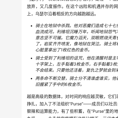
放弃，又几度振作。在这个凶险和机遇并存的网
上，乌瑟尔沿着相反的方向越跑越远。
骑士在地狱中杀戮。他对恶魔们造成七十七
血流成河。利维坦沉睡万年，听闻地狱怨气
意志坚不可摧。它魔力滔天，双眼燃烧天青
了，岩浆齐齐喷发，像地狱在哭泣。骑士将
心脏里拿出了1枚红色的金币。
骑士受到了利维坦的诅咒，他在清醒时是主
十字架上，左手黏着3枚金币，右手黏着3
不会结束。只要他还活着，复仇之梦就会到
两条命不断交替，骑士分不清谁虚谁实，他
旧握紧了手中的6枚金币。
越是高级的数据体，对时间的响应越灵敏，它们
挣扎，加入了不法组织“Purse”——成员们以
狠辣和运算能力，有了些积蓄，在“Purse”里的