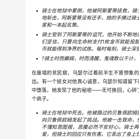
骑士在地狱中累倒，他被阿斯蒙蒂拯救，骑
地斩击，阿斯蒙蒂没有还手，她的手拂过骑
家和一本起名策。
骑士受到了阿斯蒙蒂的诅咒，他开始不断地
们坚信，只要向生命树支付1枚金币就能投
币就能得到净界的试炼。每时每刻，骑士深
?骑士时而癫痫，时而清醒，鬼魂数以千计，
在废墟的贫民窟，乌瑟尔过着前半生不曾想象的
出。有一个妓女对他真心诚意，乌瑟尔知道留下
中堕落，她发现了他的秘密——无可挽回，心碎
个疯子。
骑士在地狱中死去。他被路过的贝鲁佩欧姆
向贝鲁佩欧姆发起了挑战。他被一击致命，
不懂知恩图报，恶魔必然不安好心。骑士再
爱，但骑士的回应只有伤害。它丢出了身上