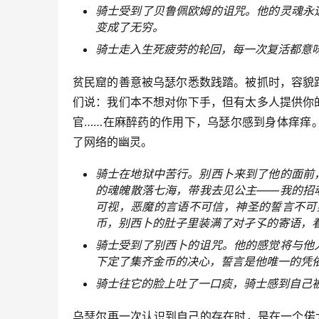
骑士受到了贝鲁佩欧姆的诅咒。他的灵魂永
变成了无穷。
骑士走入生死疲劳的轮回，每一次复活都意
贫民窟的善意被乌瑟尔悉数践踏。被抓时，容貌
们说：我们本不想对你下手，但有太多人提供你
官……在麻醉药的作用下，乌瑟尔感到身体痒痒
了网络的幽灵。
骑士在地狱中苦行。别西卜来到了他的面前
的魂魄散落七海，带我去见公主——我的招
可视，恶魔的言语不可信，神圣的誓言不可
币，别西卜的肚子里装满了对孑孓的寄语，
骑士受到了别西卜的诅咒。他的感觉将与他
下定了集齐金币的决心，誓言是他唯一的凭
骑士往它的脸上吐了一口痰，骑士感到自己
乌瑟尔再一次认识到自己的存在时，是在一个偌