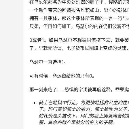
在乌瑟尔那名为中央处理器的脑子里，侵略的方
一个动作带来的回馈报告堆积如山，野心的载体
拥有一具躯体，那这个躯体所表现的一言一行与
尺柔，但再如何加工，乌瑟尔的内在仍旧波澜不
0或者1。如果乌瑟尔不想被同僚挤下去，就要
了，早就无所谓，电子货币试图填上空虚的灵魂
乌瑟尔一直选择1。
可有时候，命运留给他的只有0。
那一刻来临了……恐惧的字词被再度诠释，罪孽
骑士在地狱中行走，为更快地拯救公主的性
了。玛门赏识骑士的能力，骑士被收为义子
的代价是头被砍下，玛门的脸上爬满痛苦的
福，其余的财产早就分给穷苦的子嗣。