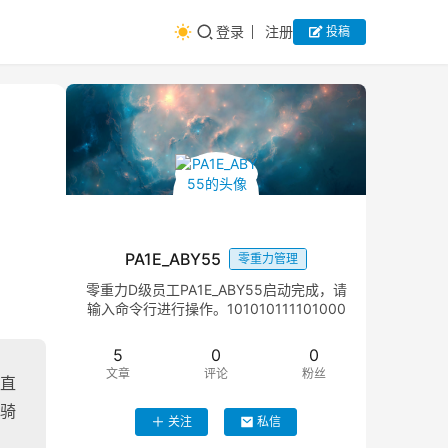
登录
注册
投稿
PA1E_ABY55
零重力管理
零重力D级员工PA1E_ABY55启动完成，请
输入命令行进行操作。101010111101000
5
0
0
文章
评论
粉丝
直
骑
关注
私信