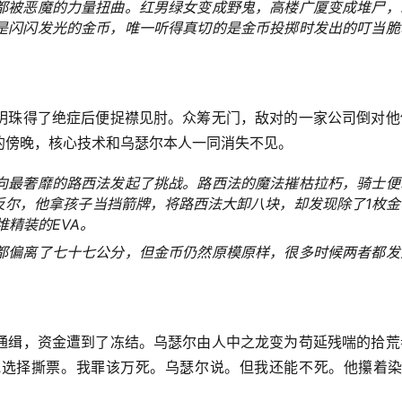
都被恶魔的力量扭曲。红男绿女变成野鬼，高楼广厦变成堆尸，
是闪闪发光的金币，唯一听得真切的是金币投掷时发出的叮当脆
明珠得了绝症后便捉襟见肘。众筹无门，敌对的一家公司倒对他
的傍晚，核心技术和乌瑟尔本人一同消失不见。
向最奢靡的路西法发起了挑战。路西法的魔法摧枯拉朽，骑士便
反尔，他拿孩子当挡箭牌，将路西法大卸八块，却发现除了1枚金
堆精装的EVA。
都偏离了七十七公分，但金币仍然原模原样，很多时候两者都发
通缉，资金遭到了冻结。乌瑟尔由人中之龙变为苟延残喘的拾荒
选择撕票。我罪该万死。乌瑟尔说。但我还能不死。他攥着染