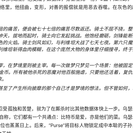
络里，他扭曲，变形，对善的报偿就是用恶去吞噬。在灰色的
倍的痛苦，便会被七十七倍的痛苦尽数返还。骑士不屈不挠，整
冲天，拔地而起时，骑士向它发起挑战。他饱经磨砺，剑锋能断
色的火焰。骑士剑风如幻，与利维坦大战了七天七夜。第六只魔
利维坦斩得血肉模糊，在这个庞然大物的身体里仔细搜寻，终于
宰，在梦境里则被主宰。每一次做梦只梦见一个场景：他被固定
枚金币。所有被他杀死的恶魔对他百般施虐，只要他还活着，复仇
来。
甚至了产生所向披靡的那个自己才是梦境的想法。但不管如何，
忍受孤独和苦楚，就为了在厮杀时比其他数据体快上一步。乌瑟
社员自称，它们都有一个共通点：比特币是爱，亦是他们的菜。乌
地位也蒸蒸日上。后来，“Purse”将目标人物锁定成中本聪的子