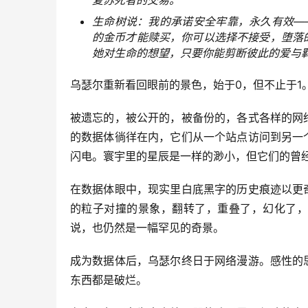
复苏死者的交易。
生命树说：我的承诺安全牢靠，永久有效—
的金币才能赎买，你可以选择不接受，堕落
她对生命的想望，只要你能剪断彼此的爱与
乌瑟尔重新看回眼前的景色，始于0，但不止于1
被遗忘的，被公开的，被备份的，各式各样的网
的数据体徜徉在内，它们从一个站点访问到另一
闪电。寰宇里的星辰是一样的渺小，但它们的曾
在数据体眼中，现实里白底黑字的历史痕迹以更
的粒子对撞的景象，翻转了，重叠了，幻化了，
说，也仍然是一幅罕见的奇景。
成为数据体后，乌瑟尔终日于网络漫游。感性的
东西都是破烂。