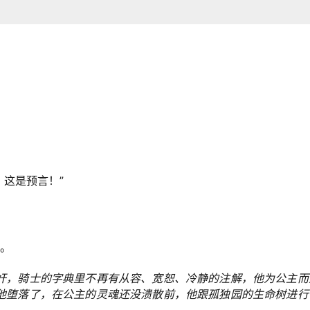
，这是预言！”
救。
奸，骑士的字典里不再有从容、宽恕、冷静的注解，他为公主而
他堕落了，在公主的灵魂还没溃散前，他跟孤独园的生命树进行