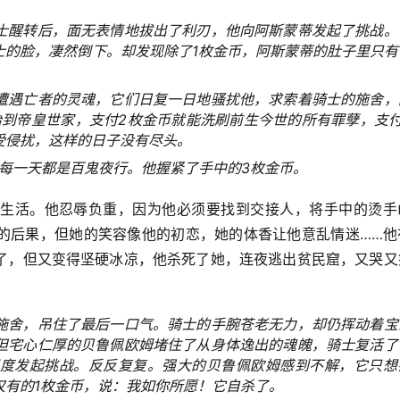
士醒转后，面无表情地拔出了利刃，他向阿斯蒙蒂发起了挑战。
士的脸，凄然倒下。却发现除了1枚金币，阿斯蒙蒂的肚子里只有
遭遇亡者的灵魂，它们日复一日地骚扰他，求索着骑士的施舍，
胎到帝皇世家，支付2枚金币就能洗刷前生今世的所有罪孽，支付
受侵扰，这样的日子没有尽头。
每一天都是百鬼夜行。他握紧了手中的3枚金币。
生活。他忍辱负重，因为他必须要找到交接人，将手中的烫手
的后果，但她的笑容像他的初恋，她的体香让他意乱情迷……他
了，但又变得坚硬冰凉，他杀死了她，连夜逃出贫民窟，又哭又
施舍，吊住了最后一口气。骑士的手腕苍老无力，却仍挥动着宝
但宅心仁厚的贝鲁佩欧姆堵住了从身体逸出的魂魄，骑士复活了
度发起挑战。反反复复。强大的贝鲁佩欧姆感到不解，它只想
仅有的1枚金币，说：我如你所愿！它自杀了。