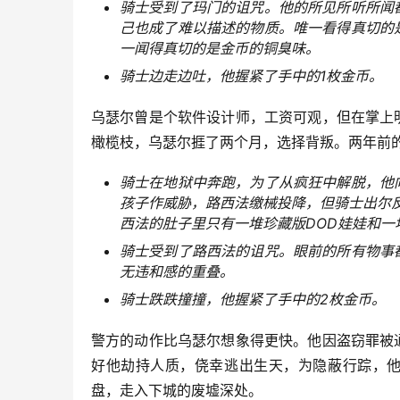
骑士受到了玛门的诅咒。他的所见所听所闻
己也成了难以描述的物质。唯一看得真切的
一闻得真切的是金币的铜臭味。
骑士边走边吐，他握紧了手中的1枚金币。
乌瑟尔曾是个软件设计师，工资可观，但在掌上
橄榄枝，乌瑟尔捱了两个月，选择背叛。两年前
骑士在地狱中奔跑，为了从疯狂中解脱，他
孩子作威胁，路西法缴械投降，但骑士出尔
西法的肚子里只有一堆珍藏版DOD娃娃和一
骑士受到了路西法的诅咒。眼前的所有物事
无违和感的重叠。
骑士跌跌撞撞，他握紧了手中的2枚金币。
警方的动作比乌瑟尔想象得更快。他因盗窃罪被
好他劫持人质，侥幸逃出生天，为隐蔽行踪，他
盘，走入下城的废墟深处。