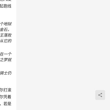
起跑线
个地狱
金石，
王落败
从它的
在一个
之梦就
骑士仍
尔打滚
瑟尔凭着
孙，若是