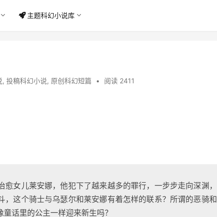
主题科幻小说库
说
,
投稿科幻小说
,
原创科幻短篇
•
阅读 2411
治愈女儿莱安娜，他犯下了越来越多的罪行，一步步走向深渊，
斗，这个骑士与乌瑟尔和莱安娜有着怎样的联系？所谓的恶骑和
像童话里的公主一样迎来新生吗？