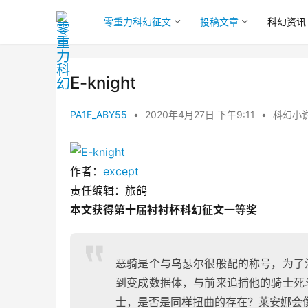
零重力科幻征文
投稿文章
科幻资讯
E-knight
PA1E_ABY55
•
2020年4月27日 下午9:11
•
科幻小
作者：
except
责任编辑：旅鸽
本文获得第十届衬衬杯科幻征文一等奖
恶骑是个与乌瑟尔很般配的称号，为了
到变成数据体，与前来追捕他的骑士死
士，是否是同样扭曲的存在？莱安娜会