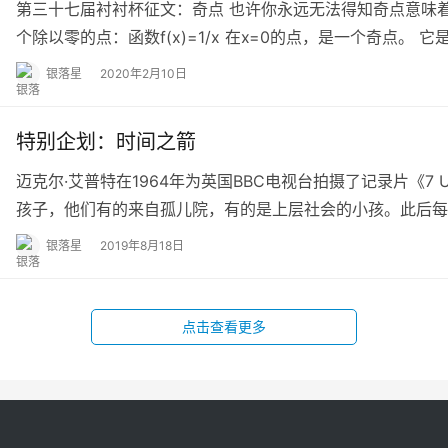
第三十七届衬衬杯征文：奇点 也许你永远无法得知奇点意味
个除以零的点：函数f(x)=1/x 在x=0的点，是一个奇点。 
银落星
2020年2月10日
特别企划：时间之箭
迈克尔·艾普特在1964年为英国BBC电视台拍摄了记录片《
孩子，他们有的来自孤儿院，有的是上层社会的小孩。此后每
银落星
2019年8月18日
点击查看更多