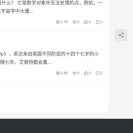
着什么？ 它是数学对象中无法处理的点，例如，一
它是宇宙学中大爆…
2.7K
0
0
0
7 Up》，采访来自英国不同阶层的十四个七岁的小
隔七年，艾普特都会重…
2.8K
0
0
0