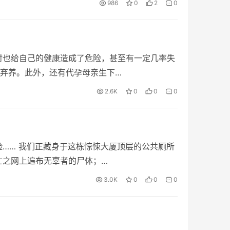
986
0
2
0
时也给自己的健康造成了危险，甚至有一定几率失
弃养。此外，还有代孕母亲生下…
2.6K
0
0
0
险…… 我们正藏身于这栋惊悚大厦顶层的公共厕所
亡之网上遍布无辜者的尸体；…
3.0K
0
0
0