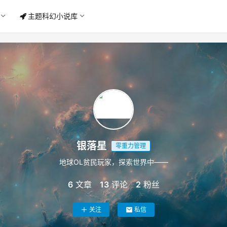
主题科幻小说库
银落星
零重力管理
地球OL贫民玩家，探索世界中——
6
文章
13
评论
2
粉丝
关注
私信