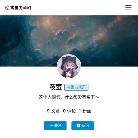
夜萤
零重力成员
这个人很懒，什么都没有留下～
9
文章
0
评论
1
粉丝
关注
私信