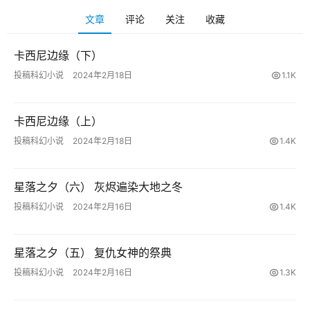
零
重
文章
评论
关注
收藏
力
科
卡西尼边缘（下）
幻
投稿科幻小说
2024年2月18日
1.1K
征
文
卡西尼边缘（上）
投
投稿科幻小说
2024年2月18日
1.4K
稿
文
星落之夕（六） 灰烬遍染大地之冬
章
投稿科幻小说
2024年2月16日
1.4K
科
幻
登录
注册
星落之夕（五） 复仇女神的祭典
资
投稿科幻小说
2024年2月16日
1.3K
讯