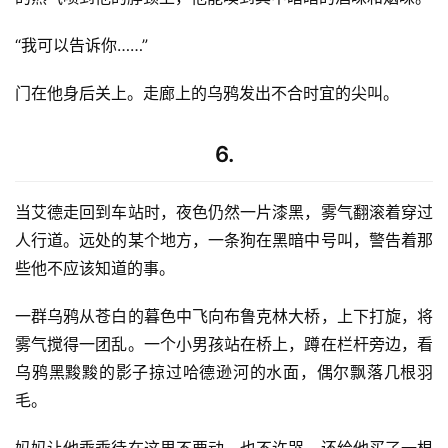
“我可以告诉你……”
门在他身后关上。走廊上的乌鸦发出不合时宜的尖叫。
6.
当艾德走回到车站时，夜色仍然一片漆黑，雾气翻滚着穿过
人行道。远处的某个地方，一条狗在黑暗中号叫，警告着那
些他不应该知道的事。
一群乌鸦从苍白的暮色中飞向布鲁克林大桥，上下打旋，将
雾气搅得一团乱。一个小男孩站在桥上，蹲在栏杆旁边，看
乌鸦黑黢黢的影子掠过哈德逊河的水面，偶尔飘落几根羽
毛。
妈妈让他乖乖待在这里不要动，也不许哭，还给他买了一根