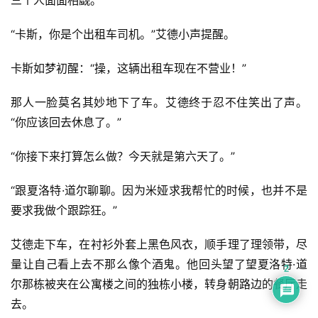
“卡斯，你是个出租车司机。”艾德小声提醒。
卡斯如梦初醒：“操，这辆出租车现在不营业！”
那人一脸莫名其妙地下了车。艾德终于忍不住笑出了声。
“你应该回去休息了。”
“你接下来打算怎么做？今天就是第六天了。”
“跟夏洛特·道尔聊聊。因为米娅求我帮忙的时候，也并不是
要求我做个跟踪狂。”
艾德走下车，在衬衫外套上黑色风衣，顺手理了理领带，尽
量让自己看上去不那么像个酒鬼。他回头望了望夏洛特·道
2
尔那栋被夹在公寓楼之间的独栋小楼，转身朝路边的餐厅走
去。