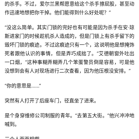
的杀手。不过，爱尔兰黑帮愿意给这个杀手擦屁股，甚至动
作迅速地想把你干掉。他们能得到什么好处呢？”
“没这么简单。其实门锁的完好也有可能是因为杀手在安·琼
斯进家门的时候趁机杀人造成的，但是门锁上有杀手留下的
毁坏门锁的痕迹。不过这痕迹只有一个，这说明他是想掩饰
死者跟他认识的事情，但是弄巧成拙了。”艾德朝窗外吐出
一口烟，“这种事糊弄糊弄几个笨蛋警员倒是容易，可是他
没想到会有人对现场进行二次查看，因为他压根没安排。”
“你的意思是……”
突然有人打开了后座车门，径直坐了进来。
是个身穿维修公司制服的青年。“去第五大街。”他兴冲冲地
喊到。
三个人面面相觑。