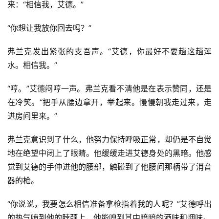
来：“相信我，艾德。”
“你想让我放你回去吗？”
弗兰克发出紧张的支吾声。“艾德，你最好不要趟这趟浑
水。相信我。”
“哼。”艾德闷哼一声。弗兰克看不清他是在表示赞同，还是
在冷笑。“把手从腰边拿开，举起来。慢慢朝我走过来，走
进房间里来。”
弗兰克意识到了什么，他努力保持呼吸正常，却仍是不自觉
地在绝望中闭上了眼睛。他缓缓走进艾德身处的黑暗。他感
觉到艾德的手伸进他的腰部，触碰到了他腰间那柄带了消音
器的枪。
“你说说，我要怎么相信准备拿枪指着我的人呢？”艾德呼出
的热气喷到他的脖颈上，他能嗅到其中暗暗的酒味和烟味。