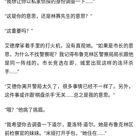
“我想让你以私家侦探的身份调查一下……”
“这是你的意思，还是林赛先生的意思？”
“这重要吗？”
艾德摩挲着手里的打火机，没有直视她。“如果是市长的意
思，为什么不找警察呢？我记得布鲁克林区警察局局长跟他
是同一阵线的。市长竞选在即，城里出现这样的连环杀
手……”
“艾德你离开警局太久了，很多事情已经不一样了。另外，
这件事或许跟‘棋盘杀手’无关……总之是我的意思。”
“哦？”他挑了挑眉。
“我希望你去调查一下道尔，夏洛特·道尔。她是布鲁克林区
前检察官的妹妹。”米娅打开手包，“她住在……”