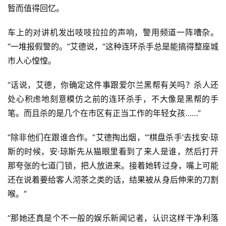
暂而值得回忆。
车上的对讲机发出吱吱拉拉的声响，警用频道一阵嘈杂。
“一堆报假警的。”艾德说，“这种连环杀手总是能搞得整座城
市人心惶惶。
“话说，艾德，你确定这件事跟爱尔兰黑帮有关吗？杀人还
处心积虑地刻意模仿之前的连环杀手，不大像是黑帮的手
笔。而且杀的是几个在市区有正当工作的年轻女孩……”
“除非他们在跟谁合作。”艾德掏出烟，“‘棋盘杀手’去找安·琼
斯的时候，安·琼斯先从猫眼里看到了来人是谁，然后打开
那夸张的七道门锁，把人放进来。接着她转过身，嘴上可能
还在说着要给客人沏茶之类的话，结果被从身后伸来的刀割
喉。”
“那她还真是个不一般的娱乐新闻记者，认识这样干净利落