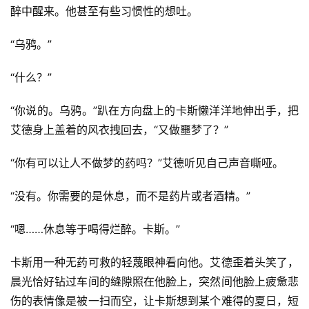
醉中醒来。他甚至有些习惯性的想吐。
“乌鸦。”
“什么？”
“你说的。乌鸦。”趴在方向盘上的卡斯懒洋洋地伸出手，把
艾德身上盖着的风衣拽回去，“又做噩梦了？”
“你有可以让人不做梦的药吗？”艾德听见自己声音嘶哑。
“没有。你需要的是休息，而不是药片或者酒精。”
“嗯……休息等于喝得烂醉。卡斯。”
卡斯用一种无药可救的轻蔑眼神看向他。艾德歪着头笑了，
晨光恰好钻过车间的缝隙照在他脸上，突然间他脸上疲惫悲
伤的表情像是被一扫而空，让卡斯想到某个难得的夏日，短