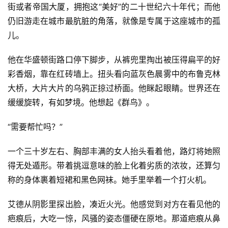
街或者帝国大厦，拥抱这“美好”的二十世纪六十年代；而他
仍旧游走在城市最肮脏的角落，就像是专属于这座城市的孤
儿。
他在华盛顿街路口停下脚步，从裤兜里掏出被压得扁平的好
彩香烟，靠在红砖墙上。扭头看向蓝灰色晨雾中的布鲁克林
大桥，大片大片的乌鸦正掠过桥面。他眯起眼睛。世界还在
缓缓旋转，有如梦境。他想起《群鸟》。
“需要帮忙吗？”
一个三十岁左右、胸部丰满的女人抬头看着他，路灯将她照
得无处遁形。带着挑逗意味的脸上化着劣质的浓妆，还算匀
称的身体裹着短裙和黑色网袜。她手里举着一个打火机。
艾德从阴影里探出脸，凑近火光。他感觉到对方在看见他的
疤痕后，大吃一惊，风骚的姿态僵硬在原地。那道疤痕从鼻