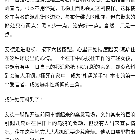
衅宣言，根本不用怀疑，电梯里面也会是这副模样。这栋楼
处在著名的混乱街区边沿，与布什维克区毗邻，但它带来的
好处只有两点：黑人少一点，治安好一点。当然，只是一
点。
艾德走进电梯，按下六楼按钮。心里开始揣度起安·琼斯住
在这种环境里的心情。一个在市中心报社工作的年轻女孩，
梦想着有朝一日自己的报道能抢下娱乐版的头条，却没意料
到会被人用钢刀捅死在家中，成为“棋盘杀手”在本市的第一
个受害者，成为爆炸性新闻的主角。
或许她预料到了？
艾德一脚踹开被前同事锁起来的案发现场，突如其来的巨响
引起几只站在栏杆上的乌鸦的躁动，但没有人出来查看情
况，住在这种地方人人都知道要少惹麻烦。他从口袋里掏出