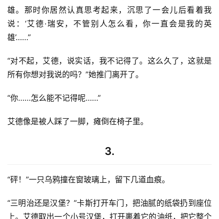
雄。那时你居然认真思考起来，沉思了一会儿后看着我
说：‘艾德·瑞安，不管别人怎么看，你一直会是我的英
雄’……”
“对不起，艾德，说实话，我不记得了。这么久了，这就是
所有你想对我说的吗？”她推门离开了。
“你……怎么能不记得呢……”
艾德像是被人踩了一脚，瘫倒在椅子里。
3.
“砰！”一只乌鸦撞在窗玻璃上，留下几道血痕。
“三明治还是汉堡？”卡斯打开车门，把油腻的纸袋扔到座位
上。艾德取出一个小号汉堡，打开裹着它的油纸，把它整个