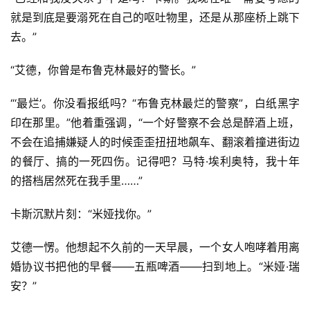
就是到底是要溺死在自己的呕吐物里，还是从那座桥上跳下
去。”
“艾德，你曾是布鲁克林最好的警长。”
“‘最烂’。你没看报纸吗？“布鲁克林最烂的警察”，白纸黑字
印在那里。”他着重强调，“一个好警察不会总是醉酒上班，
不会在追捕嫌疑人的时候歪歪扭扭地飙车、翻滚着撞进街边
的餐厅、搞的一死四伤。记得吧？马特·埃利奥特，我十年
的搭档居然死在我手里……”
卡斯沉默片刻：“米娅找你。”
艾德一愣。他想起不久前的一天早晨，一个女人咆哮着用离
婚协议书把他的早餐——五瓶啤酒——扫到地上。“米娅·瑞
安？”