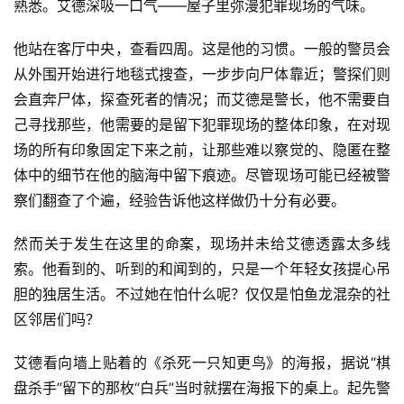
熟悉。艾德深吸一口气——屋子里弥漫犯罪现场的气味。
他站在客厅中央，查看四周。这是他的习惯。一般的警员会
从外围开始进行地毯式搜查，一步步向尸体靠近；警探们则
会直奔尸体，探查死者的情况；而艾德是警长，他不需要自
己寻找那些，他需要的是留下犯罪现场的整体印象，在对现
场的所有印象固定下来之前，让那些难以察觉的、隐匿在整
体中的细节在他的脑海中留下痕迹。尽管现场可能已经被警
察们翻查了个遍，经验告诉他这样做仍十分有必要。
然而关于发生在这里的命案，现场并未给艾德透露太多线
索。他看到的、听到的和闻到的，只是一个年轻女孩提心吊
胆的独居生活。不过她在怕什么呢？仅仅是怕鱼龙混杂的社
区邻居们吗？
艾德看向墙上贴着的《杀死一只知更鸟》的海报，据说“棋
盘杀手”留下的那枚“白兵”当时就摆在海报下的桌上。起先警