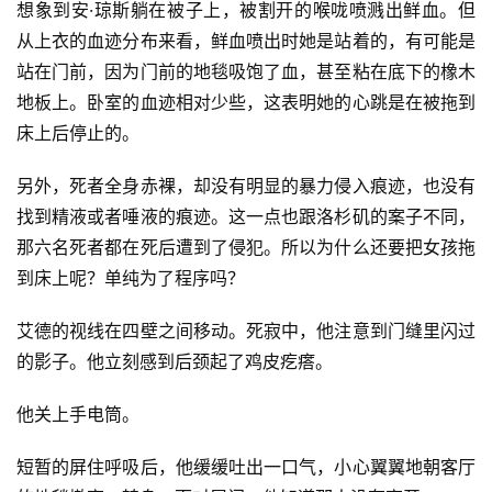
想象到安·琼斯躺在被子上，被割开的喉咙喷溅出鲜血。但
从上衣的血迹分布来看，鲜血喷出时她是站着的，有可能是
站在门前，因为门前的地毯吸饱了血，甚至粘在底下的橡木
地板上。卧室的血迹相对少些，这表明她的心跳是在被拖到
床上后停止的。
另外，死者全身赤裸，却没有明显的暴力侵入痕迹，也没有
找到精液或者唾液的痕迹。这一点也跟洛杉矶的案子不同，
那六名死者都在死后遭到了侵犯。所以为什么还要把女孩拖
到床上呢？单纯为了程序吗？
艾德的视线在四壁之间移动。死寂中，他注意到门缝里闪过
的影子。他立刻感到后颈起了鸡皮疙瘩。
他关上手电筒。
短暂的屏住呼吸后，他缓缓吐出一口气，小心翼翼地朝客厅