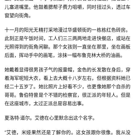
儿塞进嘴里。他鼓着腮帮子费力咀嚼，同时扭过头，透过车
窗望向街角。
十一月的阳光无精打采地漫过华盛顿街的一栋栋红色砖房。
此刻正是午饭时间，工人们三三两两地走进快餐店，或站在
光照得到的街角闲聊。那个女孩则一直坐在那里，坐在画板
后面，挥动手中的画笔，涂抹一幅布鲁克林大桥的油画。
她戴着显得很男孩子气的报童帽，金色的长发散在身后，穿
着海军呢短大衣，看上去大概十八岁左右，但根据资料她已
经二十五岁了。她比照片上好看不少，也更像她那个自杀的
哥哥。鲁伯特曾是个不错的检察官，很正派的年轻人。但是
在这座城市，太过正派总是容易出事。
夏洛特·道尔。艾德在心里默念出这个名字。
“艾德，米娅果然还是了解你的。这女孩跟你很像。我从没