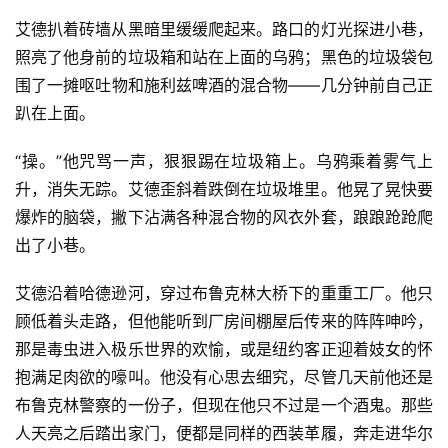
艾德扒着砖墙从黑暗里缓缓爬起来。路口的灯光探进小巷，
照亮了他身前的垃圾箱和站在上面的乌鸦；黑色的垃圾袋包
围了一摊呕吐物和施利兹啤酒的混合物——几分钟前自己正
趴在上面。
“操。”他咒骂一声，狠狠踢在垃圾箱上。乌鸦乘着雾气上
升，消失无踪。艾德歪斜着跌倒在垃圾堆里。他晃了晃快要
爆炸的脑袋，撇下沾满各种混合物的风衣外套，踉踉跄跄爬
出了小巷。
艾德沿着哈德逊河，穿过布鲁克林大桥下的重重工厂。他只
顾低着头走路，但他能听到厂房间棚屋后传来的阵阵呻吟，
那是毒虫进入极乐世界的欢愉，或是纽约客正迎着妓女的怀
抱满足肉欲的嚎叫。他没有心思去细究，尽管几天前他还是
布鲁克林警察的一份子，但现在他只不过是一个酒鬼。那些
人天亮之后踏出家门，便都是同样的西装革履，奔走进华尔