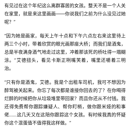
有见过在这个年纪这么离群寡居的女孩。整天不是一个人关
在家里，就是来这里画画——你说我们之前为什么没见过她
呢？”
“因为她是画家，每天上午十点和下午六点左右来这里待上
两三个小时，带着欣赏的眼光画那座大桥；而我们是酒鬼，
总是半夜满身酒气地走过这里，冲着那该死的桥吐得一塌糊
涂。”艾德扭头，看见卡斯正咧嘴笑着，嘴里还嚼着三明
治。
“只有你是酒鬼，艾德。我是个出租车司机，我可不想因为
醉驾被关起来。你忘了每次都是谁接你回去的了？在你喝得
烂醉的时候把你从垃圾堆里带回家？而且你还从不付钱。我
还得免费帮你跟踪嫌疑人、帮你盯梢，做你跟米娅的和事
佬……这几天又在这陪你跟踪这个女孩。有时候我真的怀疑
你这个混蛋值不值得我这样做。”