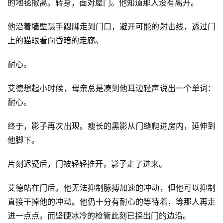
的地毯撤离。转身，面对屋门。他知道那人没有离开。
他沿着墙壁蹑手蹑脚走到门口，避开可能的射击线，透过门
上的猫眼看向昏暗的走廊。
耐心。
艾德想起小时候，母亲总是凑到他耳边轻声说出一个单词：
耐心。
终于，影子再次出现。瘦长的黑影从门缝爬进房内，延伸到
他脚下。
片刻迟疑后，门被轻轻推开，影子走了进来。
艾德站在门后。他无法抑制脉搏加速的冲动，但他可以抑制
直接干掉他的冲动。他仍十分有耐心的等待着，等那人再走
进一点点。而坚硬冰冷的枪管此刻已探出门的边沿。