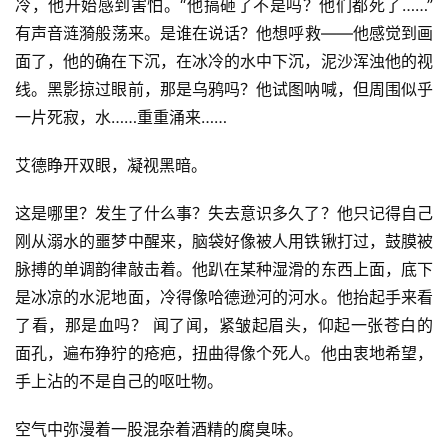
冷，他开始感到害怕。“他搞砸了不是吗？他们都死了……”
有声音涟漪般荡来。是谁在说话？他想呼救——他感觉到画
面了，他的确在下沉，在冰冷的水中下沉，泥沙浑浊他的视
线。黑影掠过眼前，那是乌鸦吗？他试图呐喊，但周围似乎
一片死寂，水……重重涌来……
艾德睁开双眼，凝视黑暗。
这是哪里？发生了什么事？失去意识多久了？他只记得自己
刚从溺水的噩梦中醒来，脑袋好像被人用铁锹打过，鼓膜被
脉搏的单调韵律敲击着。他趴在某种湿滑的东西上面，底下
是冰凉的水泥地面，冷得像哈德逊河的河水。他抬起手来看
了看，那是血吗？ 闻了闻，紧皱起眉头，仰起一张苍白的
面孔，遍布狰狞的疮疤，扭曲得像个死人。他由衷地希望，
手上沾的不是自己的呕吐物。
空气中弥漫着一股混杂着酒精的腐臭味。