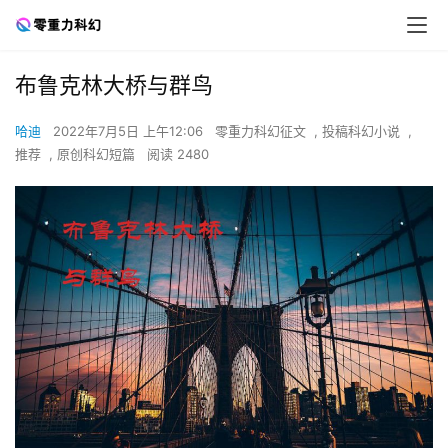
布鲁克林大桥与群鸟
哈迪
2022年7月5日 上午12:06
零重力科幻征文
,
投稿科幻小说
,
推荐
,
原创科幻短篇
阅读 2480