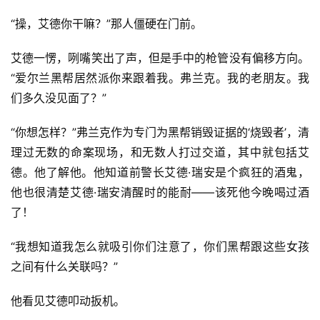
“操，艾德你干嘛？”那人僵硬在门前。
艾德一愣，咧嘴笑出了声，但是手中的枪管没有偏移方向。
“爱尔兰黑帮居然派你来跟着我。弗兰克。我的老朋友。我
们多久没见面了？”
“你想怎样？”弗兰克作为专门为黑帮销毁证据的‘烧毁者’，清
理过无数的命案现场，和无数人打过交道，其中就包括艾
德。他了解他。他知道前警长艾德·瑞安是个疯狂的酒鬼，
他也很清楚艾德·瑞安清醒时的能耐——该死他今晚喝过酒
了！
“我想知道我怎么就吸引你们注意了，你们黑帮跟这些女孩
之间有什么关联吗？”
他看见艾德叩动扳机。