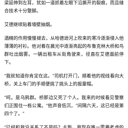
梁延伸到左耳，犹如一道抓着左眼下沿撕开的裂痕，而且缝
合技术十分蹩脚。
艾德继续贴着墙壁抽烟。
酒精的作用慢慢褪去，从哈德逊河上吹来的寒冷逐渐侵入他
薄薄的衬衫。他对着在晨光中逐渐亮起的布鲁克林大桥和鸟
群吐出烟雾。一辆出租车从街角驶来，径直在艾德面前停
下。
“我就知道你肯定在这。”司机打开门，顺着他的视线看向大
桥，关上车门的手顺便挑了挑头上的报童帽。
“呵。是乌鸦群。桥那边又死了个人。我来的时候看见警察
们正围住一栋公寓。”他声音低沉，“间隔六天，这已经是第
四个了。”
“已经和我没关系了不是吗？卡斯。我现在唯一需要考虑的