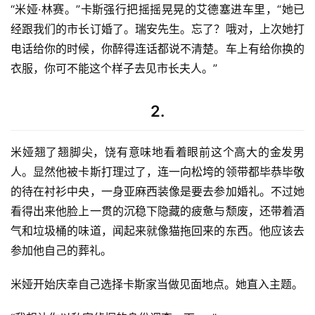
“米娅·林赛。”卡斯强行把摇摇晃晃的艾德塞进车里，“她已
经跟我们的市长订婚了。瑞安先生。忘了？哦对，上次她打
电话给你的时候，你醉得连话都说不清楚。车上有给你换的
衣服，你可不能这个样子去见市长夫人。”
2.
米娅翘了翘脚尖，饶有意味地看着眼前这个高大的金发男
人。显然他被卡斯打理过了，连一向松垮的领带都毕恭毕敬
的待在衬衫中央，一身亚麻西装像是要去参加婚礼。不过她
看得出来他脸上一贯的沉稳下隐藏的疲惫与颓废，还带着酒
气和垃圾桶的味道，闻起来就像猫拖回来的东西。他应该去
参加他自己的葬礼。
米娅开始庆幸自己选择卡斯家当做见面地点。她直入主题。