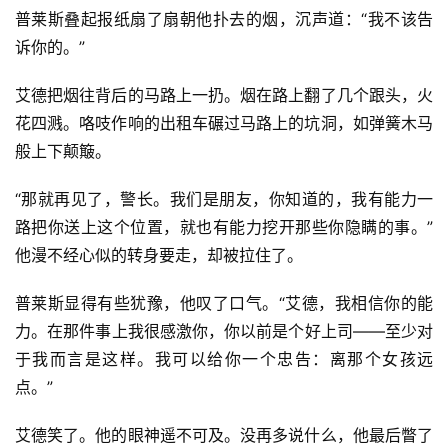
普莱斯叠起报纸扇了扇朝他扑去的烟，沉声道：“我不该告
诉你的。”
艾德把烟往背后的马路上一扔。烟在路上翻了几个跟头，火
花四溅。咯吱作响的出租车碾过马路上的坑洞，如弹簧木马
零
般上下颠簸。
重
力
“那就再见了，警长。我们是朋友，你知道的，我有能力一
科
路把你送上这个位置，就也有能力挖开那些你隐瞒的事。”
幻
他漫不经心似的转身要走，却被拉住了。
征
文
普莱斯显得有些犹豫，他叹了口气。“艾德，我相信你的能
力。在那件事上我很感激你，你以前是个好上司——至少对
投
于我而言是这样。我可以给你一个忠告：离那个女孩远
稿
文
点。”
章
艾德笑了。他的眼神遥不可及。没再多说什么，他最后瞥了