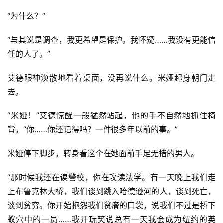
“为什么？”
“与其说是调查，我更希望是保护。我怀疑……我没有更能信
任的人了。”
艾德眼神涣散地看着桌面，没再说什么。米娅起身朝门走
去。
“米娅！”艾德惊醒一般猛然站起，他的手不自然地抓住椅
背，“你……你还记得吗？一件很多年以前的事。”
米娅停下脚步，转身看这个在她面前手足无措的男人。
“那时候我还在读警校，你在攻读法学。有一天晚上我们走
上布鲁克林大桥，我们谈到跳入哈德逊河的人，谈到死亡，
谈到贫穷。你开始抱怨我们贫瘠的口袋，说我们不过是桥下
蚁穴中的一员……我开玩笑说总有一天我会成为纽约的英