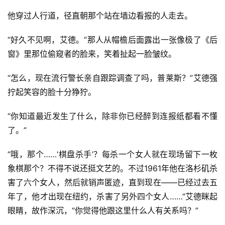
他穿过人行道，径直朝那个站在墙边看报的人走去。
“好久不见啊，艾德。”那人从帽檐后面露出一张像极了《后
窗》里那位偷窥者的脸来，笑着扯起一脸皱纹。
“怎么，现在流行警长亲自跟踪调查了吗，普莱斯？”艾德强
拧起笑容的脸十分狰狞。
“你知道最近发生了什么，除非你已经醉到连报纸都看不懂
了。”
“哦，那个……‘棋盘杀手’？每杀一个女人就在现场留下一枚
象棋那个？不得不说还挺文艺的。不过1961年他在洛杉矶杀
害了六个女人，然后就销声匿迹，直到现在——已经过去五
年了，他才出现在纽约，杀害了另外四个女人……”艾德眯起
眼睛，故作深沉，“你觉得他跟这里什么人有关系吗？”