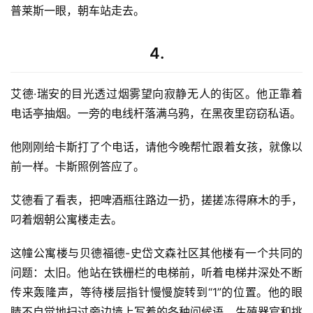
普莱斯一眼，朝车站走去。
科
幻
登录
注册
资
4.
讯
艾德·瑞安的目光透过烟雾望向寂静无人的街区。他正靠着
电话亭抽烟。一旁的电线杆落满乌鸦，在黑夜里窃窃私语。
主
题
他刚刚给卡斯打了个电话，请他今晚帮忙跟着女孩，就像以
科
前一样。卡斯照例答应了。
幻
小
艾德看了看表，把啤酒瓶往路边一扔，搓搓冻得麻木的手，
说
库
叼着烟朝公寓楼走去。
这幢公寓楼与贝德福德-史岱文森社区其他楼有一个共同的
问题：太旧。他站在铁栅栏的电梯前，听着电梯井深处不断
传来轰隆声，等待楼层指针慢慢旋转到“1”的位置。他的眼
睛不自觉地扫过旁边墙上写着的各种问候语、生殖器官和挑