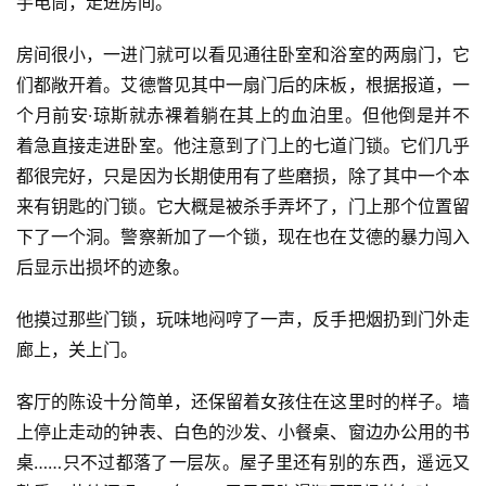
手电筒，走进房间。
房间很小，一进门就可以看见通往卧室和浴室的两扇门，它
们都敞开着。艾德瞥见其中一扇门后的床板，根据报道，一
个月前安·琼斯就赤裸着躺在其上的血泊里。但他倒是并不
着急直接走进卧室。他注意到了门上的七道门锁。它们几乎
都很完好，只是因为长期使用有了些磨损，除了其中一个本
来有钥匙的门锁。它大概是被杀手弄坏了，门上那个位置留
下了一个洞。警察新加了一个锁，现在也在艾德的暴力闯入
后显示出损坏的迹象。
他摸过那些门锁，玩味地闷哼了一声，反手把烟扔到门外走
廊上，关上门。
客厅的陈设十分简单，还保留着女孩住在这里时的样子。墙
上停止走动的钟表、白色的沙发、小餐桌、窗边办公用的书
桌……只不过都落了一层灰。屋子里还有别的东西，遥远又