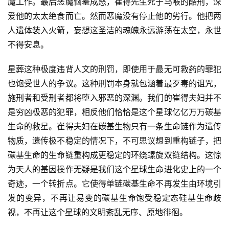
魔工作。最后恶魔恼羞成怒，崔得先生死于乌喉的酷刑，深
爱他的太太绝食而亡。然而恶魔没有停止他的劣行。他把两
人遗体装入火箭，妄想这圣洁的魂魄永远游荡在太空，永世
不得安息。
星葬这种极度违背人文的刑罚，即使用于最无可救药的罪犯
也饱受世人的争议。这种刑罚本身就包涵着最歹毒的诅咒，
施刑者和受刑者都将堕入邪恶的深渊。我们的崔得夫妇并不
是穷凶极恶的犯罪，相反他们恰恰是这个星球亿亿万万碳基
生命的救星。崔得夫妇在碳基生物只有一条生命链作为遗传
物质，遗传极不稳定的情况下，不可思议想到重构链子，把
碳基生命的生命链重构成更稳定的环绕螺旋双链结构。这惊
为天人的基因操作无疑是我们这个星球生命进化史上的一个
奇迹，一个转折点。它使得单链碳基生命不再发生由环境引
发的变异，不再让易变的碳基生命饱受稳定态硅基生命歧
视，不再让这个星球的文明紊乱无序、原地徘徊。