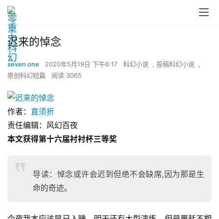
迟来的悼念
seven one
2020年5月19日 下午6:17
科幻小说
,
投稿科幻小说
,
原创科幻短篇
阅读 3065
作者：
直须折
责任编辑：风幻百夜
本文获得第十六届衬衬杯三等奖
导读：悼念或许会迟到但绝不会缺席,因为那是生
命的奇迹。
今夜我本应该早已入睡，明天还有大型演练。但是噩耗不期