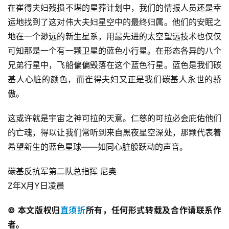
零
在崔得夫妇残损不堪的星葬计划中，我们的情报人员还是幸
重
运地找到了这对伟大夫妇星空中的最终归属。他们的安眠之
力
地在一个渺远的新生星系，用最先进的太空望远技术也仅仅
科
可知那是一个有一颗卫星的蓝色小行星。在形态各异的八个
幻
兄弟行星中，飞船偏偏毁落在这个蓝色行星。蓝色是我们碳
征
基人心脏的颜色，而崔得夫妇又正是我们碳基人永世的骄
文
傲。
投
这或许就是宇宙之神可拉的天意。仁慈的可拉必会庇佑他们
稿
的亡魂，得以让我们常听到来自黑夜星空深处，那颗代表着
文
章
希望新生的蓝色星球——如同心脏般跃动的声音。
碳基反抗军第二队总指挥 尼奥
科
幻
Z年X月Y日凌晨
登录
注册
资
讯
© 本文版权归
直须折
所有，任何形式转载及合作请联系作
者。