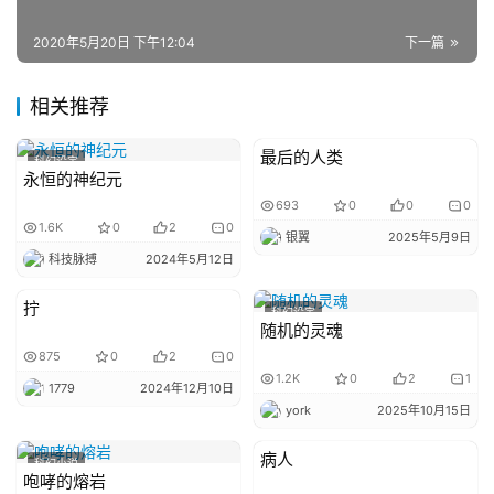
2020年5月20日 下午12:04
下一篇
相关推荐
最后的人类
科幻设定
投稿科幻小说
永恒的神纪元
693
0
0
0
1.6K
0
2
0
银翼
2025年5月9日
科技脉搏
2024年5月12日
拧
投稿科幻小说
科幻设定
随机的灵魂
875
0
2
0
1.2K
0
2
1
1779
2024年12月10日
york
2025年10月15日
病人
科幻小说
投稿科幻小说
咆哮的熔岩