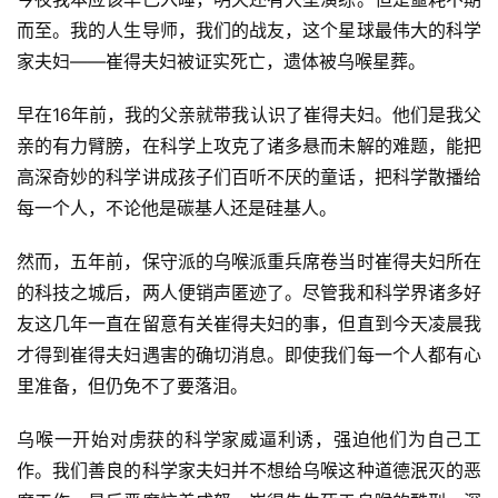
而至。我的人生导师，我们的战友，这个星球最伟大的科学
家夫妇——崔得夫妇被证实死亡，遗体被乌喉星葬。
早在16年前，我的父亲就带我认识了崔得夫妇。他们是我父
亲的有力臂膀，在科学上攻克了诸多悬而未解的难题，能把
高深奇妙的科学讲成孩子们百听不厌的童话，把科学散播给
每一个人，不论他是碳基人还是硅基人。
然而，五年前，保守派的乌喉派重兵席卷当时崔得夫妇所在
的科技之城后，两人便销声匿迹了。尽管我和科学界诸多好
友这几年一直在留意有关崔得夫妇的事，但直到今天凌晨我
才得到崔得夫妇遇害的确切消息。即使我们每一个人都有心
里准备，但仍免不了要落泪。
乌喉一开始对虏获的科学家威逼利诱，强迫他们为自己工
作。我们善良的科学家夫妇并不想给乌喉这种道德泯灭的恶