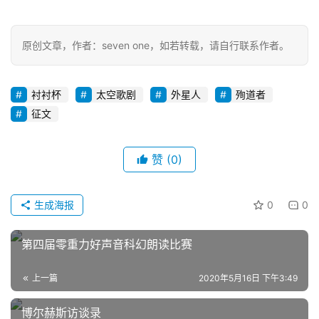
主
原创文章，作者：seven one，如若转载，请自行联系作者。
题
科
幻
衬衬杯
太空歌剧
外星人
殉道者
小
征文
说
库
赞
(0)
生成海报
0
0
第四届零重力好声音科幻朗读比赛
上一篇
2020年5月16日 下午3:49
博尔赫斯访谈录