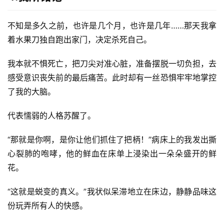
不知是多久之前，也许是几个月，也许是几年……那天我拿
着水果刀独自跑出家门，决定杀死自己。
我本就不惧死亡，把刀尖对准心脏，准备摆脱一切负担，去
感受意识丧失前的最后痛苦。此时却有一丝恐惧牢牢地掌控
了我的大脑。
代表懦弱的人格苏醒了。
“那就是你啊，是你让他们抓住了把柄！”病床上的我发出撕
心裂肺的咆哮，他的鲜血在床单上浸染出一朵朵盛开的鲜
花。
“这就是蜕变的真义。”我状似呆滞地立在床边，静静品味这
份玩弄所有人的快感。