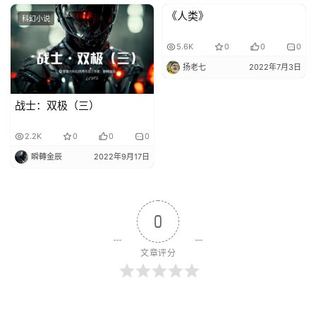
《人类》
科幻小说
投稿科幻小说
5.6K
0
0
0
扬老七
2022年7月3日
战士：双极（三）
2.2K
0
0
0
瞬轉金辰
2022年9月17日
0
文章评分