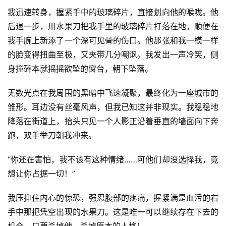
我迅速转身，握紧手中的玻璃碎片，直接划向他的喉咙。他
后退一步，用水果刀把我手里的玻璃碎片打落在地，顺便在
我手腕上新添了一个深可见骨的伤口。他那张和我一模一样
零
的脸变得扭曲至极，又夹带几分嘲讽。我发出一声冷笑，侧
重
身撞碎本就摇摇欲坠的窗台，朝下坠落。
力
科
无数光点在我周围的黑暗中飞速凝聚，最终化为一座城市的
幻
雏形。耳边没有丝毫风声，但我已知这并非现实。我稳稳地
征
文
降落在街道上，抬头只见一个人影正沿着垂直的墙面向下奔
跑，双手举刀朝我冲来。
投
“你还在害怕，我不该有这种情绪……可他们却没选择我，竟
稿
文
想让你占据一切！”
章
我压抑住内心的惊恐，强忍腹部的疼痛，握紧满是血污的右
科
手中那把凭空出现的水果刀。这是唯一可以继续存在下去的
幻
登录
注册