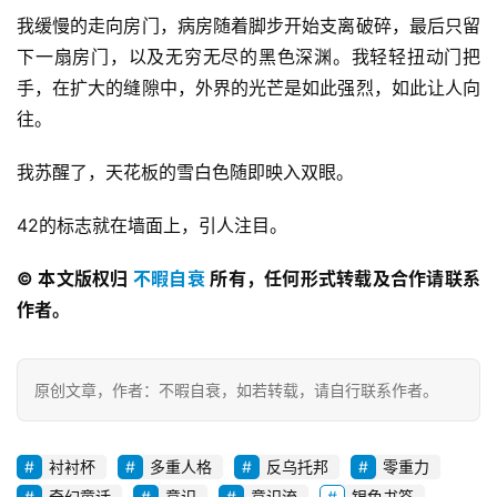
我缓慢的走向房门，病房随着脚步开始支离破碎，最后只留
下一扇房门，以及无穷无尽的黑色深渊。我轻轻扭动门把
手，在扩大的缝隙中，外界的光芒是如此强烈，如此让人向
往。
我苏醒了，天花板的雪白色随即映入双眼。
42的标志就在墙面上，引人注目。
© 本文版权归 
不暇自衰
 所有，任何形式转载及合作请联系
作者。
原创文章，作者：不暇自衰，如若转载，请自行联系作者。
衬衬杯
多重人格
反乌托邦
零重力
奇幻童话
意识
意识流
银色书签