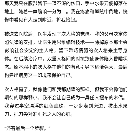
那天我只在腹部留下一道不深的伤口，手中水果刀便掉落在
地上，随着一声脆响一分为二。我在疼痛和晕眩中倒地，恍
惚中看见有人走到附近，将我抬起。
被送去医院后，医生发现了次人格的觉醒。我的父母决定依
照法律的安排，让医生用思维编辑技术――除掉原本那个会
影响社会安定的主人格，留下乖巧懦弱的次人格来主导身
体。在后续治疗中，双重人格间的对抗致使身体陷入昏睡状
态。原本弱小的次人格在他们的有意引导下逐渐强大，最后
构建出病房这一幻境来保护自己。
次人格赢了，就像他们和我都期望的那样。但我不会像他们
期待的那样弱小，我不会让自己成为一具任人摆布的木偶。
我穿过半空漂浮的红色血珠，一步步走到床边，拔出水果
刀，把刀尖对准垂死之人的心脏。
“还有最后一个步骤。”