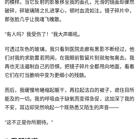
的模样。当它反射的影象移至我的面孔，光滑的镜面却骤然
破碎，碎玻璃随之扎进掌心，顿时血流如注。镜子碎片中，
那张脸几乎让我魂飞魄散。
“有人吗？我受伤了！”我大声嘶吼。
可透过灰色的玻璃，我只看到医院走廊有黑影不断经过，他
们对我的求助置若罔闻，在我眼前暂留片刻就匆匆离去。我
再也无法遏制自己的恐惧，把镜子碎片全都甩向地面，看着
它们在叮当脆响中变为更细小的残骸。
而后，我缓慢地蜷缩起躯干，再拉起洁白的被子，遮住目所
能及的一切。我的呼吸由于缺氧而变得急促，这加深了我的
不安，耳边却突然响起一个既熟悉又陌生的声音——
“这不正是你所期待。”