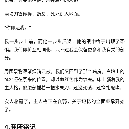
机会，只要杀掉他，杀掉原本的人格！
资
讯
两块刀锋碰撞，断裂，死死钉入地面。
“你即是我。”
主
我一步步上前，而他一步步后退，他的眼中终于出现了恐
题
科
惧。我们即将互相同化，只不过我会保留更多和我有关的部
幻
分。
小
说
周围景物逐渐烟消云散，我们又回到了那个病房，白墙上的
库
“42”还在原来的位置，却以血红色作为填充。床上躺着我的
主人格，他腹部插着一把水果刀，还没死透，还挣扎咆哮。
次人格赢了，主人格正在衰弱，关于记忆的全面继承开始
了。
4.我所铭记