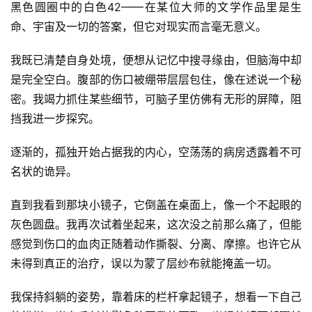
黑色圆圈中的白色42——在某位大师的文学作品里是生
命、宇宙及一切的答案，但它对现实而言毫无意义。
我既已清楚自身处境，便想从记忆中搜寻缘由，但脑海中却
是完全空白。腹部的伤口被绷带层层包住，像在述说一个秘
密。我竭力抓住某些细节，可脑子里仿佛有无形的屏障，阻
挡我进一步探究。
逐渐的，孤独开始占据我的内心，空荡荡的病房透露着不可
名状的诡异。
直到我看到那块小镜子，它倒盖在桌面上，像一个不起眼的
灰色圆盘。我再次试着坐起来，这次没之前那么痛了，但能
感觉到伤口的血肉正随着动作撕裂、分离、摩擦。也许它从
未得到真正的治疗，误以为蒙了层纱布就能掩盖一切。
我保持斜躺的姿势，靠着床的栏杆拿起镜子，想看一下自己