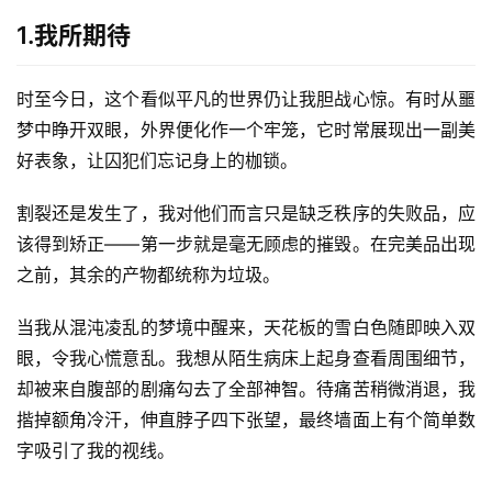
1.我所期待
时至今日，这个看似平凡的世界仍让我胆战心惊。有时从噩
梦中睁开双眼，外界便化作一个牢笼，它时常展现出一副美
好表象，让囚犯们忘记身上的枷锁。
割裂还是发生了，我对他们而言只是缺乏秩序的失败品，应
该得到矫正——第一步就是毫无顾虑的摧毁。在完美品出现
之前，其余的产物都统称为垃圾。
当我从混沌凌乱的梦境中醒来，天花板的雪白色随即映入双
眼，令我心慌意乱。我想从陌生病床上起身查看周围细节，
却被来自腹部的剧痛勾去了全部神智。待痛苦稍微消退，我
揩掉额角冷汗，伸直脖子四下张望，最终墙面上有个简单数
字吸引了我的视线。