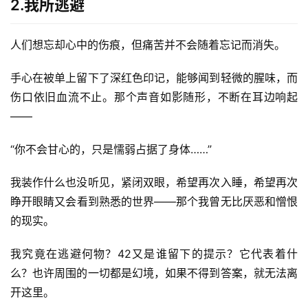
2.我所逃避
人们想忘却心中的伤痕，但痛苦并不会随着忘记而消失。
手心在被单上留下了深红色印记，能够闻到轻微的腥味，而
伤口依旧血流不止。那个声音如影随形，不断在耳边响起
——
“你不会甘心的，只是懦弱占据了身体……”
我装作什么也没听见，紧闭双眼，希望再次入睡，希望再次
睁开眼睛又会看到熟悉的世界——那个我曾无比厌恶和憎恨
的现实。
我究竟在逃避何物？42又是谁留下的提示？它代表着什
么？也许周围的一切都是幻境，如果不得到答案，就无法离
开这里。