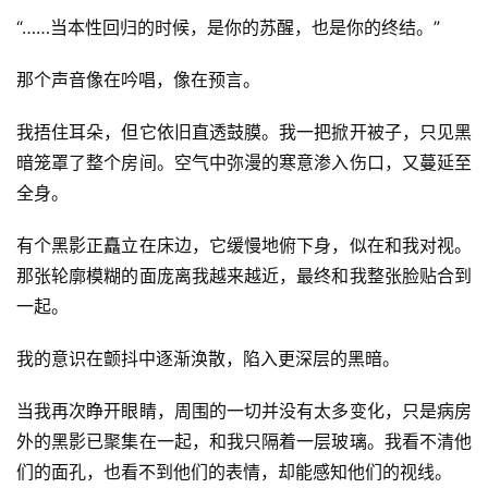
“……当本性回归的时候，是你的苏醒，也是你的终结。”
那个声音像在吟唱，像在预言。
我捂住耳朵，但它依旧直透鼓膜。我一把掀开被子，只见黑
暗笼罩了整个房间。空气中弥漫的寒意渗入伤口，又蔓延至
全身。
有个黑影正矗立在床边，它缓慢地俯下身，似在和我对视。
那张轮廓模糊的面庞离我越来越近，最终和我整张脸贴合到
一起。
我的意识在颤抖中逐渐涣散，陷入更深层的黑暗。
当我再次睁开眼睛，周围的一切并没有太多变化，只是病房
外的黑影已聚集在一起，和我只隔着一层玻璃。我看不清他
们的面孔，也看不到他们的表情，却能感知他们的视线。