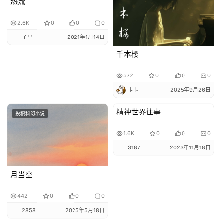
热流
2.6K
0
0
0
子平
2021年1月14日
千本樱
572
0
0
0
卡卡
2025年9月26日
精神世界往事
投稿科幻小说
投稿科幻小说
1.6K
0
0
0
3187
2023年11月18日
月当空
442
0
0
0
2858
2025年5月18日