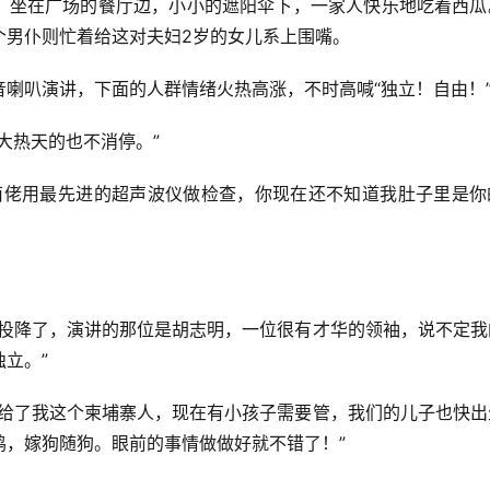
子，坐在广场的餐厅边，小小的遮阳伞下，一家人快乐地吃着西瓜
个男仆则忙着给这对夫妇2岁的女儿系上围嘴。
喇叭演讲，下面的人群情绪火热高涨，不时高喊“独立！自由！
大热天的也不消停。”
南佬用最先进的超声波仪做检查，你现在还不知道我肚子里是你
军投降了，演讲的那位是胡志明，一位很有才华的领袖，说不定我
立。”
嫁给了我这个柬埔寨人，现在有小孩子需要管，我们的儿子也快出
鸡，嫁狗随狗。眼前的事情做做好就不错了！”