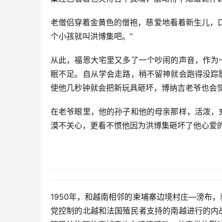
老僧侣穿着金黄色的僧袍，慈爱地看着新生儿，
个小孩就叫洪博集吧。”
从此，福恩大宅里又多了一个吵闹的声音，作为
眠不足。自从学会走路，稍不留神就会跑得没踪
使他几秒钟就会把新玩具砸坏，博纳吉老爷也会
在老爷眼里，他的孙子和他的母亲那样，活泼，
漠不关心，更看不惯他因为洪博集砸坏了他心爱
1950年，和越南相邻的柬埔寨边境村庄—滂布
党控制的北越和法国殖民者支持的南越进行的内