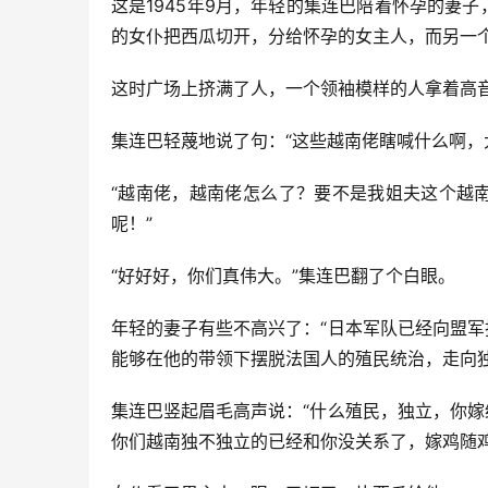
这是1945年9月，年轻的集连巴陪着怀孕的妻
的女仆把西瓜切开，分给怀孕的女主人，而另一
这时广场上挤满了人，一个领袖模样的人拿着高音
集连巴轻蔑地说了句：“这些越南佬瞎喊什么啊，
“越南佬，越南佬怎么了？要不是我姐夫这个越
呢！”
“好好好，你们真伟大。”集连巴翻了个白眼。
年轻的妻子有些不高兴了：“日本军队已经向盟
能够在他的带领下摆脱法国人的殖民统治，走向独
集连巴竖起眉毛高声说：“什么殖民，独立，你
你们越南独不独立的已经和你没关系了，嫁鸡随