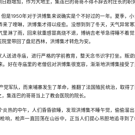
响日趋增加，作为大地主，集连巴的哥哥不得不辞去村庄长的职
但是1950年对于洪博集来说确实是个不好过的一年。夏季，小
弄来了喹啉，洪博集才得以痊愈。没想到到了冬天，天气异常寒
气里淋了雨，回来就重感冒高烧不退，博纳吉老爷急得睡不着觉
医院里带回了盘尼西林，洪博集才转危为安。
家人送进寺庙，进行严格的学前教育，整天念书识字打坐。叛逆
来。好在寺庙里的老僧侣对洪博集很宽容，渐渐地洪博集接受了
共产党军队，而柬埔寨发生了革命，推翻了法国殖民统治，取得了
之，集连巴的哥哥当上了教会医院的院长。
个炎热的中午，人们昏昏欲睡，发现洪博集不睡午觉，偷偷溜出
枪响，枪声一直回荡在山谷中，正当人们提心吊胆地追寻到了