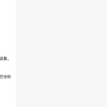
说着，
巴也听