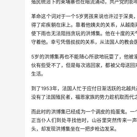
殖民统治下的柬埔寨也在暗流涌动，共产党的影
革命这个词对于一个5岁男孩来说也许过于深奥，
得了疟疾躺在床上。靠着他姨夫的关系，从越南
使下雨也无法阻挡贪玩的洪博集。他在十度的天
守着他。幸亏凭借叔叔的关系，从法国人的教会
5岁的洪博集再也不能随心所欲地玩耍了，他被
伙有些受不了，但是每次逃回家，都被父母送回
生活。
到了1953年，法国人忙于应付日渐活跃的北越
没有了法国殖民者，福恩家族的势力趁机取而代
而此时的洪博集已经成为一个调皮的捣蛋鬼。一
正当仆人们到处寻找他时，山谷里突然传来一声
头，却发现洪博集坐在一把步枪边发呆。