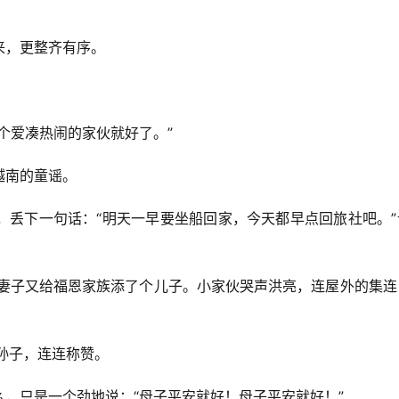
来，更整齐有序。
个爱凑热闹的家伙就好了。”
越南的童谣。
，丢下一句话：“明天一早要坐船回家，今天都早点回旅社吧。”
南妻子又给福恩家族添了个儿子。小家伙哭声洪亮，连屋外的集连
孙子，连连称赞。
，只是一个劲地说：“母子平安就好！母子平安就好！”