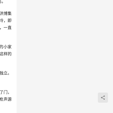
务。
洪博集
冷，即
，一直
的小家
这样的
独立。
了门，
枪声源