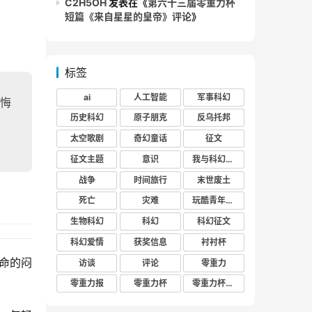
C2H5OH
发表在《
第六十三届零重力杯
短篇《来自星星的皇帝》评论
》
标签
ai
人工智能
军事科幻
悔
历史科幻
原子朋克
反乌托邦
太空歌剧
奇幻童话
征文
征文主题
意识
我与科幻的回忆
战争
时间旅行
末世废土
死亡
灾难
玩酷青年零重力联合征文
生物科幻
科幻
科幻征文
科幻爱情
获奖信息
衬衬杯
命的闷
访谈
评论
零重力
零重力报
零重力杯
零重力杯评论