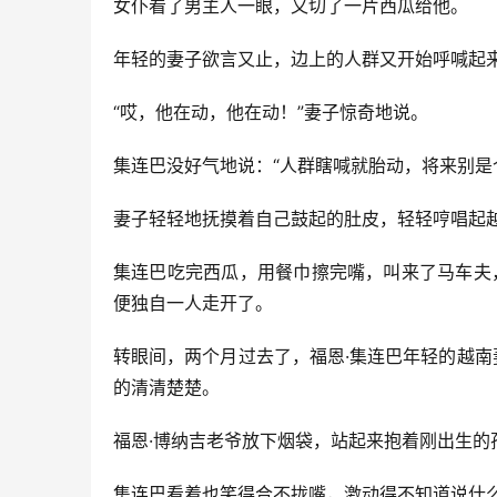
女仆看了男主人一眼，又切了一片西瓜给他。
年轻的妻子欲言又止，边上的人群又开始呼喊起
“哎，他在动，他在动！”妻子惊奇地说。
集连巴没好气地说：“人群瞎喊就胎动，将来别是
妻子轻轻地抚摸着自己鼓起的肚皮，轻轻哼唱起
集连巴吃完西瓜，用餐巾擦完嘴，叫来了马车夫
便独自一人走开了。
转眼间，两个月过去了，福恩·集连巴年轻的越
的清清楚楚。
福恩·博纳吉老爷放下烟袋，站起来抱着刚出生的
集连巴看着也笑得合不拢嘴，激动得不知道说什么