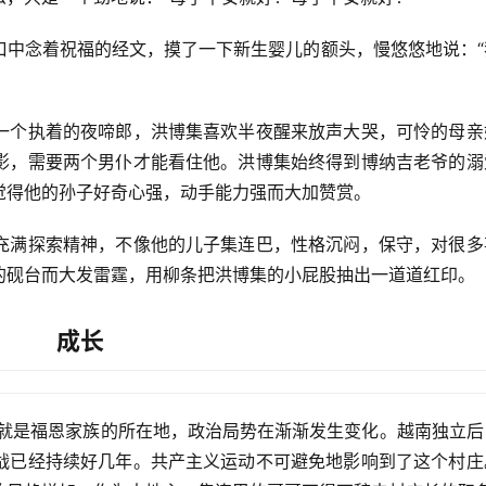
口中念着祝福的经文，摸了一下新生婴儿的额头，慢悠悠地说：“
一个执着的夜啼郎，洪博集喜欢半夜醒来放声大哭，可怜的母亲
影，需要两个男仆才能看住他。洪博集始终得到博纳吉老爷的溺
觉得他的孙子好奇心强，动手能力强而大加赞赏。
充满探索精神，不像他的儿子集连巴，性格沉闷，保守，对很多
的砚台而大发雷霆，用柳条把洪博集的小屁股抽出一道道红印。
成长
，就是福恩家族的所在地，政治局势在渐渐发生变化。越南独立后
战已经持续好几年。共产主义运动不可避免地影响到了这个村庄