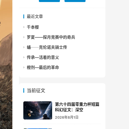
最近文章
千本樱
罗夏——探月竞赛中的奇兵
蛹──克伦诺夫骑士传
传承—活着的意义
橙剂—最后的革命
当前征文
第六十四届零重力杯短篇
科幻征文：深空
2026年8月1日