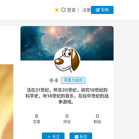
登录
注册
投稿
卡卡
零重力成员
活在21世纪，怀念20世纪，研究19世纪的
科学史，听18世纪的音乐，在玩中世纪的战
争游戏。
6
0
0
文章
评论
粉丝
关注
私信