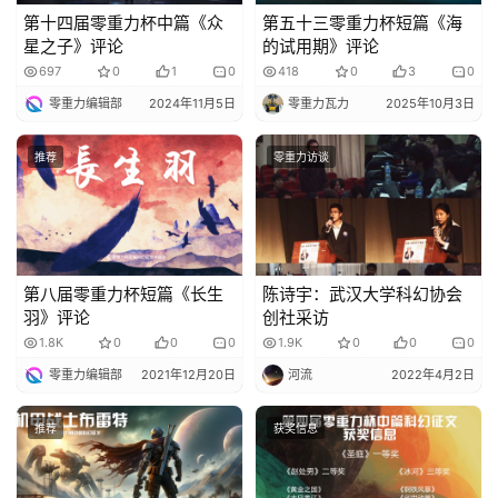
第十四届零重力杯中篇《众
第五十三零重力杯短篇《海
星之子》评论
的试用期》评论
697
0
1
0
418
0
3
0
零重力编辑部
2024年11月5日
零重力瓦力
2025年10月3日
推荐
零重力访谈
第八届零重力杯短篇《长生
陈诗宇：武汉大学科幻协会
羽》评论
创社采访
1.8K
0
0
0
1.9K
0
0
0
零重力编辑部
2021年12月20日
河流
2022年4月2日
推荐
获奖信息