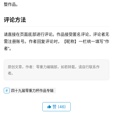
整作品。
评论方法
请直接在页面底部进行评论。作品接受匿名评论，评论者无
零
需注册账号。作者回复评论时，【昵称】一栏统一填写“作
重
者”。
力
科
幻
原创文章，作者：零重力编辑部，如若转载，请自行联系作
征
者。
文
投
四十九届零重力杯作品专辑
稿
文
赞
(46)
章