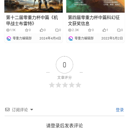
第十二届零重力杯中篇《机
第四届零重力杯中篇科幻征
甲战士布雷特》
文获奖信息
1.1K
0
0
0
2.3K
0
1
0
零重力编辑部
2024年4月4日
零重力编辑部
2022年5月2日
0
文章评分
订阅评论
登录
请登录后发表评论