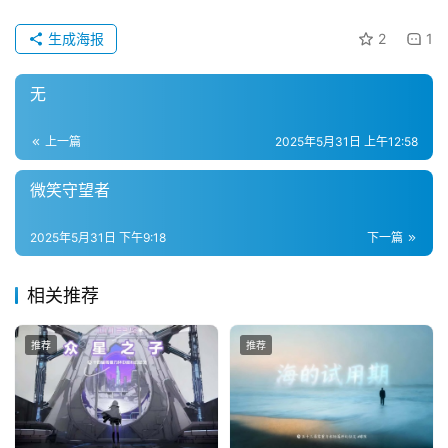
科
生成海报
2
1
幻
登录
注册
资
无
讯
上一篇
2025年5月31日 上午12:58
主
微笑守望者
题
科
2025年5月31日 下午9:18
下一篇
幻
小
相关推荐
说
库
推荐
推荐