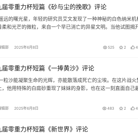
九届零重力杯短篇《砂与尘的挽歌》评论
 遥远的曙光星，年轻的研究员艾文发现了一种神秘的白色纳米机
着柔和光芒的微粒，来自一个早已消亡的异星文明。当他试图揭
却意外地发现…… 《砂与尘的挽…
编辑部
2025年6月8日
525
2
4
九届零重力杯短篇《一捧黄沙》评论
 一粒沙能凝聚生命的光辉，亦能散落成死亡的尘埃。在这片战火
上，他用特殊的白庭砂重现了妹妹的身影，也在这一刻直面自己
防空警报再次响起，他终于领悟……
编辑部
2025年6月8日
483
2
4
九届零重力杯短篇《新世界》评论