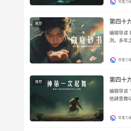
零重力
第四十
推荐
编辑导读
冽。多年
记那串白
零重力
第四十
推荐
编辑导读
他肆意舞
秘的火光
零重力