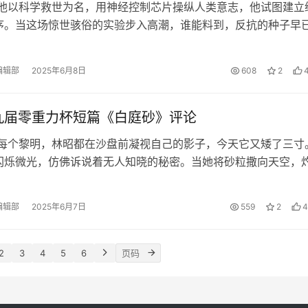
 他以科学救世为名，用神经控制芯片操纵人类意志，他试图建立
序。当这场惊世骇俗的实验步入高潮，谁能料到，反抗的种子早
追逐完美控制的道路上，他是否意…
编辑部
2025年6月8日
608
2
九届零重力杯短篇《白庭砂》评论
 每个黎明，林昭都在沙盘前凝视自己的影子，今天它又矮了三寸
闪烁微光，仿佛诉说着无人知晓的秘密。当她将砂粒撒向天空，
脊椎蔓延，远处第三座穹顶正被吞…
编辑部
2025年6月7日
559
2
4
2
3
4
5
6