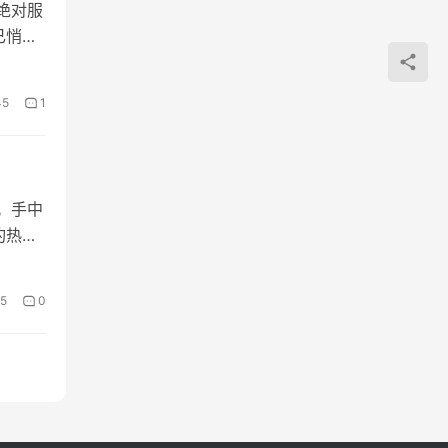
绝对服
已悄然
45
1
。手中
灼热的
5
0