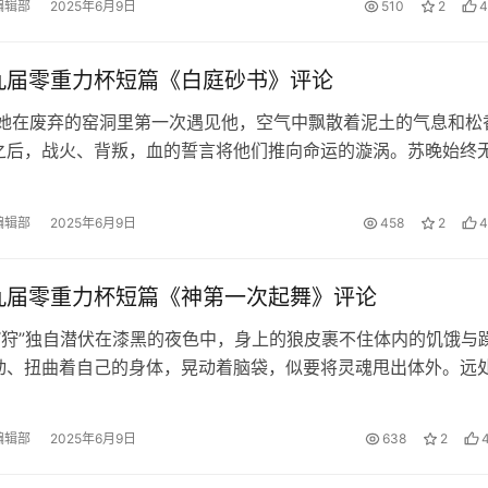
编辑部
2025年6月9日
510
2
4
九届零重力杯短篇《白庭砂书》评论
 她在废弃的窑洞里第一次遇见他，空气中飘散着泥土的气息和松
之后，战火、背叛，血的誓言将他们推向命运的漩涡。苏晚始终
庭砂串起的琉璃珠。每一颗都似乎…
编辑部
2025年6月9日
458
2
4
九届零重力杯短篇《神第一次起舞》评论
 “狩”独自潜伏在漆黑的夜色中，身上的狼皮裹不住体内的饥饿与
动、扭曲着自己的身体，晃动着脑袋，似要将灵魂甩出体外。远
攒动，将他引向未知的命运………
编辑部
2025年6月9日
638
2