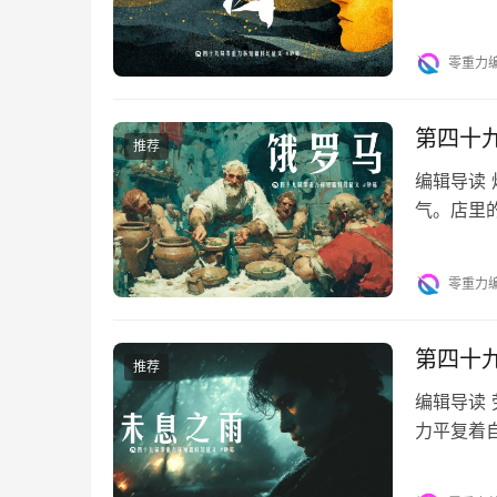
窗外的阳
零重力
第四十
推荐
编辑导读 
气。店里
此刻，这
零重力
第四十
推荐
编辑导读
力平复着
意地扮演着