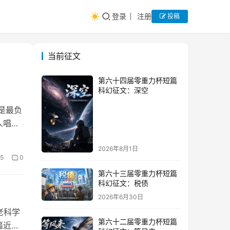
登录
注册
投稿
当前征文
第六十四届零重力杯短篇
科幻征文：深空
是最负
人唱起
2026年8月1日
5
0
第六十三届零重力杯短篇
科幻征文：税债
2026年6月30日
老科学
第六十二届零重力杯短篇
逼近！