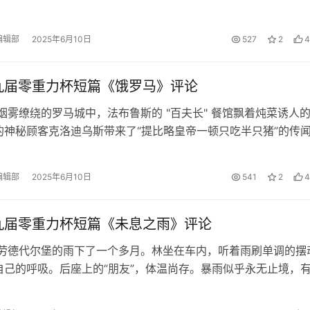
光依旧刺眼，世界却将分崩离析…
编辑部
2025年6月10日
527
2
4
九届零重力杯短篇《饿罗马》评论
烟雾缭绕的罗马城中，法布鲁斯的 "百夫长" 餐馆飘着炖菜诱人
的神秘顾客克洛迪乌斯带来了“提比略皇帝一顿只吃半只猪”的传
位餐馆老板还不知道，一纸勒…
编辑部
2025年6月10日
541
2
4
九届零重力杯短篇《未息之雨》评论
 劳德代尔堡的雨下了一个多月。林坐在车内，听着雨刷单调的摆
自己的呼吸。后座上的“朋友”，体温尚存。暴雨似乎永无止境，
他“伟大计划”的同谋。而这…