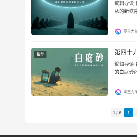
编辑导读
从的新秩
埋下。在
零重力
第四十
推荐
编辑导读
的白庭砂
共鸣沿着
零重力
1 / 6
1