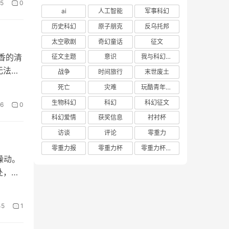
5
0
ai
人工智能
军事科幻
历史科幻
原子朋克
反乌托邦
太空歌剧
奇幻童话
征文
香的清
征文主题
意识
我与科幻的回忆
无法忘
战争
时间旅行
末世废土
死亡
灾难
玩酷青年零重力联合征文
生物科幻
科幻
科幻征文
6
0
科幻爱情
获奖信息
衬衬杯
访谈
评论
零重力
零重力报
零重力杯
零重力杯评论
躁动。
处，神
45
1