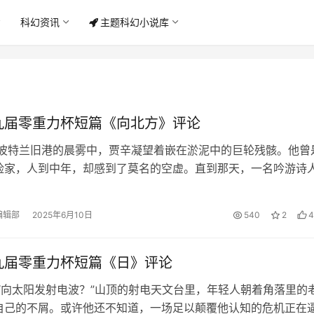
科幻资讯
主题科幻小说库
九届零重力杯短篇《向北方》评论
 波特兰旧港的晨雾中，贾辛凝望着嵌在淤泥中的巨轮残骸。他曾
险家，人到中年，却感到了莫名的空虚。直到那天，一名吟游诗
甸园的传说。那是末日前，人类最…
编辑部
2025年6月10日
540
2
4
九届零重力杯短篇《日》评论
 “向太阳发射电波？”山顶的射电天文台里，年轻人朝着角落里的
自己的不屑。或许他还不知道，一场足以颠覆他认知的危机正在