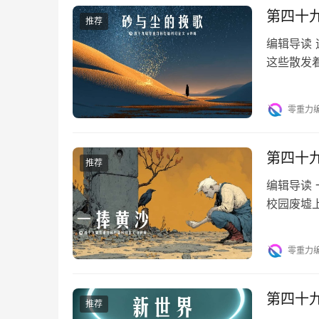
第四十
推荐
编辑导读
这些散发
的秘密，
零重力
第四十
推荐
编辑导读
校园废墟
愧疚。当
零重力
第四十
推荐