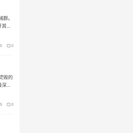
械群。
开其中
5
0
焚毁的
最深的
5
0