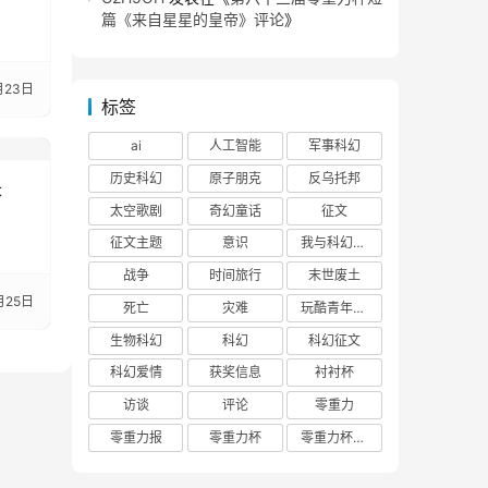
篇《来自星星的皇帝》评论
》
月23日
标签
ai
人工智能
军事科幻
历史科幻
原子朋克
反乌托邦
长
太空歌剧
奇幻童话
征文
征文主题
意识
我与科幻的回忆
战争
时间旅行
末世废土
月25日
死亡
灾难
玩酷青年零重力联合征文
生物科幻
科幻
科幻征文
科幻爱情
获奖信息
衬衬杯
访谈
评论
零重力
零重力报
零重力杯
零重力杯评论