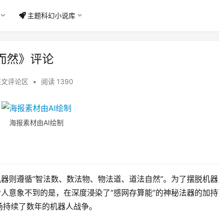
主题科幻小说库
而然》评论
征文评论区
•
阅读 1390
海报素材由AI绘制
机器则遵循“智法数、数法物、物法道、道法自然”。为了摆脱机
令人意象不到的是，在深度浸染了“感网存算能”的神秘法器的加
场持续了数年的机器人战争。