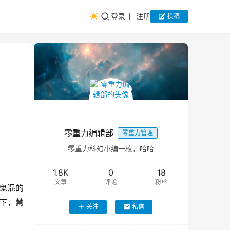
登录
注册
投稿
零重力编辑部
零重力管理
零重力科幻小编一枚，哈哈
1.8K
0
18
文章
评论
粉丝
器鬼混的
持下，慧
关注
私信