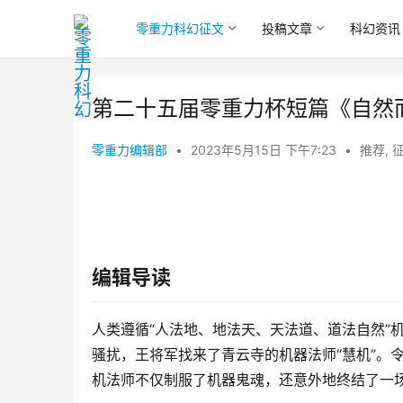
零重力科幻征文
投稿文章
科幻资讯
第二十五届零重力杯短篇《自然
零重力编辑部
•
2023年5月15日 下午7:23
•
推荐
,
编辑导读
人类遵循“人法地、地法天、天法道、道法自然”
骚扰，王将军找来了青云寺的机器法师“慧机”。
机法师不仅制服了机器鬼魂，还意外地终结了一