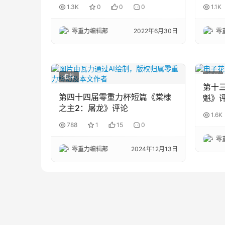
1.3K
0
0
0
1.1K
零重力编辑部
2022年6月30日
零
推荐
推荐
第十
第四十四届零重力杯短篇《棠棣
魁》
之主2：屠龙》评论
1.6K
788
1
15
0
零
零重力编辑部
2024年12月13日