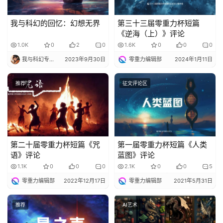
我与科幻的回忆：幻想无界
第三十三届零重力杯短篇
《逆海（上）》评论
1.0K
0
2
0
1.6K
0
0
0
我与科幻专栏小编
2023年9月30日
零重力编辑部
2024年1月11日
推荐
征文评论区
第二十届零重力杯短篇《咒
第一届零重力杯短篇《人类
语》评论
蓝图》评论
1.1K
0
0
0
2.1K
0
0
5
零重力编辑部
2022年12月17日
零重力编辑部
2021年5月31日
推荐
AI艺术