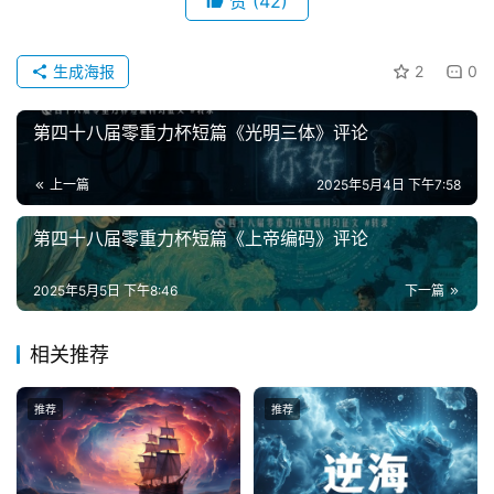
赞
(42)
讯
生成海报
2
0
主
题
第四十八届零重力杯短篇《光明三体》评论
科
幻
上一篇
2025年5月4日 下午7:58
小
说
第四十八届零重力杯短篇《上帝编码》评论
库
2025年5月5日 下午8:46
下一篇
相关推荐
推荐
推荐