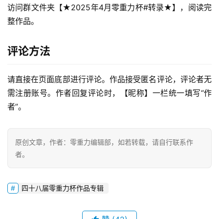
访问群文件夹【★2025年4月零重力杯#转录★】，阅读完
整作品。
零
重
评论方法
力
科
幻
请直接在页面底部进行评论。作品接受匿名评论，评论者无
征
需注册账号。作者回复评论时，【昵称】一栏统一填写“作
文
者”。
投
稿
原创文章，作者：零重力编辑部，如若转载，请自行联系作
文
者。
章
四十八届零重力杯作品专辑
科
幻
登录
注册
资