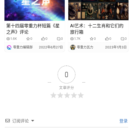
第十四届零重力杯短篇《星
AI艺术：十二生肖和它们的
之声》评论
旅行箱
1.6K
0
0
0
1.7K
0
0
0
零重力编辑部
2022年6月27日
零重力瓦力
2023年1月3日
0
文章评分
订阅评论
登录