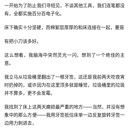
一开始为了防止我们寻短见，不谈其他工具，我们连笔都没
有，全都实施百分百电子化。
床下确实十分坚硬，而棉絮层厚厚的和床连接在一起，要是
有把小刀该多好。
这么想着，我脑海中突然灵光一闪，想到了一个绝佳的主
意。
我立马从垃圾桶里翻出了一根牙签，这还是我前两天吃夜宵
时扔掉的，或许因为在这里顶多就是睡觉，垃圾桶里的垃圾
并不算多，更不会发霉。
我找到了床上这两天磨损最严重的地方——当然，并没有想
象中的那么方便——我用牙签抵住床单一边反复旋转牙签一
边用力刺进去，