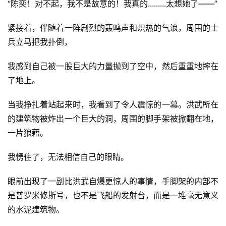
“陈奕！对不起，我不是故意的！我真的.........太想她了——”
紧接着，伴随着一阵剧烈的轰鸣声和炽热的气浪，周围的士
兵立马把我扑倒，
我感到自己被一股巨大的力量抛到了空中，然后重重地摔在
了地上。
当我挣扎着站起来时，我看到了令人震惊的一幕。洪武所在
的建筑物被炸出一个巨大的洞，周围的脚手架被掀翻在地，
一片狼藉。
我愣住了，无法相信自己的眼睛。
眼前出现了一副比洪武自爆更惊人的事情，手脚架的内部不
是普罗米修斯号，也不是飞船的发射台，而是一堆毫无意义
的水泥建筑物。