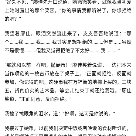
“好久不见，”廖佳先开口说道，她微微笑着，就像我当初爱
上她时露出的那个笑容，“你的事情我都听说了，你想拒绝
的吧？”
我望着廖佳，眼泪突然流出来了，支支吾吾地说道：“那
个.......我..........我.........我其实是想拒绝的.........但是……虽然
不是很懂..........但我又觉得拒绝了不太好.........我...........”
“那就和以前一样吧，抛硬币！”廖佳笑着说道，一边把本来
当作项链的一枚古币放在了桌子上。“正面就拒绝，反面就
参加，你记得的吧，这硬币我在万福街的地摊上买的，三块
五，货真价实的艺术品，等会儿结束了就还给我哦。”廖佳
笑道，“正面同意，反面拒绝。”
我擦了擦眼角的泪水，道：“好啊，这可是你说的。”
我接过了硬币，以前我们决定中饭或者晚饭的食材听谁的，