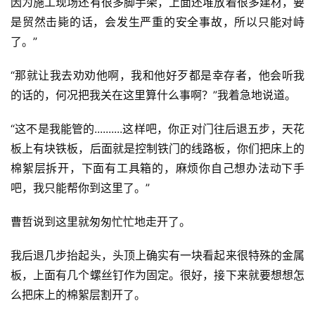
因为施工现场还有很多脚手架，上面还堆放着很多建材，要
是贸然击毙的话，会发生严重的安全事故，所以只能对峙
了。”
“那就让我去劝劝他啊，我和他好歹都是幸存者，他会听我
的话的，何况把我关在这里算什么事啊？”我着急地说道。
“这不是我能管的..........这样吧，你正对门往后退五步，天花
板上有块铁板，后面就是控制铁门的线路板，你们把床上的
棉絮层拆开，下面有工具箱的，麻烦你自己想办法动下手
吧，我只能帮你到这里了。”
曹哲说到这里就匆匆忙忙地走开了。
我后退几步抬起头，头顶上确实有一块看起来很特殊的金属
板，上面有几个螺丝钉作为固定。很好，接下来就要想想怎
么把床上的棉絮层割开了。