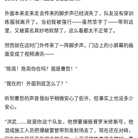
科
幻
外面本来走来走去传来的脚步声已经消失了，队友没有穿训
登录
注册
资
练服就离开了。当初我被强行——虽然签字了——带到这
讯
里，又被莫名其妙地软禁了，这么看都太不正常了。
然而就在这时门外传来了一阵脚步声，门边上的小屏幕的画
主
面变成了视频通讯——
题
科
“陈奕！陈奕你在吗？我是曹哲！”
幻
小
“我在的！外面到底怎么了？”
说
库
听到曹哲的声音我似乎稍微安心了些许，但事实上也没多少
安心。
“洪武........就是你这个队友，他想要摧毁普罗米修斯号，他
混成施工人员把爆破雷管带到发射场去了，现在还在对峙，