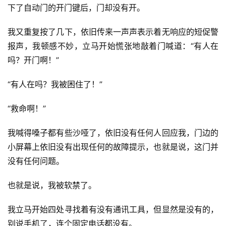
下了自动门的开门键后，门却没有开。
我又重复按了几下，依旧传来一声声表示着无响应的短促警
报声，我顿感不妙，立马开始慌张地敲着门喊道：“有人在
吗？开门啊！”
零
重
“有人在吗？我被困住了！”
力
科
“救命啊！”
幻
征
我喊得嗓子都有些沙哑了，依旧没有任何人回应我，门边的
文
小屏幕上依旧没有出现任何的故障提示，也就是说，这门并
没有任何问题。
投
稿
也就是说，我被软禁了。
文
章
我立马开始四处寻找着有没有通讯工具，但显然是没有的，
别说手机了，连个固定电话都没有。