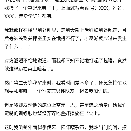
我捡了一个拿起来看了下，上面就写着‘编号：XXX，姓名：
XXX’，连身份证号都有。
我就那样在楼里到处乱晃，走到大街上后继续到处乱走，最
后等被关到关押室里实在饿得不行了，才逐渐反应过来发生
了什么.........”
对方滔滔不绝地说道，而我却不知不觉地打起了瞌睡，竟然
就这样趴在桌上睡着了。
然而第二天等我醒来时，我看时间差不多了，便急急忙忙地
想要和那唯一一个室友兼男性队友一起去参加训练。
但是我却发现他的床位上空无一人，甚至连之前专门给我们
定制的训练服也整整齐齐地叠好摆放在书桌上。
这时我听到外面似乎传来一阵阵嘈杂声，我想出门询问，按