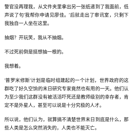
警官没再理我，从文件夹里拿出另一张纸递到了我面前，低
声说了句‘我帮你申请见廖佳。’后就走出了审讯室，只剩下
我独自一人坐在这里。
抽烟？开玩笑，我从不抽烟。
不过死前倒是挺想抽一根的。
我想着。
‘普罗米修斯’计划是临时组建起的一个计划，世界政府的这
群吃了好久空饷的末日研究专家竟然也有用的一天。他们认
为至少我们这群没有被活活吓死还是教师级别的幸存者，肯
定不是外星人，甚至可以说是十分究极的人才。
所以说，他们认为，就算搞不清楚世界末日到底是什么，那
些人类是怎么突然消失的，人类也不能灭亡。