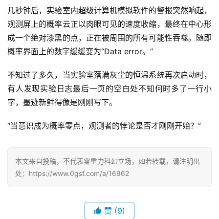
几秒钟后，实验室内超级计算机模拟软件的警报突然响起，
观测屏上的概率云正以肉眼可见的速度收缩，最终在中心形
成一个绝对漆黑的点，正在被周围的所有可能性吞噬。随即
概率界面上的数字缓缓变为“Data error。”
不知过了多久，当实验室落满灰尘的恒温系统再次启动时，
有人发现实验日志最后一页的空白处不知何时多了一行小
字，墨迹新鲜得像是刚刚写下。
“当意识成为概率零点，观测者的悖论是否才刚刚开始？”
本文来自投稿，不代表零重力科幻立场，如若转载，请注明出
处：https://www.0gsf.com/a/16962
赞
(9)