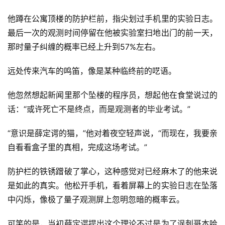
他蹲在公寓顶楼的防护栏前，指尖划过手机里的实验日志。
最后一次的观测时间停留在他被实验室扫地出门的前一天，
那时量子纠缠的概率已经上升到57%左右。
远处传来汽车的鸣笛，像是某种临终前的呓语。
他忽然想起新闻里那个坠楼的程序员，想起他在食堂说过的
话：“或许死亡不是终点，而是观测者的毕业考试。”
“意识是薛定谔的猫，”他对着夜空轻声说，“而现在，我要亲
自看看盒子里的真相，完成这场考试。”
防护栏的铁锈蹭破了掌心，这种感觉对已经麻木了的他来说
是如此的真实。他松开手机，看着屏幕上的实验日志在坠落
中闪烁，像极了量子观测屏上忽明忽暗的概率云。
可笑的是，当初薛定谔提出这个理论不过是为了讽刺哥本哈