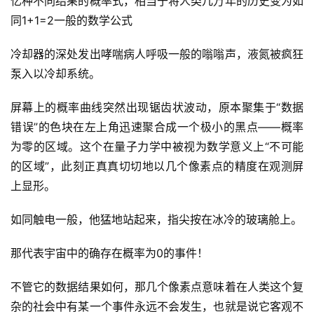
亿种不同结果的概率式，相当于将人类几万年的历史变为如
同1+1=2一般的数学公式
冷却器的深处发出哮喘病人呼吸一般的嗡嗡声，液氮被疯狂
泵入以冷却系统。
屏幕上的概率曲线突然出现锯齿状波动，原本聚集于“数据
错误”的色块在左上角迅速聚合成一个极小的黑点——概率
为零的区域。这个在量子力学中被视为数学意义上“不可能
的区域”，此刻正真真切切地以几个像素点的精度在观测屏
上显形。
如同触电一般，他猛地站起来，指尖按在冰冷的玻璃舱上。
那代表宇宙中的确存在概率为0的事件！
不管它的数据结果如何，那几个像素点意味着在人类这个复
杂的社会中有某一个事件永远不会发生，也就是说它客观不