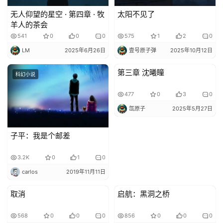
无人仰望的星空 · 第四章 · 牧
太阳不见了
羊人的茶会
541
0
0
0
575
1
2
0
LM
2025年6月26日
壹号原子弹
2025年10月12日
第三章 沈曦瞳
科幻小说
科幻设定
477
0
3
0
氙原子
2025年5月27日
子平：我是个邮差
3.2K
0
1
0
carlos
2019年11月11日
取消
启航：黑洞之桥
投稿科幻小说
科幻设定
568
0
0
0
856
0
0
0