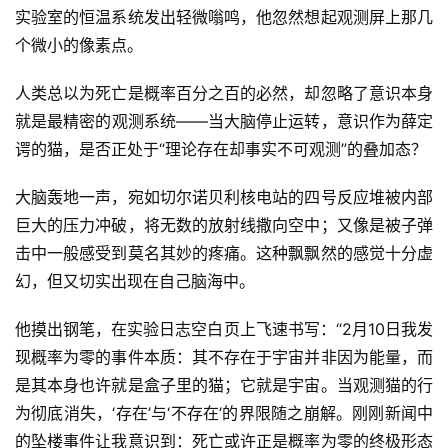
实验室的恒温系统发出轻微嗡鸣，他忽然想起观测屏上那几
个微小的像素点。
人类总以为死亡是概率百分之百的必然，却忽略了意识本身
就是最精密的观测系统——当大脑停止运转，意识作为薛定
谔的猫，是否正处于“理论存在却事实不可观测”的叠加态？
大脑轰地一声，宛如切尔诺贝利核电站的四号反应堆被内部
巨大的压力冲破，将无数的放射线撒向空中；又像是被子弹
击中一般感受到莫名其妙的疼痛。这种飘飘然的感觉十分虚
幻，但又切实出现在自己脑海中。
他摸出钢笔，在实验日志空白页上飞速书写：“2月10日我发
现概率为零的事件本质：其不存在于宇宙并非因为能量，而
是其本身也许就是盒子里的猫；它就是宇宙。当观测猫的行
为彻底消失，‘存在’与‘不存在’的界限随之崩解。刚刚新闻中
的坠楼事件让我意识到：死亡或许正是概率为零的终极形态