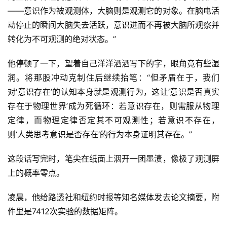
——意识作为被观测体，大脑则是观测它的对象。在脑电活
动停止的瞬间大脑失去活跃，意识进而不再被大脑所观察并
转化为不可观测的绝对状态。”
他停顿了一下，望着自己洋洋洒洒写下的字，眼角竟有些湿
润。将那股冲动克制住后继续抬笔：“但矛盾在于，我们
对‘意识存在’的认知本身就是观测行为，这让‘意识是否真实
存在于物理世界’成为死循环：若意识存在，则需服从物理
定律，而物理定律否定其不可观测性；若意识不存在，
则‘人类思考意识是否存在’的行为本身证明其存在。”
这段话写完时，笔尖在纸面上洇开一团墨渍，像极了观测屏
上的概率零点。
凌晨，他给路透社和纽约时报等知名媒体发去论文摘要，附
件里是7412次实验的数据矩阵。