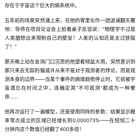
存在于宇宙这个巨大的熵系统中。
五年前的场景突然涌上来，在他的胃里化作一团波澜翻天覆
地：导师在项目论证会上拍着桌子反驳说：“物理学不过是
人类臆想出来限制自己的壁垒！人类的认知还是太过狭隘
了！”
那天晚上站在会场门口沉思的他望着倾盆大雨，突然意识到
那只来去无踪的猫或许从来不是对于观测者的悖论，而是观
测本身的边界——当某个事件的熵增趋势停止时，它就被宇
宙遗忘在时间之中，连确定其“不可观测”都成为一种奢
侈……
他再次运行了一遍模型，还是使用同样的参数：结果显示概
率零点成立的区域已经增长到0.000073%——在短短二十
分钟内这个数值已经翻了400多倍！