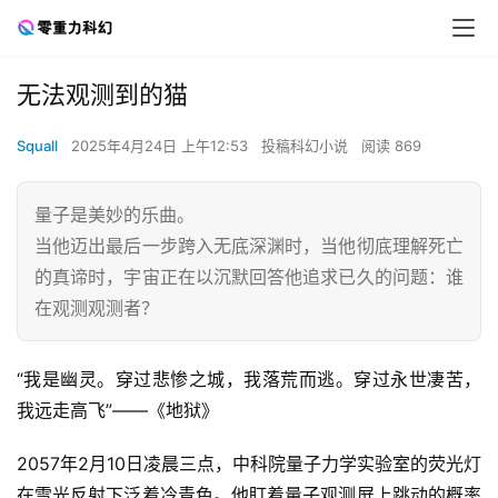
无法观测到的猫
Squall
2025年4月24日 上午12:53
投稿科幻小说
阅读 869
量子是美妙的乐曲。
当他迈出最后一步跨入无底深渊时，当他彻底理解死亡
的真谛时，宇宙正在以沉默回答他追求已久的问题：谁
在观测观测者？
“我是幽灵。穿过悲惨之城，我落荒而逃。穿过永世凄苦，
我远走高飞”——《地狱》
2057年2月10日凌晨三点，中科院量子力学实验室的荧光灯
在雪光反射下泛着冷青色。他盯着量子观测屏上跳动的概率