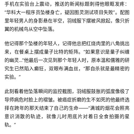
手机在实验台上震动，推送的新闻标题刺得他眼眶发疼：
“华科大一程序员坠楼身亡，疑因图灵测试项目失败”。配图
里年轻男人的身影悬在半空，羽绒服下摆被风掀起，像只折
翼的机械鸟从空中坠落。
他记得那个坠楼的年轻人，记得他总把红烧肉里的八角挑出
来，在餐桌上摆成量子比特的矩阵。“如果意识是量子纠缠
的幽灵...”他最后一次见到那个年轻人时，原本温和儒雅的研
究生已然陷入癫狂，双眼布满血丝，“那自杀就是最精密的
实验。”
此刻看着他坠落瞬间的监控截图，羽绒服鼓胀的弧度像极了
导师病危时脸上的褶皱。被癌症折磨的生不如死的他最终选
择在跨年的那天结束了自己的生命——“满城的烟花会照亮
意识消散的轨迹，就像儿时用底片对着日全食拍摄的星
轨。”