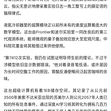
云，指尖无意识地摩挲着实验日志一角工整写上的薛定谔的
猫规律式。
液氮冷却器里的超算模块正以前所未有的速度运算着庞大的
数学模型。这台由Frontier和波尔实验室一同改良后的第三
代观测系统，能将微观的量子叠加效应放大至宏观尺度。中
科院花重金将其租借过来供他使用。
“第7412次实验，我仍在试图证明导师生前的理论，不过干
涉模型依旧显示数据错误。”他对着录音笔低语，或许是因
为长时间空腹工作的原因，胃酸反涌使喉间泛起苦咖啡的余
味。
这台超级计算机有着1EB储存空间，其记录了从公元前
3500年美索不达米亚出现的苏美尔人到公元2057年人类已
知的所有信息事件，通过深度AI学习将其转化为拥有几百万