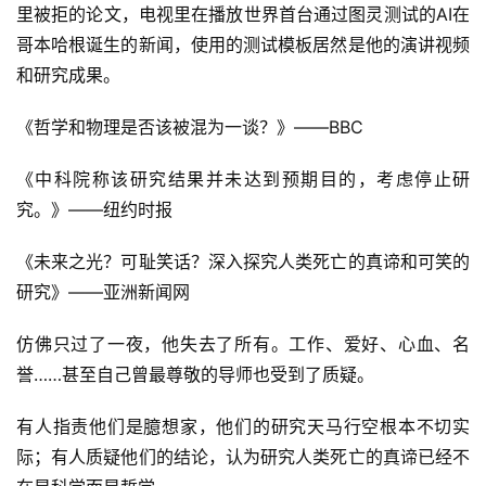
文
里被拒的论文，电视里在播放世界首台通过图灵测试的AI在
章
哥本哈根诞生的新闻，使用的测试模板居然是他的演讲视频
和研究成果。
科
幻
《哲学和物理是否该被混为一谈？》——BBC
登录
注册
资
讯
《中科院称该研究结果并未达到预期目的，考虑停止研
究。》——纽约时报
《未来之光？可耻笑话？深入探究人类死亡的真谛和可笑的
主
题
研究》——亚洲新闻网
科
幻
仿佛只过了一夜，他失去了所有。工作、爱好、心血、名
小
誉……甚至自己曾最尊敬的导师也受到了质疑。
说
库
有人指责他们是臆想家，他们的研究天马行空根本不切实
际；有人质疑他们的结论，认为研究人类死亡的真谛已经不