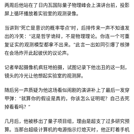
两周后他站在了日内瓦国际量子物理峰会上演讲台前，投影
屏上循环播放着实验室的观测录像。
当讲到“死亡是意识的概率零点”时，后排传来一声不知谁发
出的冷笑：“这是哲学诡辩，不是物理理论。你连一个可重
复证实的观测模型都拿不出来。”此言一出如同引爆了核弹
在会场炸开此起彼伏的议论声。
零
记者举起摄像机疯狂地拍摄，试图记录下他出丑的这一刻，
重
镜头的冷光让他想起实验室的观测屏。
力
科
随后另一声质疑为他这场看似闹剧的演讲补上了最后一发穿
幻
甲弹：“就算你的假设是真的，你该怎么证明呢？自己去死
征
掉看看吗？”
文
几月后，他被移出了量子项目组，理由是超支了过多研究预
投
算。当那台超级计算机的电源指示灯熄灭时，他正盯着手机
稿