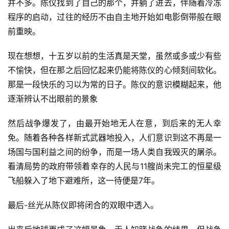
稿
并不多。陈仪找到了自己的那个，并躺了进去，伴随着冷冻
文
程序的启动，过往的经历不由自主地开始如电影倒带般在眼
章
前重映。
科
现在想想，十五岁以前的生活真是天堂，虽然或多或少有些
幻
登录
注册
不愉快，但在那之后回忆起来仍能将陈仪的心倾刻间软化。
资
那是一段快乐的习以为常的日子。陈仪的意识模糊起来，他
讯
逐渐辨认不出眼前的景象
然后战争爆发了，由最开始地无人在意，到后来的无人幸
主
免。随着各种各样新式武器地投入，人们意识到这不再是一
题
场国与国利益之间的纷争，而是一场人类自我毁灭的屠杀。
科
看清局势的政府带领着幸存的人民与11艘尚未完工的恒星级
幻
飞船躲入了地下避难所，这一待便是7年。
小
说
最后-丝光从陈仪即将闭合的双眼中透入。
库