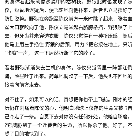
的身体看起来就像沙漠中的枯树枝。野狼此时也发现了陈
仪，短暂地迟疑后，便飞速地向他扑来，后者也立马摆好了
防御姿势。野狼在奔跑至陈仪前方一米时跳了起来，张着血
盆大口就咬向了他，陈仪立马举起右胳膊格挡，野狼咬了上
去，但牙齿并未穿透衣服，陈仪只觉得有一种挤压感，随后
他马上用左手掐住 野狼的后颈，用力 ?把它按在地上。只听
“咔嚓”一声， 这一下居然折断了它的脖子。
看着野狼渐渐失去生机的身体，陈仪只觉胃里一阵翻江倒
海，险些吐了出来。简单地调整了一下后，他头也不回地的
接着向前方走去。
对不住了，如果可以的话，真想把你也带上飞船。刚才的经
历仍在刺痛着陈仪的心，他明白地球上仅存的生命又被 ?自
己夺走了一条。自责下去对你没有任何好处，他暗自琢磨， 
?它威胁到了一个迁徙者的生命，所以你杀了他。好了，不
想了目的地快到了。