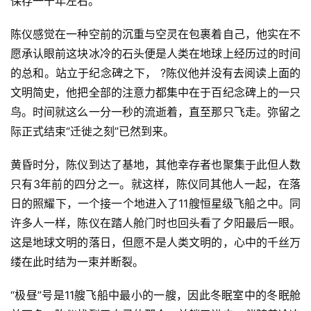
保存一千年左右。
陈仪感觉在一种空前的沉重与空灵在包裹着自己，他实在不
愿承认眼前这块冰冷的石头便是人类在地球上经历过的时间
的总和。站立于纪念碑之下， ?陈仪他并没有去阅读上面的
文明简史，他把全部的注意力都集中在于百纪念碑上的一只
鸟。时间就这么一分一秒的流逝着，直至那只飞走。弥留之
际正式结束“迁徙之刻”已然到来。
零
黄昏时分，陈仪到达了基地，其他幸存者也聚集于此但人数
重
只有3年前的四分之一。就这样，陈仪同其他人一起，在落
力
日的照耀下，一个接一个地进入了11艘恒星级飞船之中。同
科
许多人一样，陈仪在踏人舱门时也回头看了夕阳最后一眼。
幻
这是地球文明的落日，但愿不是人类文明的，心中的千丝万
征
文
缕在此时结为一束并断裂。
“极昼”号是11艘飞船中最小的一艘，因此冬眠室中的冬眠舱
投