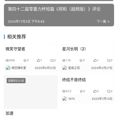
第四十二届零重力杯短篇《郑和（超频版）》评论
2024年11月3日 下午8:49
下一篇
相关推荐
微笑守望者
星河长明（2）
投稿科幻小说
投稿科幻小说
699
0
1
0
1.1K
0
1
0
晴空肆玖里
2025年5月31日
星辰之风
2024年2月27日
终结不是终结
投稿科幻小说
投稿科幻小说
623
0
0
0
1970
2025年7月13日
加速