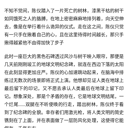
不知不觉间，陈仪踏入了一片死亡的树林，漆黑干枯的树干 
如同饿死之人的胳膊，在地上密密麻麻地排列着，向天空伸
去，像是在举行着什么诡异的仪式。走在这之间，陈仪只觉
有一只手在揪着自己的心，且在这里待得时间越长，那只手
揪得越紧他不由得加快了步子
此时一座巨大的黑色石碑透过风沙与树干映入眼帘，那便是
几天前刚刚竣工的地球文明纪念碑，就连在西边下落的太阳
在此刻显得更加庄严。陈仪的心加速跳动起来，在脑海中排
练过无数次的场景即将正式上演。他想却见证人类在地球上
最后留下的印记，又不愿去承认人类最后在地球上留下印
记。想象深处，那是个矛盾的存在，它是地球文明结尾，一
个烂尾......双腿在不听使唤的行走，踏出树林，陈仪终于看
到了纪念碑的全貌。幸存者们用激光枪，将人类文明的简史
镌刻在了上面，并在表面做了一层防风化处理，这使得它能