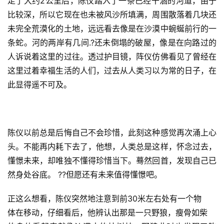
走了大约2公里后，陈仪踏入了一条已经干涸的河道，由于
比较深，所以它现在也未被风沙所填满，周围散落着几块还
未完全荒漠化的土地，远远看去像是在沙漠中蜿蜒前行的一
条蛇。河的两岸有几间.?还未倒塌的破屋，像是在向路过的
人诉说着这里的过往。透过护目镜，阵仪仿佛看见了曾经在
这里过着幸福生活的人们，过去从人类习以为常的日子，在
此显得遥不可及。
陈仪以前总是后悔自己不会珍惜，此刻这种感觉再次涌上心
头。不能再内耗下去了，他想，人类总是这样，怀念过去，
懂憬未来，却唯独不懂得珍惜当下。蓦然回首，发现自己已
然身处谷底。 ??但愿还有未来值得懂憬吧。
正这么想看，陈仪突然地注意到前30米左右处有一个物
体在移动，仔细看后，他辨认出那是一只野狼，瘦骨如柴