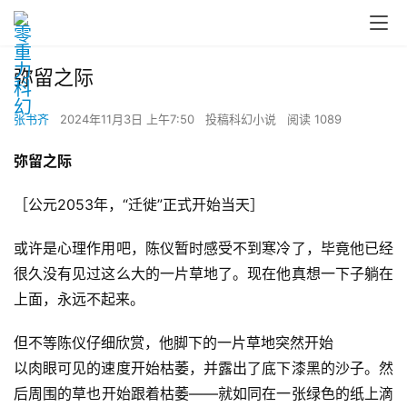
弥留之际
张书齐
2024年11月3日 上午7:50
投稿科幻小说
阅读 1089
弥留之际
［公元2053年，“迁徙”正式开始当天］
或许是心理作用吧，陈仪暂时感受不到寒冷了，毕竟他已经
很久没有见过这么大的一片草地了。现在他真想一下子躺在
上面，永远不起来。
但不等陈仪仔细欣赏，他脚下的一片草地突然开始
以肉眼可见的速度开始枯萎，并露出了底下漆黑的沙子。然
后周围的草也开始跟着枯萎——就如同在一张绿色的纸上滴