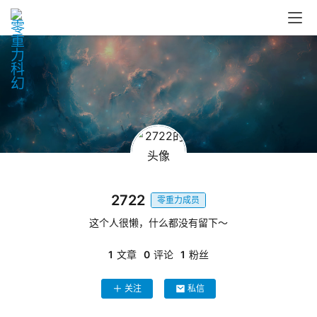
零
重
力
科
幻
征
2722
文
零重力成员
这个人很懒，什么都没有留下～
投
稿
1
文章
0
评论
1
粉丝
文
章
关注
私信