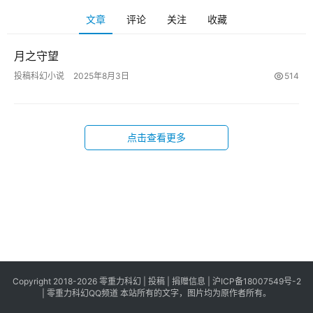
科
文章
评论
关注
收藏
幻
登录
注册
资
月之守望
讯
投稿科幻小说
2025年8月3日
514
主
题
点击查看更多
科
幻
小
说
库
Copyright 2018-2026 零重力科幻 |
投稿
|
捐赠信息
|
沪ICP备18007549号-2
|
零重力科幻QQ频道
本站所有的文字，图片均为原作者所有。