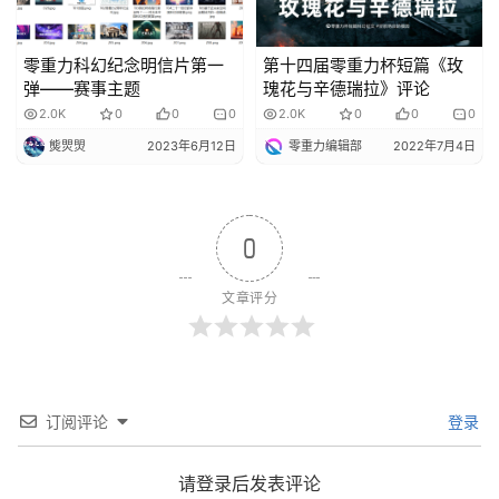
零重力科幻纪念明信片第一
第十四届零重力杯短篇《玫
弹——赛事主题
瑰花与辛德瑞拉》评论
2.0K
0
0
0
2.0K
0
0
0
熋焸焽
2023年6月12日
零重力编辑部
2022年7月4日
0
文章评分
订阅评论
登录
请登录后发表评论