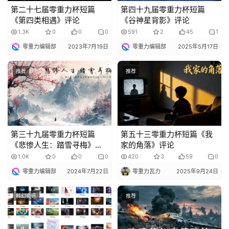
第二十七届零重力杯短篇
第四十九届零重力杯短篇
《第四类相遇》评论
《谷神星背影》评论
1.3K
0
0
0
591
2
45
1
零重力编辑部
2023年7月19日
零重力编辑部
2025年5月17日
推荐
推荐
第三十九届零重力杯短篇
第五十三零重力杯短篇《我
《悲惨人生：踏雪寻梅》评
家的角落》评论
论
1.0K
0
0
0
420
3
59
0
零重力编辑部
2024年7月22日
零重力瓦力
2025年9月24日
科幻资讯
推荐