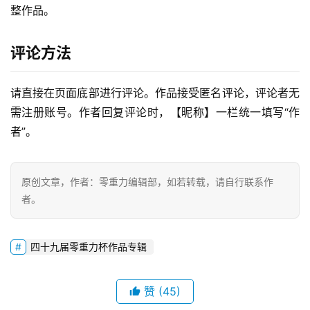
整作品。
零
重
评论方法
力
科
请直接在页面底部进行评论。作品接受匿名评论，评论者无
幻
需注册账号。作者回复评论时，【昵称】一栏统一填写“作
征
者”。
文
投
原创文章，作者：零重力编辑部，如若转载，请自行联系作
稿
者。
文
章
四十九届零重力杯作品专辑
科
幻
登录
注册
赞
(45)
资
讯