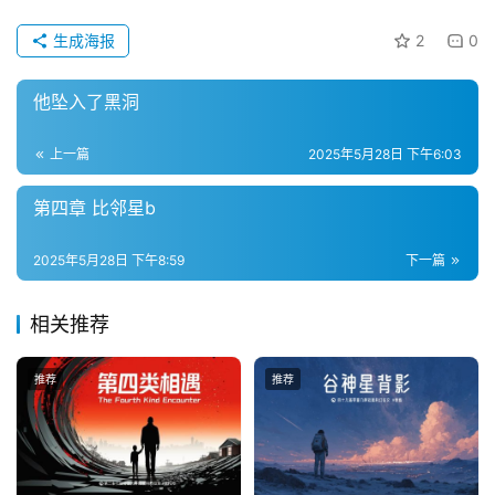
生成海报
2
0
主
他坠入了黑洞
题
科
上一篇
2025年5月28日 下午6:03
幻
小
第四章 比邻星b
说
库
2025年5月28日 下午8:59
下一篇
相关推荐
推荐
推荐