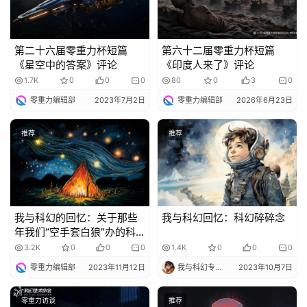
说
库
第二十六届零重力杯短篇
第六十二届零重力杯短篇
《星空中的答案》评论
《印度人来了》评论
1.7K
0
0
0
80
0
3
0
零重力编辑部
2023年7月2日
零重力编辑部
2026年6月23日
推荐
推荐
我与科幻的回忆：关于那些
我与科幻回忆：科幻碎碎念
年我们“空手套白狼”办的科
幻讲座
3.2K
0
0
0
1.4K
0
0
0
零重力编辑部
2023年11月12日
我与科幻专栏小编
2023年10月7日
零重力访谈
推荐