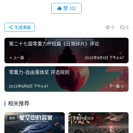
赞
(0)
投
稿
生成海报
0
0
文
章
第二十七届零重力杯短篇《日常碎片》评论
科
上一篇
2023年8月6日 下午4:47
幻
登录
注册
资
零重力-自由落体奖 评选规则
讯
2023年8月8日 下午4:47
下一篇
主
相关推荐
题
科
幻
推荐
零重力科幻征文
小