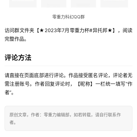
零重力科幻QQ群
访问群文件夹【★2023年7月零重力杯#异托邦★】，阅读
完整作品。
评论方法
请直接在页面底部进行评论。作品接受匿名评论，评论者无
需注册账号。作者回复评论时，【昵称】一栏统一填写“作
零
者”。
重
力
科
原创文章，作者：零重力编辑部，如若转载，请自行联系作
幻
者。
征
文