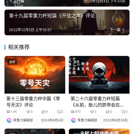
上一篇
2022年12月4日 下午3:06
第十九届零重力杯短篇《开弦之声》评论
2022年12月5日 上午10:57
下一篇
相关推荐
推荐
推荐
第十三届零重力杯中篇《零
第二十六届零重力杯短篇
号天灾》评论
《从前，胎儿的脐带会在出
生时断开》评论
1.4K
0
4
2
970
0
0
0
零重力编辑部
2024年8月4日
零重力编辑部
2023年6月29日