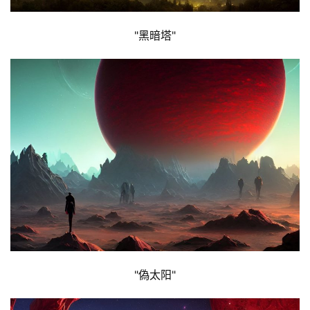
"黑暗塔"
"偽太阳"