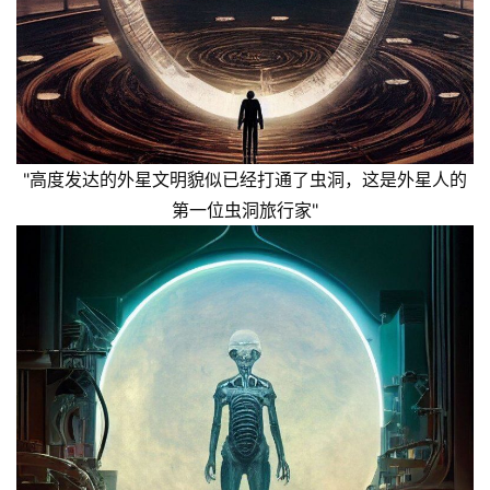
主
题
科
幻
小
说
库
"高度发达的外星文明貌似已经打通了虫洞，这是外星人的
第一位虫洞旅行家"