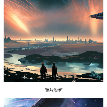
"黑洞边缘"