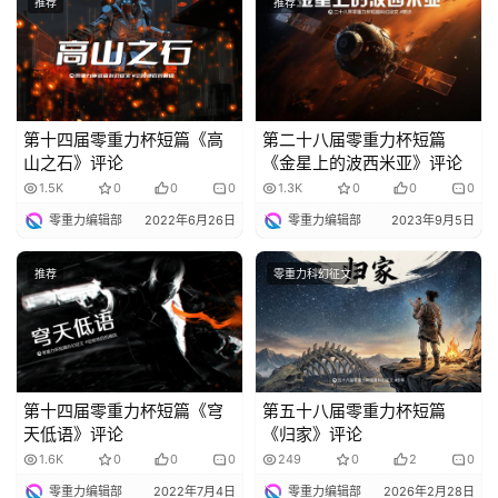
推荐
推荐
第十四届零重力杯短篇《高
第二十八届零重力杯短篇
山之石》评论
《金星上的波西米亚》评论
1.5K
0
0
0
1.3K
0
0
0
零重力编辑部
2022年6月26日
零重力编辑部
2023年9月5日
推荐
零重力科幻征文
第十四届零重力杯短篇《穹
第五十八届零重力杯短篇
天低语》评论
《归家》评论
1.6K
0
0
0
249
0
2
0
零重力编辑部
2022年7月4日
零重力编辑部
2026年2月28日