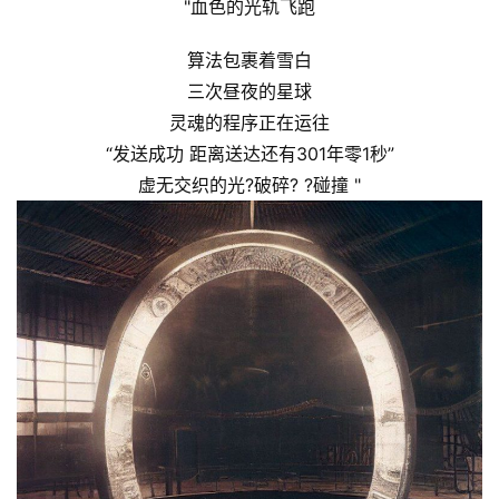
重
"血色的光轨飞跑
力
科
算法包裹着雪白
幻
三次昼夜的星球
征
灵魂的程序正在运往
文
“发送成功 距离送达还有301年零1秒”
虚无交织的光?破碎? ?碰撞 "
投
稿
文
章
科
幻
登录
注册
资
讯