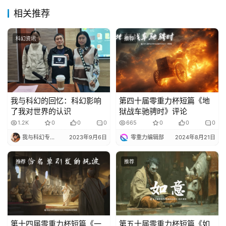
相关推荐
科幻资讯
推荐
我与科幻的回忆：科幻影响
第四十届零重力杯短篇《地
了我对世界的认识
狱战车驰骋时》评论
1.2K
0
0
0
665
0
0
0
我与科幻专栏小编
2023年9月6日
零重力编辑部
2024年8月21日
推荐
推荐
第十四届零重力杯短篇《一
第五十届零重力杯短篇《如