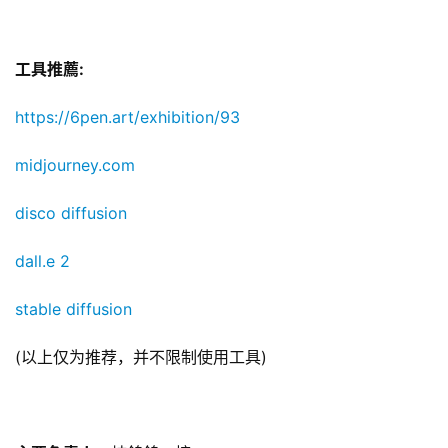
工具推薦: 
https://6pen.art/exhibition/93
零
重
midjourney.com
力
科
disco diffusion
幻
征
dall.e 2
文
stable diffusion
投
(以上仅为推荐，并不限制使用工具)
稿
文
章