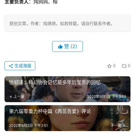
主要负责人
：炖鸽鸽、榕
科
幻
登录
注册
资
原创文章，作者：炖鴿鴿，如若转载，请自行联系作者。
讯
赞
(2)
主
题
科
生成海报
0
0
幻
小
徐韧泽：科幻协会记忆是多年后宝贵的回忆
说
库
上一篇
2022年9月1日 下午9:59
第六届零重力杯中篇《再见吾爱》评论
2022年9月2日 下午2:51
下一篇