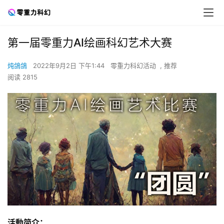
第一届零重力AI绘画科幻艺术大赛
炖鴿鴿
2022年9月2日 下午1:44
零重力科幻活动
,
推荐
阅读 2815
活動简介：