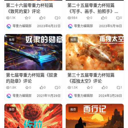
第二十六届零重力杯短篇
第二十五届零重力杯短篇
《致死的爱》评论
《写手、画手、拍照手》评
论
1.1K
0
0
0
984
0
0
0
零重力编辑部
2023年6月22日
零重力编辑部
2023年5月18日
推荐
推荐
第七届零重力杯短篇《奴隶
第三十五届零重力杯短篇
的勋章》评论
《孤独太空》评论
1.8K
0
0
0
1.5K
0
0
1
零重力编辑部
2021年11月29日
零重力编辑部
2024年3月28日
推荐
推荐