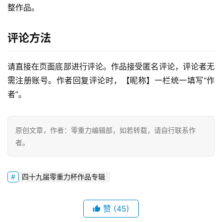
整作品。
零
重
评论方法
力
科
请直接在页面底部进行评论。作品接受匿名评论，评论者无
幻
需注册账号。作者回复评论时，【昵称】一栏统一填写“作
征
者”。
文
投
原创文章，作者：零重力编辑部，如若转载，请自行联系作
稿
者。
文
章
四十九届零重力杯作品专辑
科
幻
登录
注册
赞
(45)
资
讯