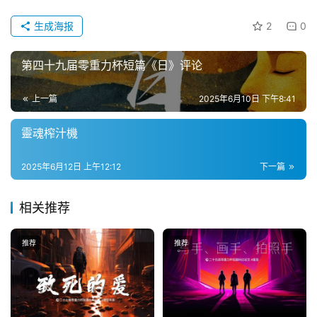
生成海报
2
0
主
第四十九届零重力杯短篇《日》评论
题
科
上一篇
2025年6月10日 下午8:41
幻
小
靈魂榨汁機
说
库
2025年6月12日 上午12:12
下一篇
相关推荐
推荐
推荐