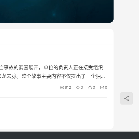
伤亡事故的调查展开，单位的负责人正在接受组织
来龙去脉。整个故事主要内容不仅提出了一个独特
影响，也提出了研发路径中颠覆性创新可能带来
912
0
0
0
道德困境。