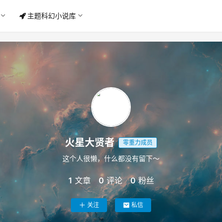
主题科幻小说库
火星大贤者
零重力成员
这个人很懒，什么都没有留下～
1
文章
0
评论
0
粉丝
关注
私信