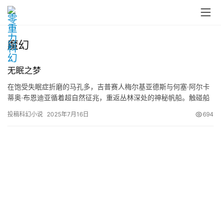
魔幻
零
无眠之梦
重
在饱受失眠症折磨的马孔多，吉普赛人梅尔基亚德斯与何塞·阿尔卡
力
蒂奥·布恩迪亚循着超自然征兆，重返丛林深处的神秘帆船。触碰船
科
身的瞬间，何塞坠入幻觉：河水中浮现扭曲的家族面孔，最终坍缩
幻
投稿科幻小说
2025年7月16日
694
为不可名状的章鱼形神祇，向他展示未来碎片——痊愈的镇民、炼
征
金术的成功、带猪尾巴的孩子，以及如溃烂橘子般炸裂的地球。苏
文
醒后，梅尔基亚德斯宣称受“神”启示，需向百年后的家族传递预言。
归来的马孔多看似恢复生机，空气中却弥漫着与帆船相同的黏腥气
息，而次子奥雷里亚诺突兀的提问“人会变成章鱼吗？”，暗示这场
投
“治愈”或许是更深的认知污染。
稿
文
章