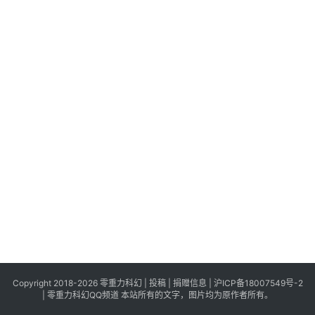
科
幻
登录
注册
资
讯
主
题
科
幻
小
说
库
Copyright 2018-2026 零重力科幻 |
投稿
|
捐赠信息
|
沪ICP备18007549号-2
|
零重力科幻QQ频道
本站所有的文字，图片均为原作者所有。