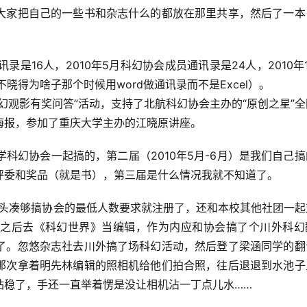
大家把自己的一些书和杂志什么的都放在那里共享，然后了一本
录是16人，2010年5月科幻协会成员通讯录是24人，2010年
晓得为啥子那个时候用word做通讯录而不是Excel）。
幻观影有奖问答”活动，支持了北航科幻协会主办的“原创之星”
海报，参加了重庆大学主办的江晓原讲座。
大学科幻协会一起搞的，第二届（2010年5月-6月）是我们自己
评委和奖品（就是书），第三届是什么情况我就不知道了。
人头凑够搞协会的最低人数要求就注册了，还和本校其他社团一起
之后去《科幻世界》当编辑，作为内应和协会搞了个川外科幻
了。忽悠杂志社去川外搞了场科幻活动，然后登了梁涵同学的翻
那次拿着明先林编辑的照相机给他们拍合照，往后退退到水池子
站稳了，手还一直举着愣是没让相机沾一丁点儿水……