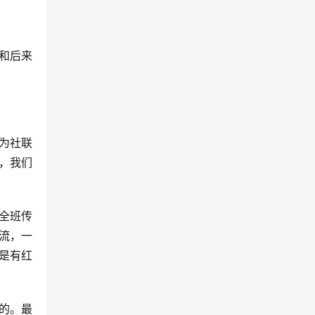
和后来
为社联
，我们
全班传
流，一
是有红
年的。最