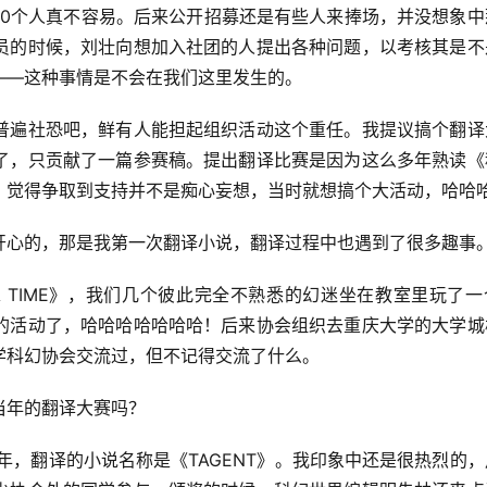
10个人真不容易。后来公开招募还是有些人来捧场，并没想象中
员的时候，刘壮向想加入社团的人提出各种问题，以考核其是不
——这种事情是不会在我们这里发生的。
普遍社恐吧，鲜有人能担起组织活动这个重任。我提议搞个翻译
了，只贡献了一篇参赛稿。提出翻译比赛是因为这么多年熟读《
，觉得争取到支持并不是痴心妄想，当时就想搞个大活动，哈哈
开心的，那是我第一次翻译小说，翻译过程中也遇到了很多趣事
 A TIME》，我们几个彼此完全不熟悉的幻迷坐在教室里玩了
的活动了，哈哈哈哈哈哈哈！后来协会组织去重庆大学的大学城
学科幻协会交流过，但不记得交流了什么。
当年的翻译大赛吗？
9年，翻译的小说名称是《TAGENT》。我印象中还是很热烈的