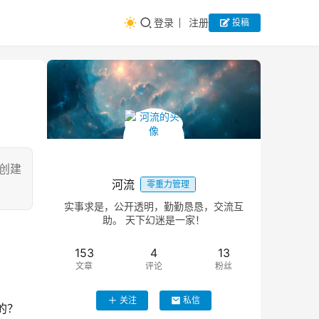
登录
注册
投稿
创建
河流
零重力管理
实事求是，公开透明，勤勤恳恳，交流互
助。 天下幻迷是一家！
153
4
13
文章
评论
粉丝
关注
私信
的？