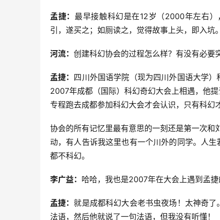
孟捷：
最早接触科幻是在12岁（2000年左
引，遂买之；如厕读之，觉得故事上头，即入坑
河流：
创建科幻协会的过程怎么样？有没有必要
孟捷：
四川外国语学院（现为四川外国语大学）
2007年成都（国际）科幻奇幻大会上相遇，他
专程跑去成都参加科幻大会才会认识，只有科幻
协会的所有记忆里最有意思的一刻还是第一次和刘
动，有人告诉我这里也有一个川外的同学。人生
都不科幻。
李广益：
哈哈，我也是2007年在大会上遇到孟
孟捷：
就是成都科幻大会老书虫夜场！太神奇了
法语，然后他就说了一句法语，但我没有听懂！