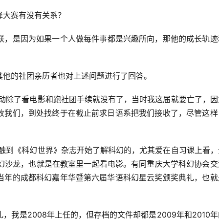
译大赛有没有关系？
联，是因为如果一个人做每件事都是兴趣所向，那他的成长轨迹
其他的社团亲历者也对上述问题进行了回答。
活动除了看电影和跑社团手续就没有了，当时我这届就要亡了，因
收我们，到处找终于在截止前求日语系把我们接收了，尽管这样
接触到《科幻世界》杂志开始了解科幻的，尤其爱在自习课上看，
科幻沙龙，也就是在教室里一起看电影。有同重庆大学科幻协会交
当年的成都科幻嘉年华暨第六届华语科幻星云奖颁奖典礼，也就
我是2008年上任的，但存档的文件却都是2009年和2010