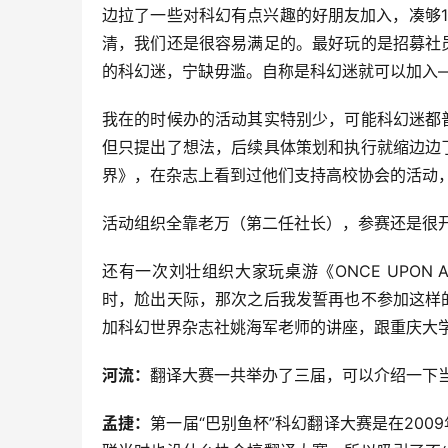
边拉了一些对科幻有点兴趣的好朋友加入，凑够
清，我们还是很容易满足的。最好玩的是招募社
的科幻迷，宁缺毋滥。自称是科幻迷就可以加入
我在的时候办的活动其实特别少，可能科幻迷都
但只提出了想法，后续具体策划和执行就缩边边
界》，在杂志上看到过他们支持高校协会的活动
活动组织全靠老万（第二任社长），参赛还是很
还有一次刘壮组织大家玩桌游《ONCE UPON
时，尬出天际，那次之后我发誓再也不参加这样
加科幻世界杂志社姚海军老师的讲座，跟重庆大
河流：
翻译大赛一共举办了三届，可以介绍一下
孟捷：
第一届“巴别鱼杯”科幻翻译大赛是在200