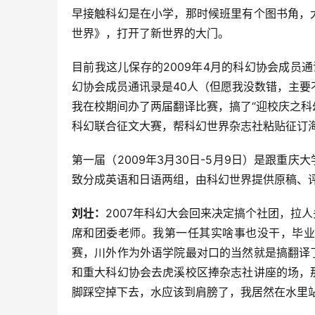
早接触科幻是在小学，那时候班里有个图书角，
世界》，打开了新世界的大门。
目前我这儿保存的2009年4月的科幻协会成员通讯
幻协会成员通讯录是40人（但愿我没数错，主要不
我在校期间办了两届翻译比赛，搞了“迎校庆之科
科幻联合征文大赛，帮科幻世界杂志社粘贴征订
第一届（2009年3月30日-5月9日）是跟重庆
致分成英语和日语两组，由科幻世界提供原稿、
刘壮：
2007年科幻大会回来决定搞个社团，拉
席和团委老师。我第一任其实啥事也没干，毕业
赛，川外作为外语学院最对口的当然就是搞翻译
和重大科幻协会去虎溪校区捧杂志社讲座的场，
脚踩空掉下去，水应该到肩膀了，我居然在水里