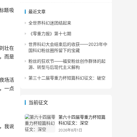
标题吸
最近文章
全世界科幻迷团结起来
《零重力报》第十七期
世界科幻大会结束后的收获——2023年中
刘壮在
国科幻粉丝圈所留下的宝藏
，而是
粉丝的狂欢节——福安粉丝创作群体的起
源、转型与后现代主义解构
第三十二届零重力杯短篇科幻征文：破空
夜场活
，一点
当前征文
第六十四届零重力杯短篇
科幻征文：深空
，我说
2026年8月1日