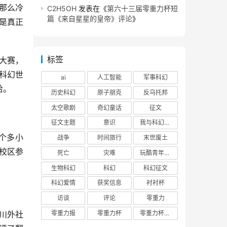
那么冷
C2H5OH
发表在《
第六十三届零重力杯短
篇《来自星星的皇帝》评论
》
是真正
标签
大赛，
科幻世
ai
人工智能
军事科幻
哈。
历史科幻
原子朋克
反乌托邦
太空歌剧
奇幻童话
征文
。
征文主题
意识
我与科幻的回忆
一个多小
战争
时间旅行
末世废土
校区参
死亡
灾难
玩酷青年零重力联合征文
生物科幻
科幻
科幻征文
科幻爱情
获奖信息
衬衬杯
访谈
评论
零重力
零重力报
零重力杯
零重力杯评论
，川外社