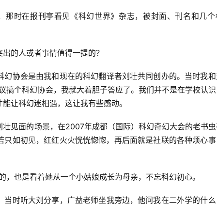
右），那时在报刊亭看见《科幻世界》杂志，被封面、刊名和几个
。
突出的人或者事情值得一提的？
科幻协会是由我和现在的科幻翻译者刘壮共同创办的。当时我和
提议搞个科幻协会，我就大着胆子答应了。我们并不是在学校认识
才能让科幻迷相遇，这让我有些感动。
壮见面的场景，在2007年成都（国际）科幻奇幻大会的老书虫
若只如初见，红红火火恍恍惚惚，再后面就是社联的各种烦心事
捷的，也是看着她从一个小姑娘成长为母亲，不忘科幻初心。
。当时听大刘分享，广益老师坐我旁边，他问我在二外学的什么