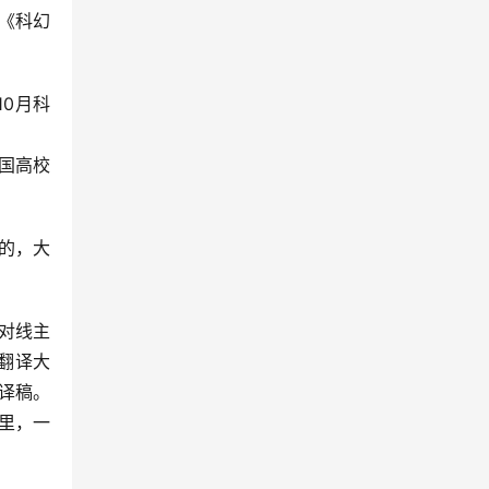
《科幻
10月科
全国高校
搞的，大
对线主
翻译大
译稿。
里，一