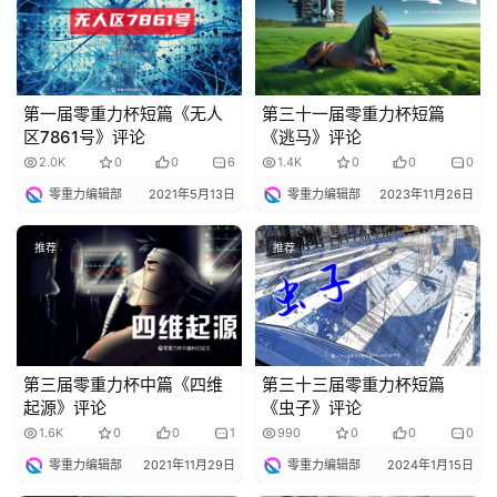
说
库
第一届零重力杯短篇《无人
第三十一届零重力杯短篇
区7861号》评论
《逃马》评论
2.0K
0
0
6
1.4K
0
0
0
零重力编辑部
2021年5月13日
零重力编辑部
2023年11月26日
推荐
推荐
第三届零重力杯中篇《四维
第三十三届零重力杯短篇
起源》评论
《虫子》评论
1.6K
0
0
1
990
0
0
0
零重力编辑部
2021年11月29日
零重力编辑部
2024年1月15日