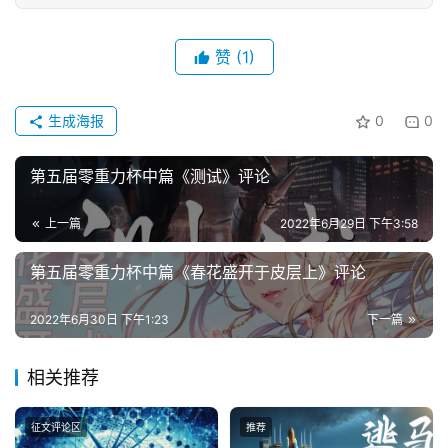
文
赞
(1)
投
稿
文
生成海报
0
0
章
第五届零重力杯中篇《测试》评论
科
幻
登录
注册
上一篇
2022年6月29日 下午3:58
资
讯
第五届零重力杯中篇《春花盛开于皮层上》评论
2022年6月30日 下午1:23
下一篇
主
题
相关推荐
科
幻
征文评论区
推荐
小