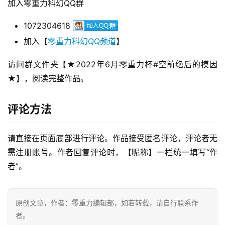
加入零重力科幻QQ群
1072304618
加入【
零重力科幻QQ频道
】
访问群文件夹【★2022年6月零重力杯#空前绝后的模因
★】，阅读完整作品。
评论方法
请直接在页面底部进行评论。作品接受匿名评论，评论者无
需注册账号。作者回复评论时，【昵称】一栏统一填写“作
零
者”。
重
力
科
原创文章，作者：零重力编辑部，如若转载，请自行联系作
幻
者。
征