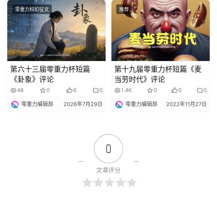
零重力科幻征文
推荐
第六十三届零重力杯短篇
第十九届零重力杯短篇《麦
《卦象》评论
当劳时代》评论
48
0
6
0
1.4K
0
0
0
零重力编辑部
2026年7月29日
零重力编辑部
2022年11月27日
0
文章评分