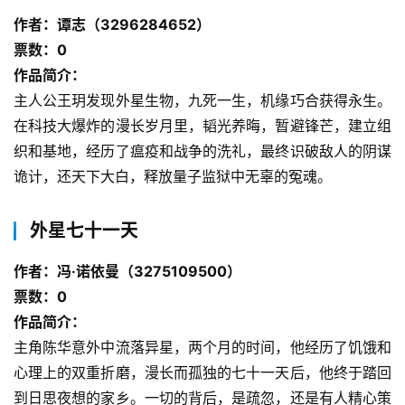
作者：谭志（3296284652）
票数：0
作品简介：
主人公王玥发现外星生物，九死一生，机缘巧合获得永生。
在科技大爆炸的漫长岁月里，韬光养晦，暂避锋芒，建立组
织和基地，经历了瘟疫和战争的洗礼，最终识破敌人的阴谋
诡计，还天下大白，释放量子监狱中无辜的冤魂。
外星七十一天
作者：冯·诺依曼（3275109500）
票数：0
作品简介：
主角陈华意外中流落异星，两个月的时间，他经历了饥饿和
心理上的双重折磨，漫长而孤独的七十一天后，他终于踏回
到日思夜想的家乡。一切的背后，是疏忽，还是有人精心策