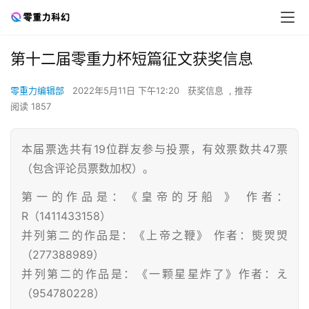
第十二届零重力杯短篇征文获奖信息
零重力编辑部
2022年5月11日 下午12:20
获奖信息
,
推荐
阅读 1857
本届票选共有19位群友参与投票，有效票数共47票
（包含评论员票数加权）。
第一的作品是：《皇帝的牙船 》 作者：
R（1411433158）
并列第二的作品是：《上帝之鞭》 作者：熋焸焽
（277388989）
并列第二的作品是：《一颗星星炸了》作者：え
（954780228）