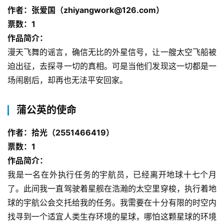
作者：张爱国（zhiyangwork@126.com）
票数：1
作品简介：
漫天飞舞的谣言，确信无比的外星信号，让一艘太空飞船被
迫出征，去探寻一切的真相。可是当他们发现这一切都是一
场闹剧后，却再也无法平安回家。
蒲公英的使命
作者：拾光（2551466419）
票数：1
零
作品简介：
重
我是一名在外执行任务的宇航员，已经离开地球十七个月
力
了。此间我一直驾驶着星舰在浩瀚的太空里穿梭，执行着地
科
幻
球的宇航公会交托给我的任务。我需要在十分有限的时空内
征
找寻到一个适宜人类生存环境的星球，哪怕这颗星球的环境