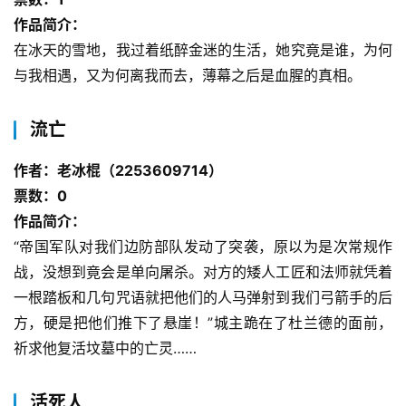
说
作品简介：
库
在冰天的雪地，我过着纸醉金迷的生活，她究竟是谁，为何
与我相遇，又为何离我而去，薄幕之后是血腥的真相。
流亡
作者：老冰棍（2253609714）
票数：0
作品简介：
“帝国军队对我们边防部队发动了突袭，原以为是次常规作
战，没想到竟会是单向屠杀。对方的矮人工匠和法师就凭着
一根踏板和几句咒语就把他们的人马弹射到我们弓箭手的后
方，硬是把他们推下了悬崖！”城主跪在了杜兰德的面前，
祈求他复活坟墓中的亡灵……
活死人