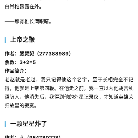
白脊椎暴露在外。
——那脊椎长满眼睛。
上帝之鞭
作者：熋焸焽（277388989）
票数：3+2=5
作品简介：
老赵就是老赵，我只记得他这个名字，至于长相完全不记
得，他就是上帝第四鞭。在他走之前，我一直以为他胡言乱
语骗人，他消失后，我得到他的外星记录仪，才知道英雄荣
归故里的寂寞。
一颗星星炸了
作者：え（954780228）