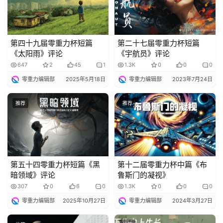
第四十九届零重力杯短篇
第二十七届零重力杯短篇
《太阳雨》评论
《宇航员》评论
647
2
45
1
1.3K
0
0
0
零重力编辑部
2025年5月18日
零重力编辑部
2023年7月24日
推荐
推荐
第五十四零重力杯短篇《黑
第十二届零重力杯中篇《布
暗领域》评论
鲁斯门的凝视》
307
0
6
0
1.3K
0
0
0
零重力编辑部
2025年10月27日
零重力编辑部
2024年3月27日