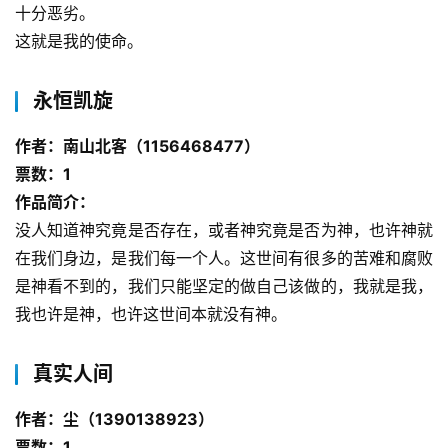
文
十分恶劣。
这就是我的使命。
投
稿
永恒凯旋
文
章
作者：南山北客（1156468477）
票数：1
科
作品简介：
幻
登录
注册
没人知道神究竟是否存在，或者神究竟是否为神，也许神就
资
讯
在我们身边，是我们每一个人。这世间有很多的苦难和腐败
是神看不到的，我们只能坚定的做自己该做的，我就是我，
我也许是神，也许这世间本就没有神。
主
题
真实人间
科
幻
作者：尘（1390138923）
小
票数：1