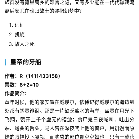
族群没有背星离乡的难言之隐，又有多少能在一代代辗转流
离后安眠在魂归故土的弥撒幻梦中？
远征
凯旋
故人之死
皇帝的牙船
作者：R（1411433158）
票数：8+2=10
作品简介：
童年时候，他的家安置在威谟尔，依稀记得威谟尔的海边到
处都有怨灵徘徊。那是一片缺乏盐水的海岸，幽灵在月光下
飞翔，裂开上千个虚无的褶皱；食尸鬼日夜喊叫，吐出分
裂、蜷曲的舌头。马人曾在深夜爬上他的窗户，用饥饿而原
始的眼神投下凝视，而脑袋的部位却空空如也，只有一截苍