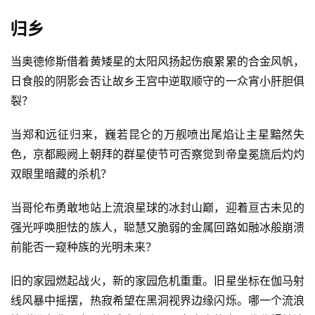
归乡
当奥德修斯借着黄矮星的太阳风扬起伤痕累累的合金风帆，
日食般的阴影会否让故乡王宫中逆取顺守的一众宵小肝胆俱
裂？
当郑和远征归来，巍若昆仑的万舰喷出尾焰让主星黯然失
色，京都殿阙上朝拜的群星使节可否察觉到帝皇冕旒后灼灼
双眼里暗藏的杀机？
当哥伦布勇敢地站上流浪星球的冰封山巅，迎着亘古未见的
强光呼唤胆怯的族人，聪慧又脆弱的金属回路如融冰般崩溃
前能否一窥种族的光明未来？
旧的家园燃起战火，新的家园危机重重。旧星坐标在伽马射
线风暴中摇摆，热寂希望在黑洞视界边缘闪烁。哪一个流浪