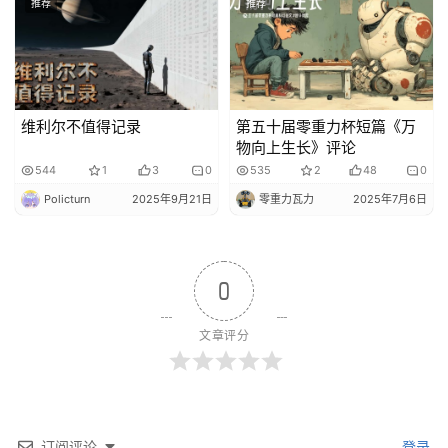
推荐
推荐
维利尔不值得记录
第五十届零重力杯短篇《万
物向上生长》评论
544
1
3
0
535
2
48
0
Policturn
2025年9月21日
零重力瓦力
2025年7月6日
0
文章评分
订阅评论
登录