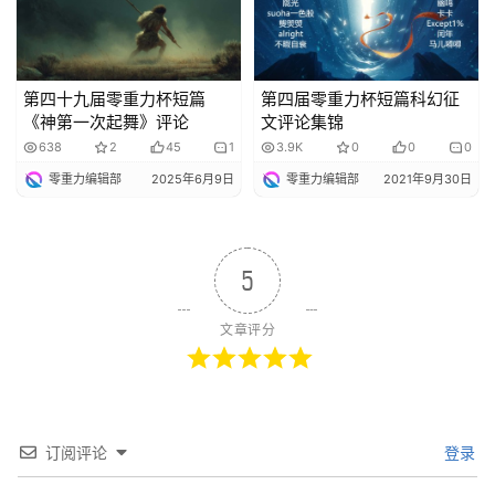
第四十九届零重力杯短篇
第四届零重力杯短篇科幻征
《神第一次起舞》评论
文评论集锦
638
2
45
1
3.9K
0
0
0
零重力编辑部
2025年6月9日
零重力编辑部
2021年9月30日
5
文章评分
订阅评论
登录