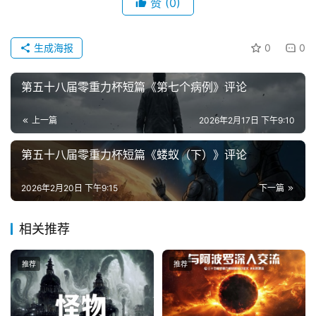
赞
(0)
讯
生成海报
0
0
主
题
第五十八届零重力杯短篇《第七个病例》评论
科
幻
上一篇
2026年2月17日 下午9:10
小
说
第五十八届零重力杯短篇《蝼蚁（下）》评论
库
2026年2月20日 下午9:15
下一篇
相关推荐
推荐
推荐