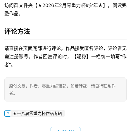
访问群文件夹【★2026年2月零重力杯#夕年★】，阅读完
整作品。
零
重
评论方法
力
科
幻
请直接在页面底部进行评论。作品接受匿名评论，评论者无
征
需注册账号。作者回复评论时，【昵称】一栏统一填写“作
文
者”。
投
稿
原创文章，作者：零重力编辑部，如若转载，请自行联系作
文
者。
章
五十八届零重力杯作品专辑
科
幻
登录
注册
资