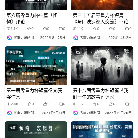
第六届零重力杯中篇《怪
第三十五届零重力杯短篇
物》评论
《与阿波罗深入交流》评论
1.4K
0
0
0
1.1K
0
0
0
零重力编辑部
2022年8月25日
零重力编辑部
2024年4月2日
获奖信息
推荐
第一届零重力杯短篇征文获
第十八届零重力杯短篇《我
奖信息
们一生的故事》评论
2.4K
0
0
0
1.1K
0
0
0
零重力编辑部
2021年6月11日
零重力编辑部
2022年10月29日
推荐
评论集锦