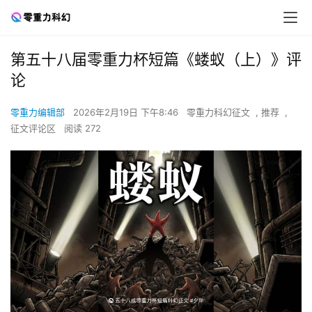
第五十八届零重力杯短篇《蝼蚁（上）》评
论
零重力编辑部
2026年2月19日 下午8:46
零重力科幻征文
,
推荐
,
征文评论区
阅读 272