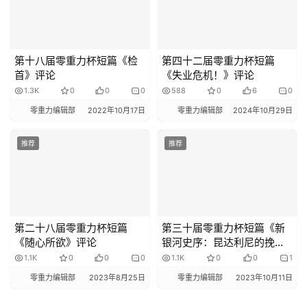
第十八届零重力杯短篇《检
第四十二届零重力杯短篇
首》评论
《失业危机！》评论
1.3K
0
0
0
588
0
6
0
零重力编辑部
2022年10月17日
零重力编辑部
2024年10月29日
推荐
推荐
第二十八届零重力杯短篇
第三十届零重力杯短篇《新
《随心所欲》评论
银河史序：昆达利尼的挽
歌》评论
1.1K
0
0
0
1.1K
0
0
1
零重力编辑部
2023年8月25日
零重力编辑部
2023年10月11日