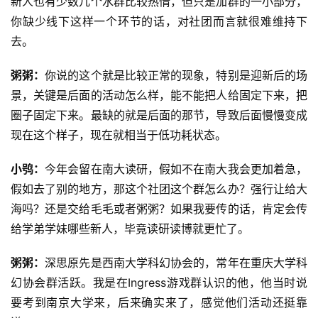
新人也有少数几个水群比较热情，但只是加群的一小部分，
你缺少线下这样一个环节的话，对社团而言就很难维持下
去。
粥粥：
你说的这个就是比较正常的现象，特别是迎新后的场
景，关键是后面的活动怎么样，能不能把人给固定下来，把
圈子固定下来。最缺的就是后面的那节，导致后面慢慢变成
现在这个样子，现在就相当于低功耗状态。
小鸮：
今年会留在南大读研，假如不在南大我会更加着急，
假如去了别的地方，那这个社团这个群怎么办？强行让给大
海吗？还是交给毛毛或者粥粥？如果我要传的话，肯定会传
给学弟学妹哪些新人，毕竟读研读博就更忙了。
粥粥：
深思原先是西南大学科幻协会的，常年在重庆大学科
幻协会群活跃。我是在Ingress游戏群认识的他，他当时说
要考到南京大学来，后来确实来了，感觉他们活动还挺靠