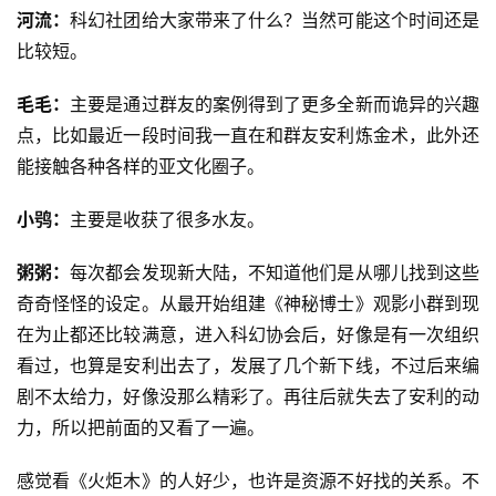
题
河流：
科幻社团给大家带来了什么？当然可能这个时间还是
科
比较短。
幻
小
毛毛：
主要是通过群友的案例得到了更多全新而诡异的兴趣
说
点，比如最近一段时间我一直在和群友安利炼金术，此外还
库
能接触各种各样的亚文化圈子。
小鸮：
主要是收获了很多水友。
粥粥：
每次都会发现新大陆，不知道他们是从哪儿找到这些
奇奇怪怪的设定。从最开始组建《神秘博士》观影小群到现
在为止都还比较满意，进入科幻协会后，好像是有一次组织
看过，也算是安利出去了，发展了几个新下线，不过后来编
剧不太给力，好像没那么精彩了。再往后就失去了安利的动
力，所以把前面的又看了一遍。
感觉看《火炬木》的人好少，也许是资源不好找的关系。不