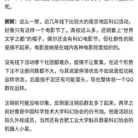
力
死。
科
幻
粥粥：
这么一想，近几年线下比较大的南京地区科幻活动，
征
好像只有这样一个电影节了。高校这么多，还刚套上“世界
文
文学之都”的帽子，偶尔还会有科幻电影节，但社群性的就
是搞不起来，电影放映是在城内各种电影院里组织的。
投
稿
没有线下活动哪个社团都难办，疫情不让聚集，在这个形势
文
下注不注册问题都不大，与其说是停滞状态不如说是低功耗
章
运转状态，后面指不定还有可能冒头，现在整体就一个QQ
群在运转。
科
幻
登录
注册
注销前可能没啥印象，反倒是注销后群友多了起来，再早之
资
讯
前好像是中国科学技术大学科幻协会的白书旭。他是活跃比
较久外校成员，当然还有合肥工业大学斛兵群星科幻协会的
机器人小星。
主