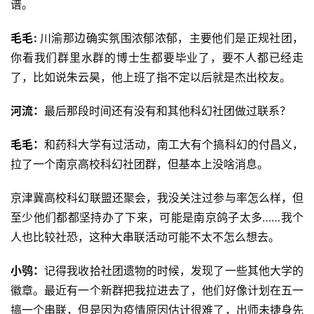
谱。
毛毛: 
川渝那边确实氛围浓郁浓郁，主要他们是正规社团，
你看我们群里水群的博士生都要毕业了，要不人都已经走
了，比如说朱云昊，他上班了指不定以后就是杰出校友。
河流：
最后那段时间还有没有和其他科幻社团做过联系？
毛毛：
和药科大学有过活动，南工大有个搞科幻的付昌义，
拉了一个南京高校科幻社团群，但基本上没啥消息。
京津冀高校科幻联盟还聚会，我没关注过参与率怎么样，但
至少他们都都坚持办了下来，可能是南京鸽子太多……我个
人也比较社恐，这种大串联活动可能不太不怎么想去。
小鸮：
记得我收拾社团遗物的时候，发现了一些其他大学的
零
徽章。最近有一个新群把我拉进去了，他们好像计划在五一
重
搞一个串联，但是因为疫情原因估计很难了，出师未捷身先