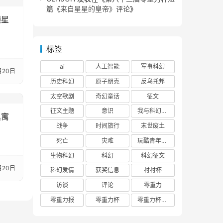
篇《来自星星的皇帝》评论
》
颗星
标签
ai
人工智能
军事科幻
月20日
历史科幻
原子朋克
反乌托邦
太空歌剧
奇幻童话
征文
征文主题
意识
我与科幻的回忆
黑寓
战争
时间旅行
末世废土
死亡
灾难
玩酷青年零重力联合征文
生物科幻
科幻
科幻征文
月20日
科幻爱情
获奖信息
衬衬杯
访谈
评论
零重力
零重力报
零重力杯
零重力杯评论