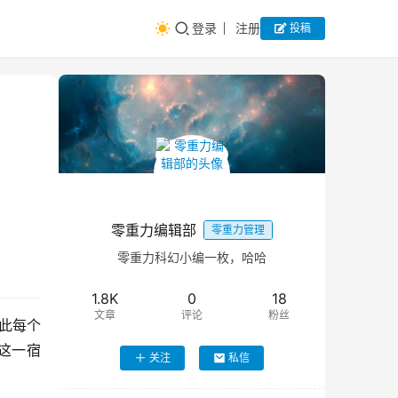
登录
注册
投稿
零重力编辑部
零重力管理
零重力科幻小编一枚，哈哈
1.8K
0
18
文章
评论
粉丝
从此每个
这一宿
关注
私信