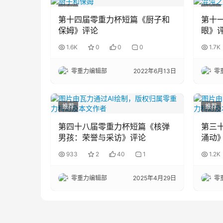
推荐
推荐
第十四届零重力杯短篇《厨子和
第十
保姆》评论
眼》
1.6K
0
0
0
1.7K
零重力编辑部
2022年6月13日
零
推荐
推荐
第四十八届零重力杯短篇《核弹
第三
男孩：荣誉与采访》评论
涌动
933
2
40
1
1.2K
零重力编辑部
2025年4月29日
零