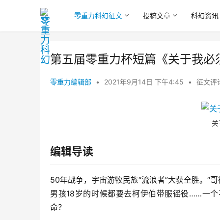
零重力科幻征文
投稿文章
科幻资讯
第五届零重力杯短篇《关于我必
零重力编辑部
•
2021年9月14日 下午4:45
•
征文评
关
编辑导读
50年战争，宇宙游牧民族“流浪者”大获全胜。“
男孩18岁的时候都要去柯伊伯带服徭役……一
命？