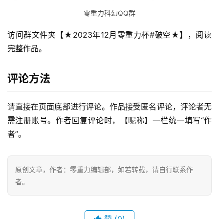
零重力科幻QQ群
访问群文件夹【★2023年12月零重力杯#破空★】，阅读
完整作品。
评论方法
请直接在页面底部进行评论。作品接受匿名评论，评论者无
需注册账号。作者回复评论时，【昵称】一栏统一填写“作
者”。
零
重
力
原创文章，作者：零重力编辑部，如若转载，请自行联系作
科
者。
幻
征
文
赞
(0)