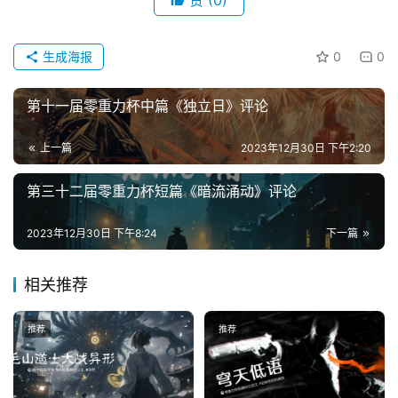
投
稿
生成海报
0
0
文
章
第十一届零重力杯中篇《独立日》评论
科
上一篇
2023年12月30日 下午2:20
幻
登录
注册
资
第三十二届零重力杯短篇《暗流涌动》评论
讯
2023年12月30日 下午8:24
下一篇
主
相关推荐
题
科
推荐
推荐
幻
小
说