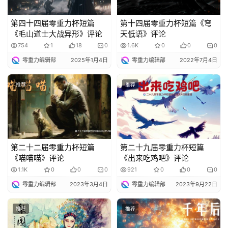
库
第四十四届零重力杯短篇
第十四届零重力杯短篇《穹
《毛山道士大战异形》评论
天低语》评论
754
1
18
0
1.6K
0
0
0
零重力编辑部
2025年1月4日
零重力编辑部
2022年7月4日
推荐
推荐
第二十二届零重力杯短篇
第二十九届零重力杯短篇
《喵喵喵》评论
《出来吃鸡吧》评论
1.1K
0
0
0
921
0
0
0
零重力编辑部
2023年3月4日
零重力编辑部
2023年9月22日
推荐
推荐