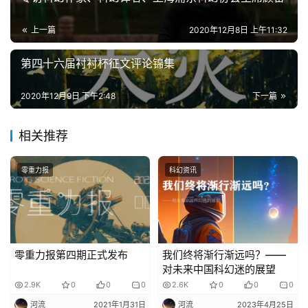
上一篇
2020年12月8日 上午11:32
第四十六届衬衬杯征文评论锦集
2020年12月9日 下午2:48
下一篇
相关推荐
零重力报
科幻资讯
零重力报第四期正式发布
我们终将渐行渐远吗？——
对未来中国科幻迷的展望
2.9K
0
0
0
2.6K
0
0
0
河流
2021年1月31日
河流
2023年4月25日