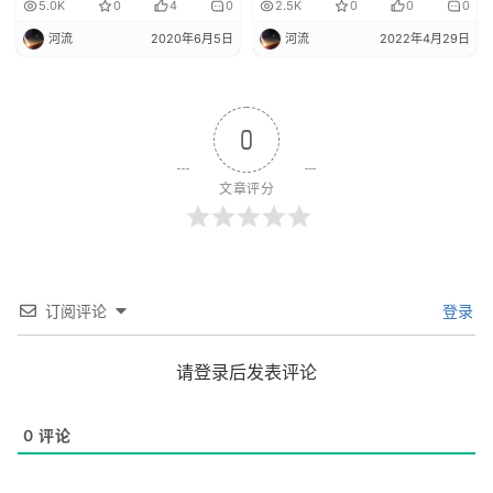
伸和幻想才是点子型文章的
5.0K
0
4
0
2.5K
0
0
0
精髓
河流
2020年6月5日
河流
2022年4月29日
0
文章评分
订阅评论
登录
请登录后发表评论
0
评论