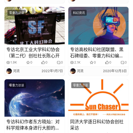
零重力访谈
科幻资讯
专访北京工业大学科幻协会
专访高校科幻社团联盟、黑
（第二代）创社社长陈心开
石碑组委、零重力科幻编辑
风幻百夜
1.9K
0
0
0
2.1K
0
0
0
河流
2022年1月7日
河流
2020年12月3日
零重力访谈
零重力访谈
专访科幻作者东方晓灿：对
同济大学逐日科幻协会创社
科学规律本身进行大胆的延
采访