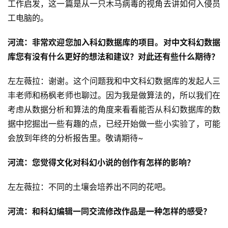
工作启发，这一篇是从一只木马病毒的视角去讲如何入侵员
主
工电脑的。
题
科
河流：非常欢迎您加入科幻数据库的项目。对中文科幻数据
幻
库您有没有什么更好的想法和建议？对此还有些什么期待？
小
说
左左薇拉：谢谢。这个问题我和中文科幻数据库的发起人三
库
丰老师和杨枫老师也聊过。因为我是做算法的，所以我们在
考虑从数据分析和算法的角度来看看能否从科幻数据库的数
据中挖掘出一些有趣的点，已经开始做一些小实验了，可能
会放到年终的分析报告里。敬请期待~
河流：您觉得文化对科幻小说的创作有怎样的影响？
左左薇拉：不同的土壤会培养出不同的花吧。
河流：和科幻编辑一同交流修改作品是一种怎样的感受？