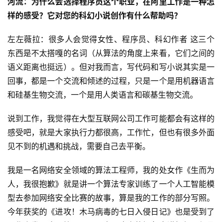
河流：为什么会选择程序员这个职业，在阿里工作是一种怎
重
样的感受？它对您的科幻小说创作有什么帮助吗？
力
科
左左薇拉：很多人会觉得女性、程序员、科幻作者 这三个
幻
东西是不太搭嘎的名词（从算法的角度上来看，它们之间的
征
语义距离也挺远）。但对我而言，写代码和写小说其实是一
文
回事，都是一个交流和倾述的过程，只是一个是用机器语言
和硅基生物交流，一个是用人类语言和碳基生物交流。
投
稿
说到工作，我觉得在大型互联网公司工作可能都会有这样的
文
感受吧，就是大家执行力都很高，工作忙，但也有很多外面
章
见不到的机遇和挑战，需要自己去平衡。
科
我是一名网络安全领域的算法工程师，我的处女作《生而为
幻
登录
注册
人，我很抱歉》就是讲一个算法专家训练了一个人工智能模
资
讯
型去参加网络安全比赛的故事，算是我的工作的部分写照。
今年获奖的《进攻！木马病毒的七日入侵日记》也是受到了