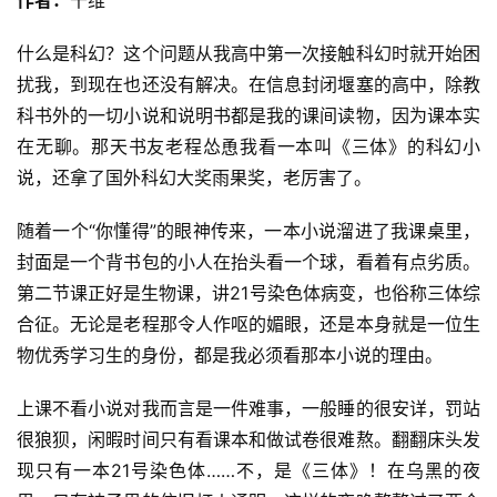
作者：
千维
什么是科幻？这个问题从我高中第一次接触科幻时就开始困
扰我，到现在也还没有解决。在信息封闭堰塞的高中，除教
科书外的一切小说和说明书都是我的课间读物，因为课本实
在无聊。那天书友老程怂恿我看一本叫《三体》的科幻小
说，还拿了国外科幻大奖雨果奖，老厉害了。
随着一个“你懂得”的眼神传来，一本小说溜进了我课桌里，
封面是一个背书包的小人在抬头看一个球，看着有点劣质。
第二节课正好是生物课，讲21号染色体病变，也俗称三体综
合征。无论是老程那令人作呕的媚眼，还是本身就是一位生
物优秀学习生的身份，都是我必须看那本小说的理由。
上课不看小说对我而言是一件难事，一般睡的很安详，罚站
很狼狈，闲暇时间只有看课本和做试卷很难熬。翻翻床头发
现只有一本21号染色体……不，是《三体》！在乌黑的夜