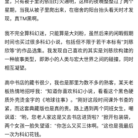
里，只有被子里的依旧灯火通明，这样的夜晚整整过了两个
星期，当我从被子里爬出来，在宿舍的阳台抬头看天时才发
现，真TM黑啊。
我不完全算科幻迷，只能算是大刘粉，虽然后来的闲暇假期
时间也买过很多科幻小说，包括但不限于若干本标有“刘慈
欣等”的作品选集。我发现自己喜欢的其实是刘慈欣构建的
一种故事类型，即渺小的人类与宏大世界之间的碰撞，同时
相互凝望。
高中书店的藏书很少，我也是那里为数不多的熟客，某天老
板热情地招呼我：“知道你喜欢科幻小说，看看这个黑色硬
质外壳烫金字的《地球往事》。”刚好这段时间课外书查的
紧，而这套典藏版也是真的贵。路上遇到两个同班女生，嘲
讽道：“哟，您老人家这是又去书店进货啦？”掀开包装袋，
两个女孩一脸失望道：“你怎么又买三体啊。”这也是我最后
一次为科幻花钱。