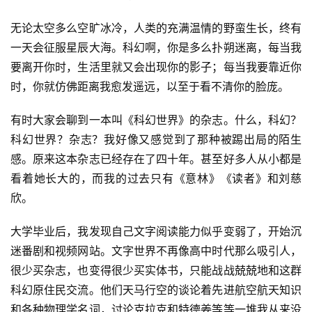
无论太空多么空旷冰冷，人类的充满温情的野蛮生长，终有
一天会征服星辰大海。科幻啊，你是多么扑朔迷离，每当我
要离开你时，生活里就又会出现你的影子；每当我要靠近你
时，你就仿佛距离我愈发遥远，以至于看不清你的脸庞。
有时大家会聊到一本叫《科幻世界》的杂志。什么，科幻？
科幻世界？杂志？我好像又感觉到了那种被踢出局的陌生
感。原来这本杂志已经存在了四十年。甚至好多人从小都是
看着她长大的，而我的过去只有《意林》《读者》和刘慈
欣。
大学毕业后，我发现自己文字阅读能力似乎变弱了，开始沉
迷番剧和视频网站。文字世界不再像高中时代那么吸引人，
很少买杂志，也变得很少买实体书，只能战战兢兢地和这群
科幻原住民交流。他们天马行空的谈论着先进航空航天知识
和各种物理学名词，讨论克拉克和特德姜等等一堆我从来没