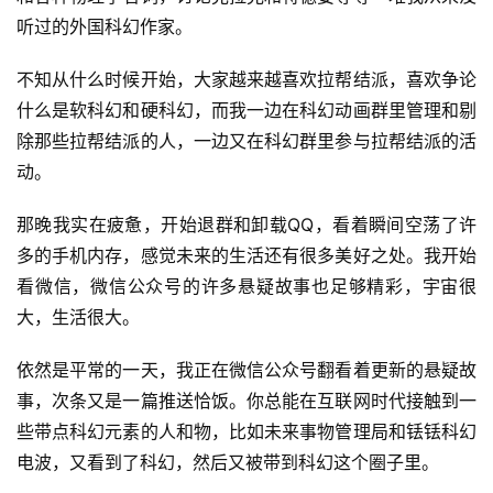
听过的外国科幻作家。
不知从什么时候开始，大家越来越喜欢拉帮结派，喜欢争论
什么是软科幻和硬科幻，而我一边在科幻动画群里管理和剔
零
除那些拉帮结派的人，一边又在科幻群里参与拉帮结派的活
重
动。
力
科
那晚我实在疲惫，开始退群和卸载QQ，看着瞬间空荡了许
幻
多的手机内存，感觉未来的生活还有很多美好之处。我开始
征
文
看微信，微信公众号的许多悬疑故事也足够精彩，宇宙很
大，生活很大。
投
依然是平常的一天，我正在微信公众号翻看着更新的悬疑故
稿
文
事，次条又是一篇推送恰饭。你总能在互联网时代接触到一
章
些带点科幻元素的人和物，比如未来事物管理局和铥铥科幻
电波，又看到了科幻，然后又被带到科幻这个圈子里。
科