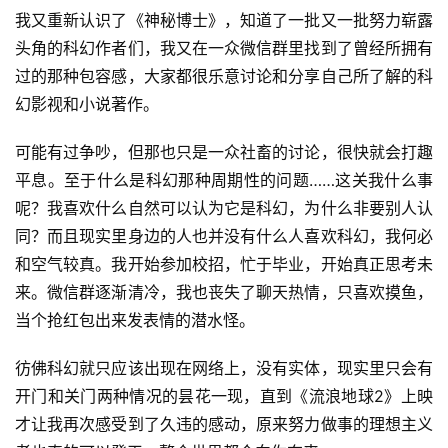
幻
我又重新认识了《神秘博士》，知道了一批又一批努力崭露
登录
注册
资
头角的科幻作者们，我又在一众微信群里找到了曾经所拥有
讯
过的那种包容感，大家都很乐意讨论和分享自己所了解的科
幻影视和小说著作。
主
可能有过争吵，但那也只是一众社畜的讨论，很快就会打趣
题
平息。至于什么是科幻那种周期性的问题……这关我什么事
科
呢？我喜欢什么自然可以认为它是科幻，为什么非要别人认
幻
同？而且现实里身边的人也并没有什么人喜欢科幻，我何必
小
说
和空气较真。我开始参加校招，忙于毕业，开始真正思考未
库
来。微信群逐渐清冷，我也丧失了聊天热情，只喜欢摸鱼，
当个抢红包出来发表情的潜水怪。
彷佛科幻就只应该出现在网络上，没有实体，现实里只会有
开门和关门两种情况的昙花一现，直到《流浪地球2》上映
才让我再次感受到了久违的感动，原来努力做事的理想主义