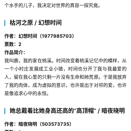
个水手的儿子，我决定对世界的真容一探究竟。
枯河之原 / 幻想时间
作者：幻想时间（1977985703）
零
票数：2
重
作品简介：
力
我叫鹿，我的家在桃溪。时间改变着桃溪记忆中的模样，从
科
幻
一个小村庄发展成工业小镇，时间也分开了我与我最爱的
征
人，留在我心里的只剩一片没有生命和她荒原。于是我放弃
文
了我的肉体，成为虚拟的意识，也许是出于对祁的爱，也许
是像追求心中的永恒。
投
稿
她总戴着比她身高还高的“高顶帽” / 暗夜晓明
文
章
作者：暗夜晓明（503573735）