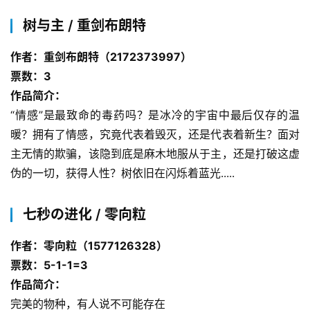
树与主 / 重剑布朗特
作者：重剑布朗特（2172373997）
票数：3
作品简介：
“情感”是最致命的毒药吗？是冰冷的宇宙中最后仅存的温
暖？拥有了情感，究竟代表着毁灭，还是代表着新生？面对
主无情的欺骗，该隐到底是麻木地服从于主，还是打破这虚
伪的一切，获得人性？树依旧在闪烁着蓝光.....
七秒の进化 / 零向粒
作者：零向粒（1577126328）
票数：5-1-1=3
作品简介：
完美的物种，有人说不可能存在