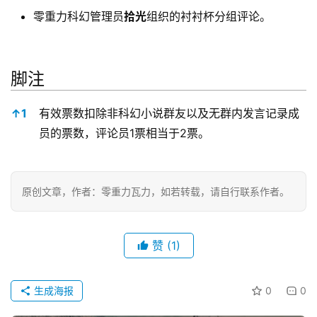
零重力科幻管理员
拾光
组织的衬衬杯分组评论。
脚注
脚注
↑
1
有效票数扣除非科幻小说群友以及无群内发言记录成
员的票数，评论员1票相当于2票。
原创文章，作者：零重力瓦力，如若转载，请自行联系作者。
赞
(1)
生成海报
0
0