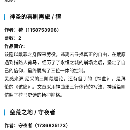
神圣的喜剧再旅 / 猹
作者：猹（1158753998）
票数：2
作品简介：
该隐以戴罪之身醒来劳役，逃离去寻找真正的自由，在荒原
遇到指路人荷马，经历了了永恒之城的崩塌之后，坚定了自
己的信仰，最终脱离了三位一体的控制。
灵感来源:尼采的三阶段理论，还有但丁的《神曲》，是拜
伦的《该隐》。文章采用神曲里三行体诗的写法，神话篇则
仿照了荷马史诗的扬抑抑格。
蛮荒之地 / 守夜者
作者：守夜者（1736825173）