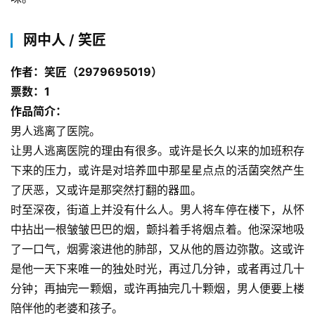
网中人 / 笑匠
作者：笑匠（2979695019）
票数：1
作品简介：
男人逃离了医院。
让男人逃离医院的理由有很多。或许是长久以来的加班积存
下来的压力，或许是对培养皿中那星星点点的活菌突然产生
了厌恶，又或许是那突然打翻的器皿。
时至深夜，街道上并没有什么人。男人将车停在楼下，从怀
中拈出一根皱皱巴巴的烟，颤抖着手将烟点着。他深深地吸
了一口气，烟雾滚进他的肺部，又从他的唇边弥散。这或许
是他一天下来唯一的独处时光，再过几分钟，或者再过几十
分钟；再抽完一颗烟，或许再抽完几十颗烟，男人便要上楼
陪伴他的老婆和孩子。