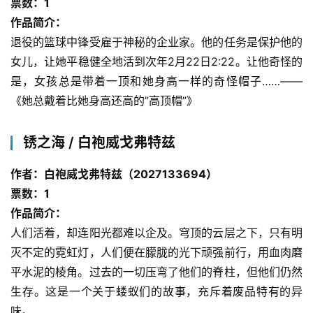
票数：1
科
作品简介：
幻
登录
注册
退役的篮球中锋受雇于神秘的企业家。他的任务是保护他的
资
讯
女儿，让她平稳健全地活到次年2月22日2:22。让他奇怪的
是，女孩总是带着一顶和她身高一样的奇怪帽子……——
《她总戴着比她身高还高的”高顶帽”》
主
题
锈之海 / 白袍威戈弗特兹
科
幻
作者：白袍威戈弗特兹（2027133694）
小
票数：1
说
作品简介：
库
人们活着，却连阳光都难以企及。穹顶的云层之下，只有明
灭不定的霓虹灯，人们便在朦胧的光下顽强前行，用血肉磨
平水泥的棱角。过去的一切压弯了他们的脊柱，但他们仍然
生存。这是一个关于蝼蚁们的故事，充斥着废品特有的异
味。