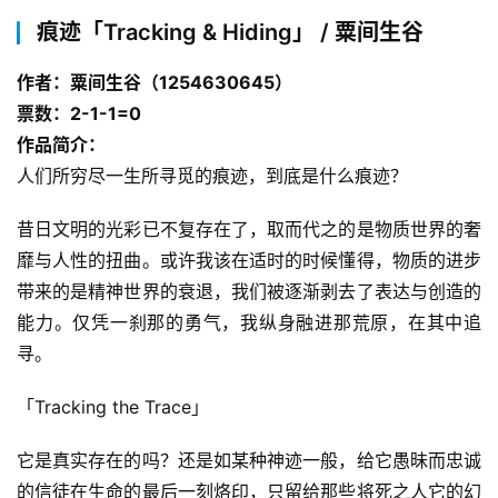
痕迹「Tracking & Hiding」 / 粟间生谷
作者：粟间生谷（1254630645）
票数：2-1-1=0
作品简介：
人们所穷尽一生所寻觅的痕迹，到底是什么痕迹？
昔日文明的光彩已不复存在了，取而代之的是物质世界的奢
靡与人性的扭曲。或许我该在适时的时候懂得，物质的进步
带来的是精神世界的衰退，我们被逐渐剥去了表达与创造的
能力。仅凭一刹那的勇气，我纵身融进那荒原，在其中追
寻。
「Tracking the Trace」
它是真实存在的吗？还是如某种神迹一般，给它愚昧而忠诚
的信徒在生命的最后一刻烙印，只留给那些将死之人它的幻