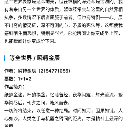
这个世界表象是这么地美，但在纵横的深处却是污浊的。我
有着来自另一个世界的体质，躯体经常会与这里的自然界相
抗争，多数情况下后者屈服于前者。但也有特例——心。层
不出穷的猜疑链，深不可测的心，矛盾的宪法等，这都使我
感到陌生而恐惧，特别是“心”，它能瞬间让你变成坐上宾，
也能瞬间让你变成阶下囚。
等全世界 / 瞬轉金辰
作者：瞬轉金辰（2154771055）
票数：1+1=2
作品简介：
纸醉金迷，杯酌换盏。忆睹曾经，夜华闪耀，辉光流流。繁
华阅尽后，朝夕之间，随风而去。
一切终将结束，以任意一种结局。时间如河，因果如链，人
心如沙。人类之手与机器之臂间的距离，才是精神上最深的
荒原。