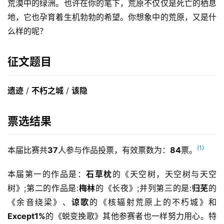
荒漠中的绿洲。也许在你的笔下，荒原不仅仅是死亡的栖息
地，它也孕育着生机勃勃的希望。你想象中的荒原，又是什
么样的呢？
征文题目
遗迹
 / 
不朽之城
 / 
该隐
票选结果
(1)
本届比赛共
37
人参与作品投票，有效票数为：
84
票。
本届第一的作品是：
石草枕
的《天空树，天空树与天空
树》;第二的作品是:
梅林
的《长夜》;并列第三的是:
归芜
的
《余音绕梁》、
谅歌
的《核辐射荒原上的不朽城》和
Except1%
的《蜕变挽歌》其他参赛者也一样努力用心。特