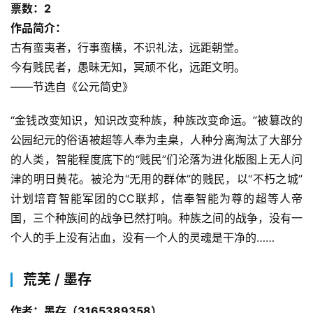
票数：2
作品简介：
古有蛮夷者，行事蛮横，不识礼法，远距朝堂。
今有贱民者，愚昧无知，冥顽不化，远距文明。
——节选自《公元简史》
“金钱改变知识，知识改变种族，种族改变命运。”被篡改的
公园纪元的俗语被超等人奉为圭臬，人种分离淘汰了大部分
的人类，智能程度底下的“贱民”们沦落为进化版图上无人问
津的明日黄花。被沦为“无用的群体”的贱民，以“不朽之城”
计划培育智能军团的CC联邦，信奉智能为尊的超等人帝
国，三个种族间的战争已然打响。种族之间的战争，没有一
个人的手上没有沾血，没有一个人的灵魂是干净的……
荒芜 / 墨存
作者：墨存（3165389358）