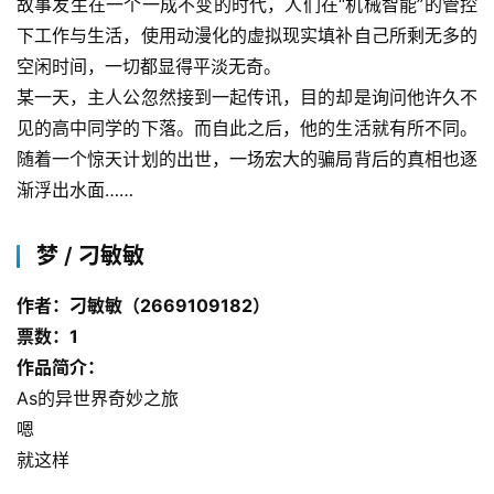
故事发生在一个一成不变的时代，人们在“机械智能”的管控
下工作与生活，使用动漫化的虚拟现实填补自己所剩无多的
空闲时间，一切都显得平淡无奇。
某一天，主人公忽然接到一起传讯，目的却是询问他许久不
见的高中同学的下落。而自此之后，他的生活就有所不同。
随着一个惊天计划的出世，一场宏大的骗局背后的真相也逐
渐浮出水面……
梦 / 刁敏敏
作者：刁敏敏（2669109182）
票数：1
作品简介：
As的异世界奇妙之旅
嗯
就这样