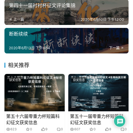
第四十一届衬衬杯征文评论集锦
上一篇
2020年6月10日 下午12:00
断断续续
2020年6月13日 下午6:54
下一篇
相关推荐
获奖信息
获奖信息
第五十六届零重力杯短篇科
第五十一届零重力杯短篇科
幻征文获奖信息
幻征文获奖信息
623
0
9
0
607
0
8
0