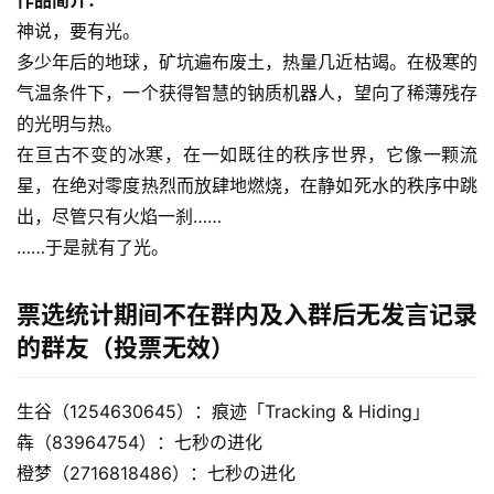
作品简介：
神说，要有光。
多少年后的地球，矿坑遍布废土，热量几近枯竭。在极寒的
气温条件下，一个获得智慧的钠质机器人，望向了稀薄残存
的光明与热。
在亘古不变的冰寒，在一如既往的秩序世界，它像一颗流
星，在绝对零度热烈而放肆地燃烧，在静如死水的秩序中跳
出，尽管只有火焰一刹……
……于是就有了光。
票选统计期间不在群内及入群后无发言记录
的群友（投票无效）
生谷（1254630645）：痕迹「Tracking & Hiding」
犇（83964754）：七秒の进化
橙梦（2716818486）：七秒の进化