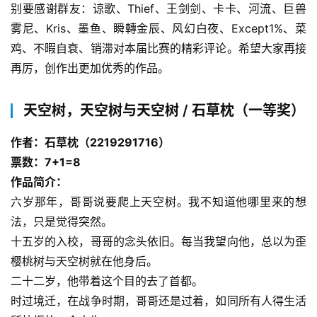
别要感谢群友：谅歌、Thief、王剑剑、卡卡、河流、巨兽
雾尼、Kris、墨鱼、瞬轉金辰、风幻白夜、Except1%、菜
鸡、不暇自衰、销滞对本届比赛的精彩评论。希望大家再接
再厉，创作出更加优秀的作品。
天空树，天空树与天空树 / 石草枕（一等奖）
作者：石草枕（2219291716）
票数：7+1=8
作品简介：
六岁那年，哥哥说要爬上天空树。我不知道他哪里来的想
法，只是觉得突然。
十五岁的入校，哥哥的念头依旧。每当我望向他，总以为歪
樱桃树与天空树就在他身后。
二十二岁，他带着这个目的去了首都。
时过境迁，在战争时期，哥哥还是过着，如同所有人得生活