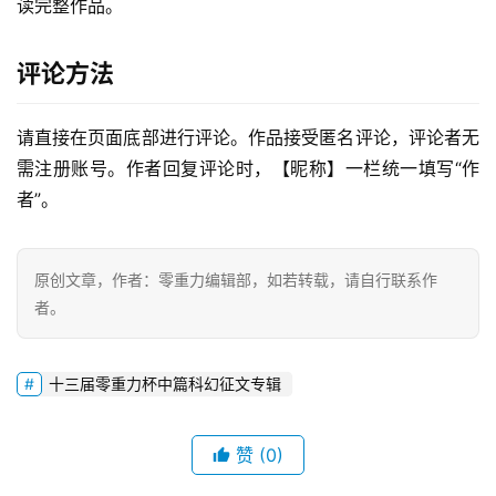
读完整作品。
评论方法
请直接在页面底部进行评论。作品接受匿名评论，评论者无
零
需注册账号。作者回复评论时，【昵称】一栏统一填写“作
重
者”。
力
科
幻
原创文章，作者：零重力编辑部，如若转载，请自行联系作
征
者。
文
投
十三届零重力杯中篇科幻征文专辑
稿
文
章
赞
(0)