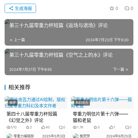
科
生成海报
0
0
幻
登录
注册
资
第三十九届零重力杯短篇《返场与退场》评论
讯
上一篇
2024年7月23日 下午9:20
主
第三十九届零重力杯短篇《空气之上的水》评论
题
科
2024年7月27日 下午8:55
下一篇
幻
小
相关推荐
说
库
推荐
科幻资讯
第四十八届零重力杯短篇
零重力明信片第十六弹——
《幻觉之外》评论
猫和老鼠
510
2
40
0
1.7K
0
1
0
零重力编辑部
2025年5月3日
熋焸焽
2024年9月25日