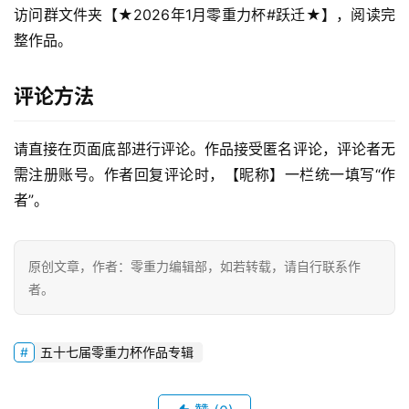
访问群文件夹【★2026年1月零重力杯#跃迁★】，阅读完
整作品。
零
重
评论方法
力
科
幻
请直接在页面底部进行评论。作品接受匿名评论，评论者无
征
需注册账号。作者回复评论时，【昵称】一栏统一填写“作
文
者”。
投
稿
原创文章，作者：零重力编辑部，如若转载，请自行联系作
文
者。
章
五十七届零重力杯作品专辑
科
幻
登录
注册
资