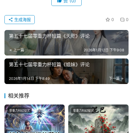
赞
(0)
讯
生成海报
0
0
主
题
第五十七届零重力杯短篇《天咫》评论
科
幻
上一篇
2026年1月12日 下午9:08
小
说
第五十七届零重力杯短篇《姐妹》评论
库
2026年1月14日 下午8:49
下一篇
相关推荐
零重力科幻征文
零重力科幻征文