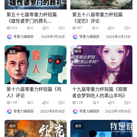
第五十七届零重力杯短篇
第五十八届零重力杯短篇
《雄性婆罗门的葬礼
《泥巴》评论
（上）》评论
253
0
0
0
197
0
0
0
零重力编辑部
2026年1月16日
零重力编辑部
2026年2月21日
推荐
推荐
第十六届零重力杯短篇《鸡
十九届零重力杯短篇《观察
人》评论
者会梦到吃人的黑山羊吗》
1.5K
0
0
0
1.2K
0
0
0
零重力编辑部
2022年8月18日
零重力编辑部
2022年11月15日
推荐
推荐