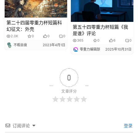
第二十四届零重力杯短篇科
第五十四零重力杯短篇《我
幻征文：外壳
是谁》评论
2.0K
0
0
0
365
0
6
0
不暇自衰
2023年4月1日
零重力编辑部
2025年10月31日
0
文章评分
订阅评论
登录