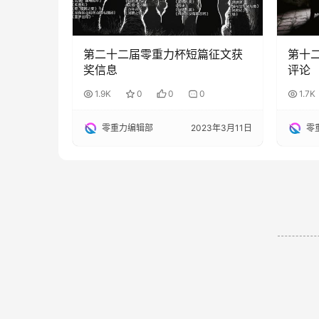
第二十二届零重力杯短篇征文获
第十
奖信息
评论
1.9K
0
0
0
1.7K
零重力编辑部
2023年3月11日
零