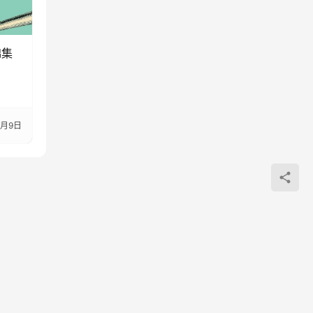
锦集
3月9日