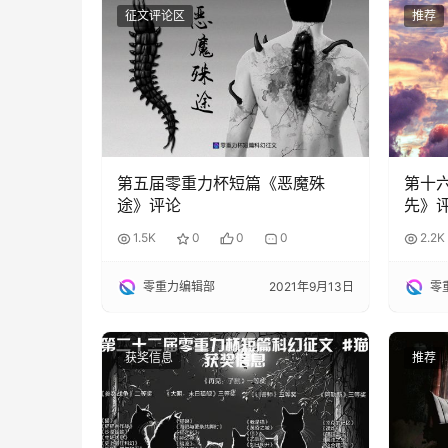
征文评论区
推荐
第五届零重力杯短篇《恶魔殊
第十
途》评论
先》
1.5K
0
0
0
2.2K
零重力编辑部
2021年9月13日
零
获奖信息
推荐