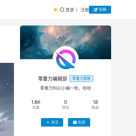
登录
注册
投稿
零重力编辑部
零重力管理
零重力科幻小编一枚，哈哈
1.8K
0
18
文章
评论
粉丝
关注
私信