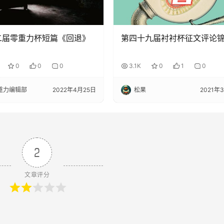
二届零重力杯短篇《回退》
第四十九届衬衬杯征文评论
0
0
0
3.1K
0
1
0
重力编辑部
2022年4月25日
松果
2021年
2
文章评分