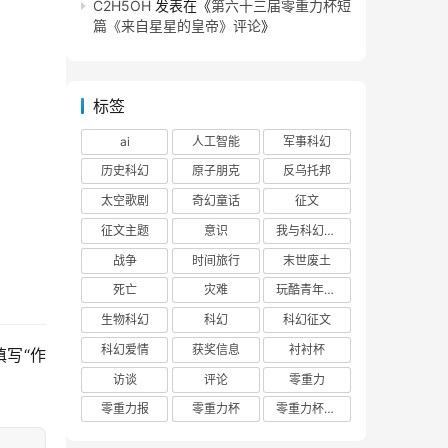
C2H5OH
发表在《
第六十三届零重力杯短
篇《来自星星的皇帝》评论
》
标签
ai
人工智能
军事科幻
历史科幻
原子朋克
反乌托邦
太空歌剧
奇幻童话
征文
征文主题
意识
我与科幻的回忆
战争
时间旅行
末世废土
死亡
灾难
玩酷青年零重力联合征文
生物科幻
科幻
科幻征文
科幻爱情
获奖信息
衬衬杯
写“作
访谈
评论
零重力
零重力报
零重力杯
零重力杯评论