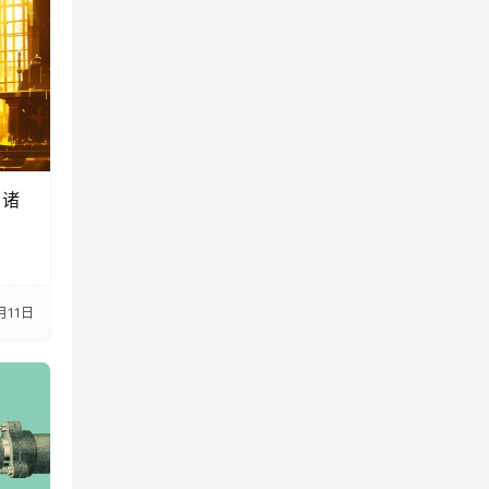
当诸
月11日