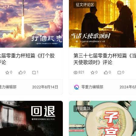
征文评论区
六届零重力杯短篇《打个胶
第三十七届零重力杯短篇《
评论
天使歌颂时》评论
0
0
1
821
0
0
0
重力编辑部
2022年8月14日
零重力编辑部
2024年6
评论集锦