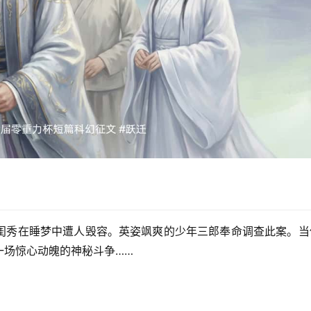
闺秀在睡梦中遭人毁容。英姿飒爽的少年三郎奉命调查此案。当
一场惊心动魄的神秘斗争……