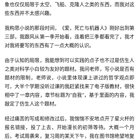
象也仅仅局限于太空、飞船、克隆人之类的东西，而我对这
些东西并不太感兴趣。
我构思小说的那段时间，《爱，死亡与机器人》刚好出到第
三部，我跟风从第一季开始看，连着把三季都看完了，我才
对我将要写的东西有了一点大概的认识。
由于认知的局限，我能想到可以实践的点子也不过是仿生人
之类对科学小白较为友好的题材。我问老师，写小说是否有
题材的限制，老师说，小说里体现课上讲过的哲学观点即
可，大半个学期没听过课的我赶紧找来了电子版教材，很快
相中了一章内容，章节标题为“自我”，基于里面的内容，我
敲定了仿生人这个题材。
经过痛苦的写成和修改过后，我惴惴不安地点开了星火杯的
报名链接，投了上去，开始漫长的初筛等待。大概一个月
后，考试周袭来，复习周的某天下午，我在图书馆绝望地复