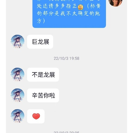
讯
主
题
科
幻
小
说
库