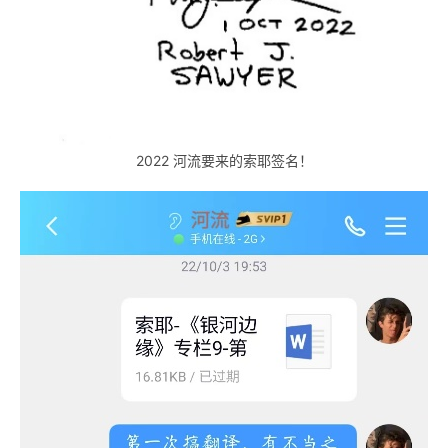
零
重
力
科
幻
2022 河流要来的索耶签名！
征
文
投
稿
文
章
科
幻
登录
注册
资