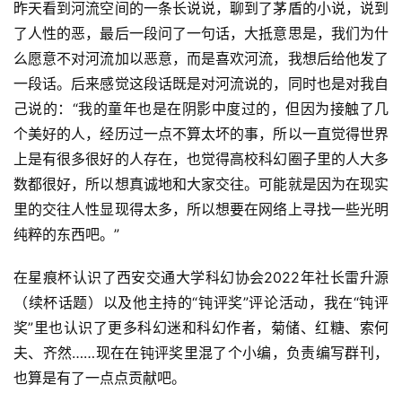
昨天看到河流空间的一条长说说，聊到了茅盾的小说，说到
了人性的恶，最后一段问了一句话，大抵意思是，我们为什
么愿意不对河流加以恶意，而是喜欢河流，我想后给他发了
一段话。后来感觉这段话既是对河流说的，同时也是对我自
己说的：“我的童年也是在阴影中度过的，但因为接触了几
个美好的人，经历过一点不算太坏的事，所以一直觉得世界
上是有很多很好的人存在，也觉得高校科幻圈子里的人大多
数都很好，所以想真诚地和大家交往。可能就是因为在现实
里的交往人性显现得太多，所以想要在网络上寻找一些光明
纯粹的东西吧。”
在星痕杯认识了西安交通大学科幻协会2022年社长雷升源
（续杯话题）以及他主持的“钝评奖”评论活动，我在“钝评
奖”里也认识了更多科幻迷和科幻作者，菊储、红糖、索何
夫、齐然……现在在钝评奖里混了个小编，负责编写群刊，
也算是有了一点点贡献吧。