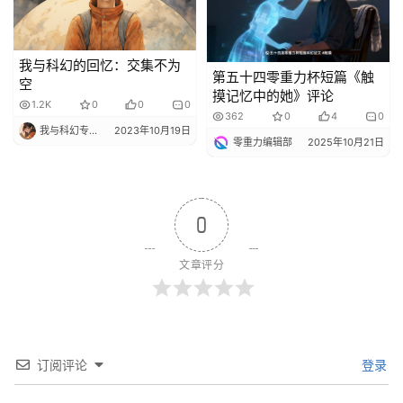
我与科幻的回忆：交集不为
第五十四零重力杯短篇《触
空
摸记忆中的她》评论
1.2K
0
0
0
362
0
4
0
我与科幻专栏小编
2023年10月19日
零重力编辑部
2025年10月21日
0
文章评分
订阅评论
登录