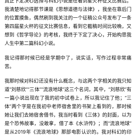
真正下定决心选择写科幻小说是在看到星火杯征文比赛后。
我清楚地记得那节课是《思想道德与法律》，我坐在靠后门
的位置摸鱼，偶然刷到我关注的一个征稿公众号发布了一条
第四届星火杯的征文比赛信息，看到它截稿时间比较晚，又
想到《哲学导论》的考核，我终于下定了决心，开始构思我
人生中第二篇科幻小说。
我记得那时候已经是学期中了，说实话，写作过程非常痛
苦。
我那时候对科幻还没有什么概念，与这两个字相关的我只知
道“刘慈欣”“三体”“流浪地球”这三个名词，其中，“刘慈欣”有
一篇小说出现在了我的初中试卷上，所以我记住了他；“三
体”两个字是在我初中老师宿舍里的书架上看到的，那时候
她让我们去她宿舍借书，我当时看到《三体》的封面，以为
是个恐怖故事，没敢拿，借了本《水浒传》；而“流浪地球”
是从2019年《流浪地球》那部电影认识的。我对科幻的印