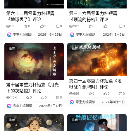
第六十二届零重力杯短篇
第三十六届零重力杯短篇
《地球丢了》评论
《顶流的秘密》评论
92
0
3
0
982
0
0
0
零重力编辑部
2026年6月25日
零重力编辑部
2024年5月2日
推荐
推荐
第四十届零重力杯短篇《地
第十届零重力杯短篇《月光
狱战车驰骋时》评论
下的灰姑娘》评论
666
0
0
0
1.6K
0
0
0
零重力编辑部
2024年8月21日
零重力编辑部
2022年2月17日
推荐
推荐