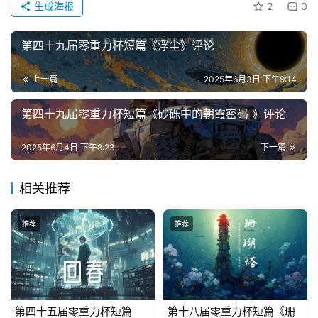
生成海报
2
0
主
第四十九届零重力杯短篇《浮尘》评论
题
科
上一篇
2025年6月3日 下午9:14
幻
小
第四十九届零重力杯短篇《砂砾中的朝霞密码 》评论
说
库
2025年6月4日 下午8:23
下一篇
相关推荐
推荐
推荐
第四十五届零重力杯短篇
第十八届零重力杯短篇《珊