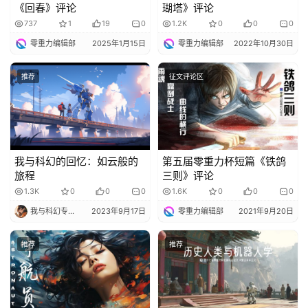
《回春》评论
瑚塔》评论
737
1
19
0
1.2K
0
0
0
零重力编辑部
2025年1月15日
零重力编辑部
2022年10月30日
推荐
征文评论区
我与科幻的回忆：如云般的
第五届零重力杯短篇《铁鸽
旅程
三则》评论
1.3K
0
0
0
1.6K
0
0
0
我与科幻专栏小编
2023年9月17日
零重力编辑部
2021年9月20日
推荐
推荐