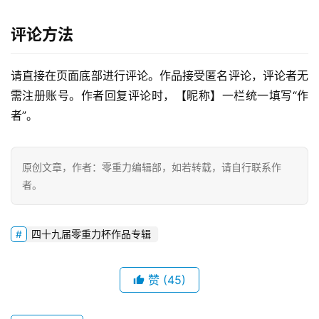
零
评论方法
重
力
科
请直接在页面底部进行评论。作品接受匿名评论，评论者无
幻
需注册账号。作者回复评论时，【昵称】一栏统一填写“作
征
者”。
文
投
原创文章，作者：零重力编辑部，如若转载，请自行联系作
稿
者。
文
章
四十九届零重力杯作品专辑
科
幻
登录
注册
赞
(45)
资
讯