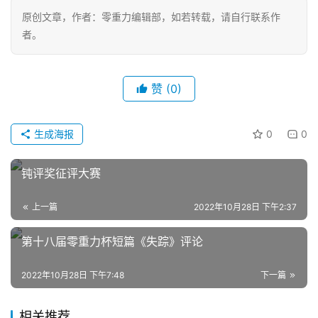
重
原创文章，作者：零重力编辑部，如若转载，请自行联系作
力
者。
科
幻
征
赞
(0)
文
生成海报
0
0
投
稿
文
钝评奖征评大赛
章
上一篇
2022年10月28日 下午2:37
科
第十八届零重力杯短篇《失踪》评论
幻
登录
注册
资
2022年10月28日 下午7:48
下一篇
讯
相关推荐