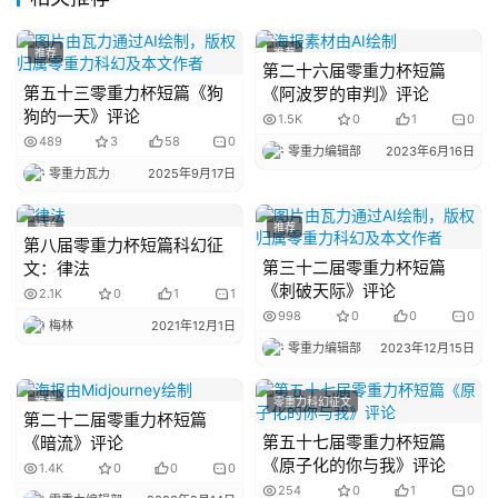
主
题
推荐
推荐
第二十六届零重力杯短篇
科
第五十三零重力杯短篇《狗
《阿波罗的审判》评论
幻
狗的一天》评论
1.5K
0
1
0
小
489
3
58
0
零重力编辑部
2023年6月16日
说
零重力瓦力
2025年9月17日
库
推荐
推荐
第八届零重力杯短篇科幻征
第三十二届零重力杯短篇
文：律法
《刺破天际》评论
2.1K
0
1
1
998
0
0
0
梅林
2021年12月1日
零重力编辑部
2023年12月15日
推荐
零重力科幻征文
第二十二届零重力杯短篇
第五十七届零重力杯短篇
《暗流》评论
《原子化的你与我》评论
1.4K
0
0
0
254
0
1
0