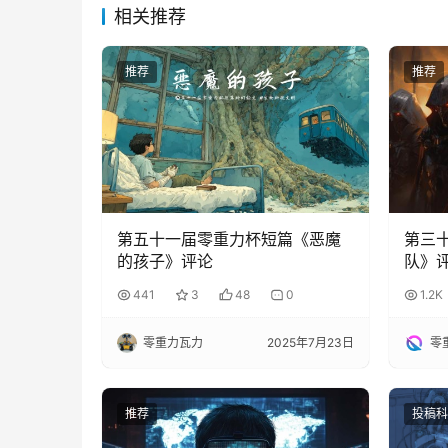
相关推荐
推荐
推荐
第五十一届零重力杯短篇《恶魔
第三
的孩子》评论
队》
441
3
48
0
1.2K
零重力瓦力
2025年7月23日
零
推荐
投稿科