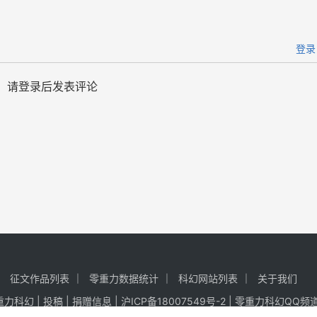
登录
请登录后发表评论
征文作品列表
零重力数据统计
科幻网站列表
关于我们
零重力科幻 |
投稿
|
捐赠信息
|
沪ICP备18007549号-2
|
零重力科幻QQ频