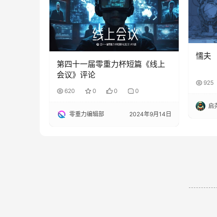
懦夫
第四十一届零重力杯短篇《线上
会议》评论
925
620
0
0
0
启
零重力编辑部
2024年9月14日