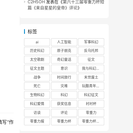
C2H5OH
发表在《
第六十三届零重力杯短
篇《来自星星的皇帝》评论
》
标签
ai
人工智能
军事科幻
历史科幻
原子朋克
反乌托邦
太空歌剧
奇幻童话
征文
征文主题
意识
我与科幻的回忆
战争
时间旅行
末世废土
死亡
灾难
玩酷青年零重力联合征文
生物科幻
科幻
科幻征文
科幻爱情
获奖信息
衬衬杯
访谈
评论
零重力
写“作
零重力报
零重力杯
零重力杯评论