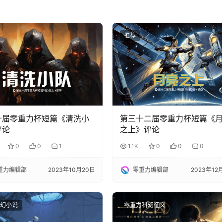
推荐
十届零重力杯短篇《清洗小
第三十二届零重力杯短篇《
评论
之上》评论
0
0
1
1.1K
0
0
0
重力编辑部
2023年10月20日
零重力编辑部
2023年12
幻小说
零重力科幻征文