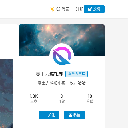
登录
注册
投稿
零重力编辑部
零重力管理
零重力科幻小编一枚，哈哈
1.8K
0
18
文章
评论
粉丝
关注
私信