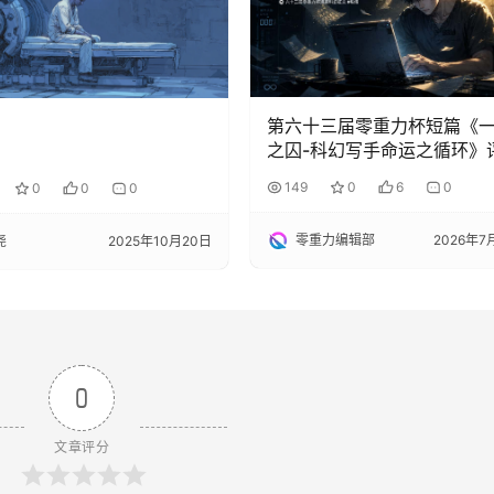
第六十三届零重力杯短篇《
之囚-科幻写手命运之循环》
149
0
6
0
0
0
0
零重力编辑部
2026年7
尧
2025年10月20日
0
文章评分