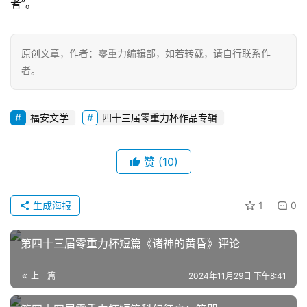
者”。
零
重
原创文章，作者：零重力编辑部，如若转载，请自行联系作
力
者。
科
幻
征
福安文学
四十三届零重力杯作品专辑
文
赞
(10)
投
稿
文
生成海报
1
0
章
第四十三届零重力杯短篇《诸神的黄昏》评论
科
幻
登录
注册
上一篇
2024年11月29日 下午8:41
资
讯