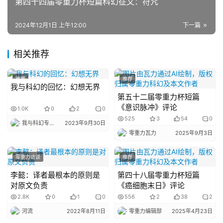
第四十四届零重力杯短篇科幻征文：符咒
2024年12月1日 上午12:00
下一篇
主
题
相关推荐
科
幻
推荐
推荐
小
我与科幻的回忆：幻想无界
第五十二届零重力杯短篇
说
《意识脉冲》评论
1.0K
0
2
0
库
525
3
54
0
我与科幻专栏小编
2023年9月30日
零重力瓦力
2025年9月3日
零重力访谈
推荐
李懿：译者最根本的原则是
第四十八届零重力杯短篇
对原文负责
《癌细胞末日》评论
2.8K
0
1
0
556
2
38
2
河流
2022年8月11日
零重力编辑部
2025年4月23日