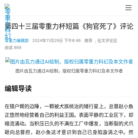
第四十三届零重力杯短篇《狗官死了》评论
零重力编辑部
2024年11月29日 下午8:46
推荐
,
征文评论区
阅读 869
图片由瓦力通过AI绘制，版权归属零重力科幻及本文作者
编辑导读
在猎户臂的边陲，一颗被犬族统治的矮行星上，总督赵小鱼
正悠然地经营着自己的利益王国。表面平静的工业区下，却
暗流涌动。当积压已久的不满在工厂中爆发，当断裂的犬爪
砸向总督府，赵小鱼这才意识到自己已身陷漩涡之中。然