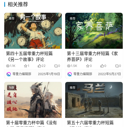
幻
相关推荐
小
说
推荐
推荐
库
第四十五届零重力杯短篇
第十三届零重力杯短篇《家
《另一个故事》评论
养菩萨》评论
1.1K
1
22
0
1.5K
0
0
0
零重力编辑部
2025年1月19日
零重力编辑部
2022年5月27日
推荐
推荐
第十届零重力杯中篇《没有
第五十六届零重力杯短篇