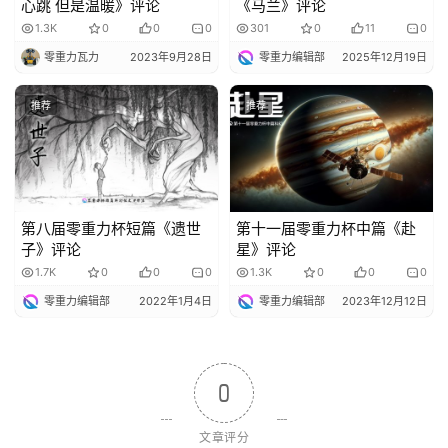
心跳 但是温暖》评论
《马兰》评论
1.3K
0
0
0
301
0
11
0
零重力瓦力
2023年9月28日
零重力编辑部
2025年12月19日
推荐
推荐
第八届零重力杯短篇《遗世
第十一届零重力杯中篇《赴
子》评论
星》评论
1.7K
0
0
0
1.3K
0
0
0
零重力编辑部
2022年1月4日
零重力编辑部
2023年12月12日
0
文章评分