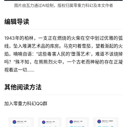
图片由瓦力通过AI绘制，版权归属零重力科幻及本文作者
编辑导读
1943年的柏林，一支正在燃烧的火柴在空中划过优雅的弧
线，坠入堆满艺术品的库房。马克叼着雪茄，望着渐起的火
焰，喃喃自语："这些毒害人民的'堕落艺术'，难道不该烧掉
吗？"殊不知，在熊熊烈火中，一个古老而神秘的存在正凝
视着这一切……
其他阅读方法
加入零重力科幻QQ群