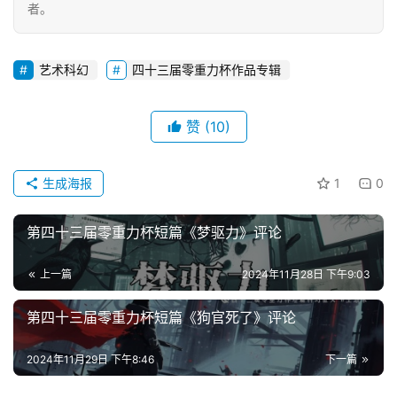
幻
者。
征
文
艺术科幻
四十三届零重力杯作品专辑
投
稿
赞
(10)
文
章
生成海报
1
0
科
幻
第四十三届零重力杯短篇《梦驱力》评论
登录
注册
资
讯
上一篇
2024年11月28日 下午9:03
第四十三届零重力杯短篇《狗官死了》评论
主
2024年11月29日 下午8:46
下一篇
题
科