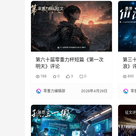
零重力科幻征文
推荐
第六十届零重力杯短篇《第一次
第三
明天》评论
浪》
188
0
3
0
895
零重力编辑部
2026年4月26日
零
推荐
征文评