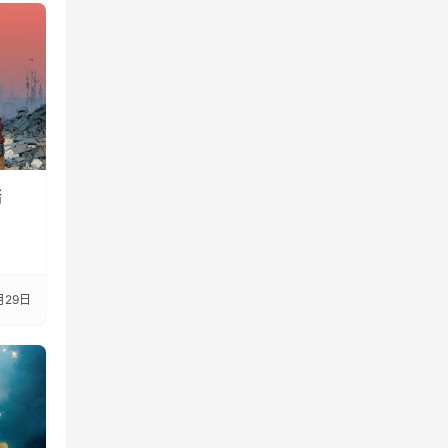
踏
月29日