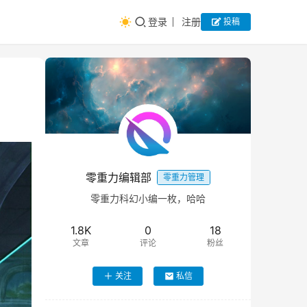
登录
注册
投稿
零重力编辑部
零重力管理
零重力科幻小编一枚，哈哈
1.8K
0
18
文章
评论
粉丝
关注
私信