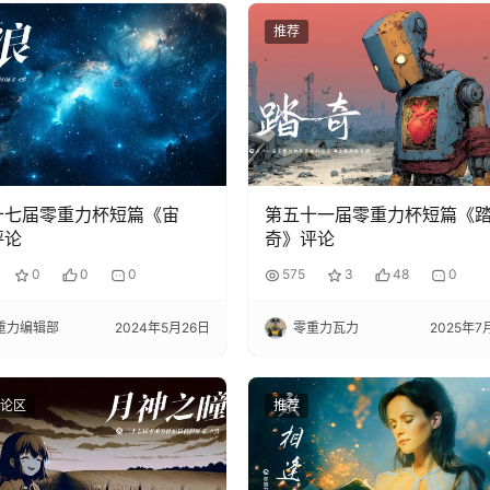
推荐
十七届零重力杯短篇《宙
第五十一届零重力杯短篇《
评论
奇》评论
0
0
0
575
3
48
0
重力编辑部
2024年5月26日
零重力瓦力
2025年7
论区
推荐