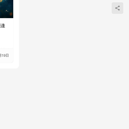
相逢
月19日