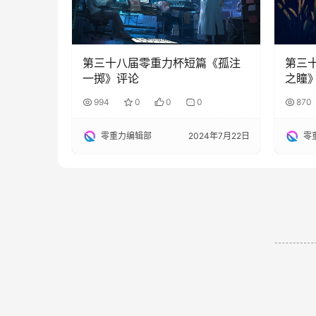
第三十八届零重力杯短篇《孤注
第三
一掷》评论
之瞳
994
0
0
0
870
零重力编辑部
2024年7月22日
零