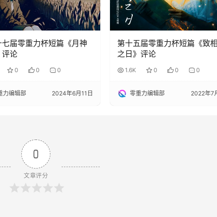
十七届零重力杯短篇《月神
第十五届零重力杯短篇《致
》评论
之日》评论
0
0
0
1.6K
0
0
0
重力编辑部
2024年6月11日
零重力编辑部
2022年7
0
文章评分