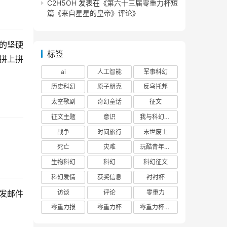
C2H5OH
发表在《
第六十三届零重力杯短
篇《来自星星的皇帝》评论
》
的坚硬
标签
拼上拼
ai
人工智能
军事科幻
历史科幻
原子朋克
反乌托邦
太空歌剧
奇幻童话
征文
征文主题
意识
我与科幻的回忆
战争
时间旅行
末世废土
死亡
灾难
玩酷青年零重力联合征文
生物科幻
科幻
科幻征文
科幻爱情
获奖信息
衬衬杯
访谈
评论
零重力
发邮件
零重力报
零重力杯
零重力杯评论