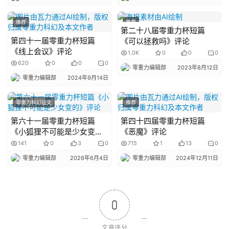
推荐
推荐
第二十八届零重力杯短篇
第四十一届零重力杯短篇
《可以拯救吗》评论
《线上会议》评论
1.0K
0
0
0
620
0
0
0
零重力编辑部
2023年8月12日
零重力编辑部
2024年9月14日
零重力科幻征文
推荐
第六十一届零重力杯短篇
第四十四届零重力杯短篇
《小狐狸不可能是少女变
《恶魔》评论
的》评论
141
0
3
0
715
1
13
0
零重力编辑部
2026年6月4日
零重力编辑部
2024年12月11日
0
文章评分