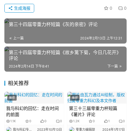
科
生成海报
0
0
幻
登录
注册
资
第三十四届零重力杯短篇《灰的亲密》评论
讯
上一篇
2024年2月13日 上午12:31
主
第三十四届零重力杯短篇《故乡篱下菊，今日几花开》
题
评论
科
2024年2月14日 下午8:41
下一篇
幻
小
相关推荐
说
库
推荐
推荐
我与科幻的回忆：走在时间
第三十三届零重力杯短篇
的前面
《薯片》评论
1.1K
0
0
0
1.2K
0
1
0
我与科幻专栏小编
2023年10月13日
零重力编辑部
2024年1月17日