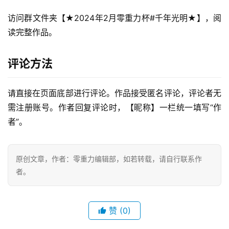
访问群文件夹【★2024年2月零重力杯#千年光明★】，阅
读完整作品。
评论方法
零
重
请直接在页面底部进行评论。作品接受匿名评论，评论者无
力
科
需注册账号。作者回复评论时，【昵称】一栏统一填写“作
幻
者”。
征
文
原创文章，作者：零重力编辑部，如若转载，请自行联系作
投
者。
稿
文
章
赞
(0)