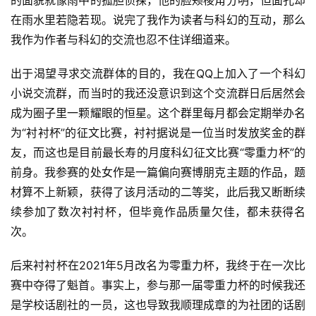
的面貌就像雨中的孤胆侦探，他的脸颊棱角分明，但面孔却
稿
在雨水里若隐若现。说完了我作为读者与科幻的互动，那么
文
我作为作者与科幻的交流也忍不住详细道来。
章
出于渴望寻求交流群体的目的，我在QQ上加入了一个科幻
科
小说交流群，而当时的我还没意识到这个交流群日后居然会
幻
登录
注册
成为圈子里一颗耀眼的恒星。这个群里每月都会定期举办名
资
为“衬衬杯”的征文比赛，衬衬据说是一位当时发放奖金的群
讯
友，而这也是目前最长寿的月度科幻征文比赛“零重力杯”的
前身。我参赛的处女作是一篇偏向赛博朋克主题的作品，题
主
材算不上新颖，获得了该月活动的二等奖，此后我又断断续
题
续参加了数次衬衬杯，但毕竟作品质量欠佳，都未获得名
科
次。
幻
小
后来衬衬杯在2021年5月改名为零重力杯，我终于在一次比
说
赛中夺得了魁首。事实上，参与那一届零重力杯的时候我还
库
是学校话剧社的一员，这也导致我顺理成章的为社团的话剧