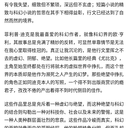
有令我失望，细致但不繁琐，深远但不玄虚；短篇小说的精
致与科幻小说的哲思在其手下相得益彰，行文已经达到了自
然而然的境界。
菲利普·迪克是我最喜爱的科幻作者，就像科幻界的欧·亨
利，其故事总是充满了精妙的反转，可显然单靠情节是无法
在我心里取得桂冠的。真正让我沉沦的，是他行文里挥之不
去的虚幻、阴郁、绝望。比如他长篇里的经典《尤比克》，
主角至始至终都处在行将就木的虚拟世界中挣扎，而这个世
零
界的本质却是他作为濒死之人产生的幻梦。那些绝望中挣扎
重
力
的角色正如同迪克本人的写照，一个得不到出版商赏识的瘾
科
君子，孜孜不倦的产出着得不到时代侧目的佳作。
幻
征
这些作品里总是充斥着一种虚幻与绝望，而这种绝望与科幻
文
的结合则勾勒出一种对科技你、社会以及未来的警惕，这是
一种人类种群层面壮烈的悲哀。这些作品冷峻而真实，科幻
投