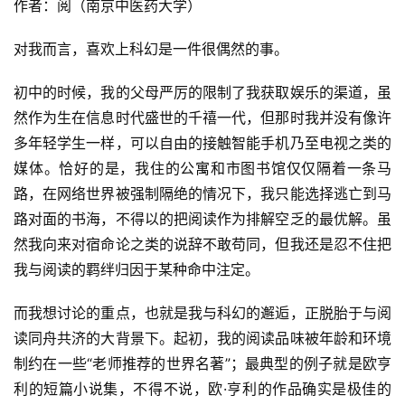
作者：阅（南京中医药大学）
对我而言，喜欢上科幻是一件很偶然的事。
初中的时候，我的父母严厉的限制了我获取娱乐的渠道，虽
然作为生在信息时代盛世的千禧一代，但那时我并没有像许
多年轻学生一样，可以自由的接触智能手机乃至电视之类的
媒体。恰好的是，我住的公寓和市图书馆仅仅隔着一条马
路，在网络世界被强制隔绝的情况下，我只能选择逃亡到马
路对面的书海，不得以的把阅读作为排解空乏的最优解。虽
然我向来对宿命论之类的说辞不敢苟同，但我还是忍不住把
我与阅读的羁绊归因于某种命中注定。
而我想讨论的重点，也就是我与科幻的邂逅，正脱胎于与阅
读同舟共济的大背景下。起初，我的阅读品味被年龄和环境
制约在一些“老师推荐的世界名著”；最典型的例子就是欧亨
利的短篇小说集，不得不说，欧·亨利的作品确实是极佳的