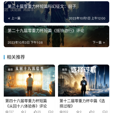
第三十届零重力杯短篇科幻征文：厨子
上一篇
2023年10月1日 上午12:00
第二十九届零重力杯短篇《摇铃游行》评论
2023年10月3日 下午1:08
下一篇
相关推荐
推荐
推荐
第四十六届零重力杯短篇
第十二届零重力杯中篇《选
《从回十八体验券》评论
择过程》
727
2
25
0
902
0
0
0