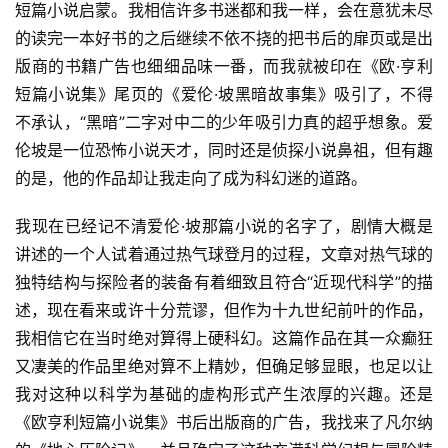
短篇小说启蒙。我相信许多书迷都和我一样，会在意犹未尽
的读完一本好书的之后继续不依不挠的把书后的扉页或是出
版商的书籍广告也细细品味一番，而我就被印在《欧·亨利
短篇小说集》尾页的《爱伦·坡黑暗故事集》吸引了，不得
不承认，“黑暗”二字对中二的少年吸引力真的超乎想象。爱
伦坡是一位恐怖小说天才，同时还是侦探小说鼻祖，但有趣
的是，他的作品却让我走向了成为科幻迷的道路。
我现在已经记不清爱伦·坡那篇小说的名字了，剧情大概是
讲述的一个人试着通过热气球登月的过程，文章对热气球的
独特结构与探险者的装备有着细致且符合“近现代科学”的描
述，现在看来或许十分荒谬，但作为十九世纪前叶的作品，
我相信它在当时绝对算得上硬科幻。这篇作品在其一众癫狂
又凄美的作品里绝对算不上精妙，但确足够显眼，也足以让
我对这种以科学为基础的虚构形式产生浓厚的兴趣。还是
《欧亨利短篇小说集》书后出版商的广告，我找来了凡尔纳