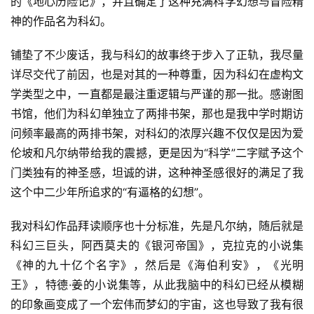
的《地心历险记》，并且确定了这种充满科学幻想与冒险精
神的作品名为科幻。
铺垫了不少废话，我与科幻的故事终于步入了正轨，我尽量
详尽交代了前因，也是对其的一种尊重，因为科幻在虚构文
学类型之中，一直都是最注重逻辑与严谨的那一批。感谢图
书馆，他们为科幻单独立了两排书架，那也是我中学时期访
问频率最高的两排书架，对科幻的浓厚兴趣不仅仅是因为爱
伦坡和凡尔纳带给我的震撼，更是因为“科学”二字赋予这个
门类独有的神圣感，坦诚的讲，这种神圣感很好的满足了我
这个中二少年所追求的“有逼格的幻想”。
我对科幻作品拜读顺序也十分标准，先是凡尔纳，随后就是
科幻三巨头，阿西莫夫的《银河帝国》，克拉克的小说集
《神的九十亿个名字》，然后是《海伯利安》，《光明
王》，特德·姜的小说集等，从此我脑中的科幻已经从模糊
的印象画变成了一个宏伟而梦幻的宇宙，这也导致了我有很