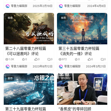
零重力编辑部
2025年2月19日
零重力编辑部
2024年4月8日
推荐
推荐
第二十八届零重力杯短篇
第三十五届零重力杯短篇
《可以拯救吗》评论
《消失的一维》评论
1.0K
0
0
0
972
0
0
0
零重力编辑部
2023年8月12日
零重力编辑部
2024年3月21日
推荐
我与科幻
第三十九届零重力杯短篇
“香蕉皮”的零碎回顾